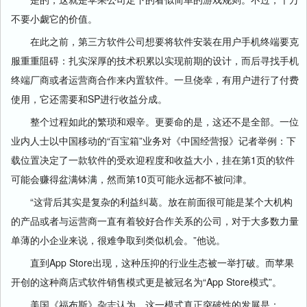
不要小觑它的价值。
在此之前，第三方软件公司想要将软件安装在用户手机终端要克
服重重阻碍：扎实深厚的技术积累以实现前期的设计，而后寻找手机
终端厂商或者运营商合作来内置软件。一旦侥幸，有用户进行了付费
使用，它还需要和SP进行收益分成。
整个过程如此的繁琐和艰辛。更要命的是，这还不是全部。一位
业内人士以中国移动的“百宝箱”业务对《中国经营报》记者举例：下
载位置决定了一款软件的受欢迎程度和收益大小，挂在第1页的软件
可能会赚得盆满钵满，然而第10页可能永远都不被问津。
“这背后其实是复杂的利益纠葛。放在前面很可能是某个大机构
的产品或者与运营商一直有着较好合作关系的公司，对于大多数力量
单薄的小企业来说，很难争取到类似机会。”他说。
直到App Store出现，这种压抑的行业生态被一举打破。而苹果
开创的这种商店式软件销售模式更是被冠名为“App Store模式”。
美国《福布斯》杂志认为，这一模式真正突破性的发展是：