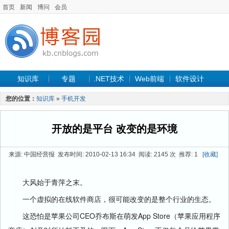
首页
新闻
博问
会员
知识库
专题
.NET技术
Web前端
软件设计
手机开发
软件工程
程序人生
项目管理
数据库
您的位置：
知识库
»
手机开发
最新文章
开放的是平台 改变的是环境
来源: 中国经营报 发布时间: 2010-02-13 16:34 阅读: 2145 次 推荐: 1
[收藏]
大风始于青萍之末。
一个虚拟的在线软件商店，很可能改变的是整个行业的生态。
这恐怕是苹果公司CEO乔布斯在萌发App Store（苹果应用程序