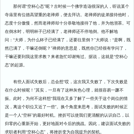
那何谓“空杯心态”呢？古时候一个佛学造诣很深的人，听说某个
寺庙里有位德高望重的老禅师，便去拜访。老禅师的徒弟接待他时，
态度十分傲慢，然而老禅师却十分恭敬地接待了他，并为他沏茶。可
在倒水时，明明杯子已经满了，老禅师还不停地倒。他不解地
问：“大师，为什么杯子已经满了，还要往里倒？”大师说：“是啊，既
然已满了，干嘛还倒呢？”禅师的意思是，既然你已经很有学问了，
干嘛还要到我这里求教？来者急忙叩谢悔过。据说，这就是“空杯心
态”的起源。
有些人面试失败后，总会想“哎，这次我又失败了，下次失败是
在什么时候呢！”其实，一旦有了这种灰色心理，就很容易一蹶不
振。此时，为何不这样想“我现在又多了解了一些关于这个岗位的情
况，离这个职位又近了一些”。换个角度来思考，面试失败的时候正
是一个人“空杯”的最好时机。挫折可以使我们更清醒的认识自己，以
归零的心重新开始，更好地面对今后的挑战。因此，建议面试失败的
求职者利用“空杯心态”，将挫折变为自我提升的契机。