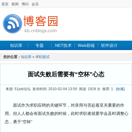
首页
新闻
博问
会员
知识库
专题
.NET技术
Web前端
软件设计
手机开发
软件工程
程序人生
项目管理
数据库
您的位置：
知识库
»
求职面试
最新文章
面试失败后需要有“空杯”心态
来源: 51job论坛 发布时间: 2010-02-04 13:50 阅读: 1929 次 推荐: 1
[收藏]
面试作为求职应聘的关键环节，对录用与否起着至关重要的作
用。但人人都会有面试失败的时候，此时求职者就要学会及时调整心
态，勇于“空杯”