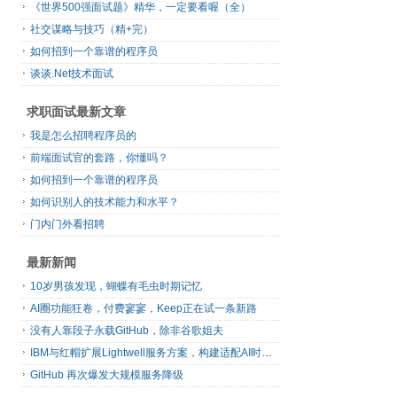
《世界500强面试题》精华，一定要看喔（全）
社交谋略与技巧（精+完）
如何招到一个靠谱的程序员
谈谈.Net技术面试
求职面试最新文章
我是怎么招聘程序员的
前端面试官的套路，你懂吗？
如何招到一个靠谱的程序员
如何识别人的技术能力和水平？
门内门外看招聘
最新新闻
10岁男孩发现，蝴蝶有毛虫时期记忆
AI圈功能狂卷，付费寥寥，Keep正在试一条新路
没有人靠段子永载GitHub，除非谷歌姐夫
IBM与红帽扩展Lightwell服务方案，构建适配AI时代开源生态的可信基础设施
GitHub 再次爆发大规模服务降级