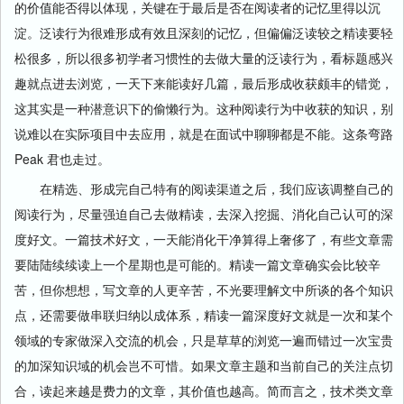
的价值能否得以体现，关键在于最后是否在阅读者的记忆里得以沉
淀。泛读行为很难形成有效且深刻的记忆，但偏偏泛读较之精读要轻
松很多，所以很多初学者习惯性的去做大量的泛读行为，看标题感兴
趣就点进去浏览，一天下来能读好几篇，最后形成收获颇丰的错觉，
这其实是一种潜意识下的偷懒行为。这种阅读行为中收获的知识，别
说难以在实际项目中去应用，就是在面试中聊聊都是不能。这条弯路
Peak 君也走过。
在精选、形成完自己特有的阅读渠道之后，我们应该调整自己的
阅读行为，尽量强迫自己去做精读，去深入挖掘、消化自己认可的深
度好文。一篇技术好文，一天能消化干净算得上奢侈了，有些文章需
要陆陆续续读上一个星期也是可能的。精读一篇文章确实会比较辛
苦，但你想想，写文章的人更辛苦，不光要理解文中所谈的各个知识
点，还需要做串联归纳以成体系，精读一篇深度好文就是一次和某个
领域的专家做深入交流的机会，只是草草的浏览一遍而错过一次宝贵
的加深知识域的机会岂不可惜。如果文章主题和当前自己的关注点切
合，读起来越是费力的文章，其价值也越高。简而言之，技术类文章