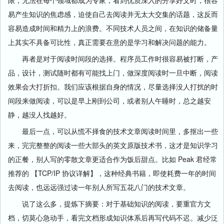
限，无法在每个领域都成为专家，看到优质深入的分享好文时，很容
易产生知识的焦虑感，迫使自己去阅读并无太大交集的话题，这反而
容易造成时间和精力上的浪费。不同技术人员之间，在知识的储备量
上其实不具备可比性，真正需要在意的是学习和解决问题的能力。
再者是对于阅读时间段的选择。程序员工作时很容易被打断，产
品，设计，测试随时都有可能找上门，做深度阅读时一旦中断，阅读
效果会大打折扣。我们应该根据自身的情况，尽量选择没人打扰的时
间段来做阅读，可以是早上刚到公司，或者别人午睡时，总之越安
静，越没人找越好。
最后一点，可以从慌不择食的技术文章阅读时间里，多抠出一些
来，完完整整的阅读一些大部头的英文原版技术书，这才是知识学习
的正餐，别人写的零散文章更适合作为饭后甜点。比如 Peak 君经常
推荐的 【TCP/IP 协议详解】，这种经典书籍，即使耗费一年的时间
去阅读，也远远强过读一年别人所写五花八门的技术文章。
说了这么多，提炼下摘要：对于基础知识的阅读，要重官方文
档，切莫心急动手，看完文档形成知识体系后再写代码不迟。减少泛