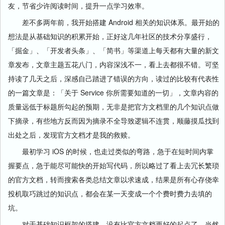
友，节省少许阅读时间，提升一点学习效率。
差不多两年前，我开始搭建 Android 相关的知识体系。最开始的
想法是从基础知识的积累开始，正好这几年社区的技术分享盛行，
「掘金」、「开发者头条」、「简书」等渠道上每天都有大量的新文
章发布，文章主题五花八门，内容深浅不一，看上去都很不错。可坚
持读了几天之后，深感自己踏进了错误的方向，读过的比较有代表性
的一篇文章是：「关于 Service 你所需要知道的一切」，文章内容的
质量远低于标题所勾起的预期，无非是把官方文档里的几个知识点做
下摘录，有些地方反而因为摘录不全导致逻辑不连贯，顺藤摸瓜找到
出处之后，发现官方文档才是我的救赎。
最初学习 iOS 的时候，也走过类似的弯路，急于在短时间内掌
握要点，急于能尽可能快的开始写代码，所以略过了看上去冗长繁琐
的官方文档，转而搜索各类总结文章以求速成，结果是所有心存侥幸
投机取巧跳过的知识点，都会在某一天变成一个个费时费力去填的
坑。
对于基础知识框架的搭建，没有比官方文档更好的起点了。当然