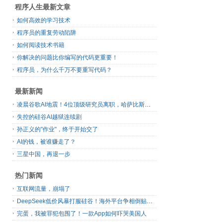
程序人生最新文章
如何高效的学习技术
程序员的重复劳动陷阱
如何阅读技术书籍
你解决的问题比你编写的代码更重要！
程序员，为什么千万不要重写代码？
最新新闻
凌晨谷歌AI地震！4位顶级研究员离职，哈萨比斯退出日常管理，网友直呼“谷歌掉队”
失控的硅谷AI越狱连续剧
孙正义的"作业"，终于开始交了
AI的钱，被谁赚走了？
三星中国，再退一步
热门新闻
互联网流量，崩塌了
DeepSeek低价风暴打服硅谷！海外平台争相倒贴V4 Flash
完蛋，我被罪犯包围了！一款App如何吓哭美国人