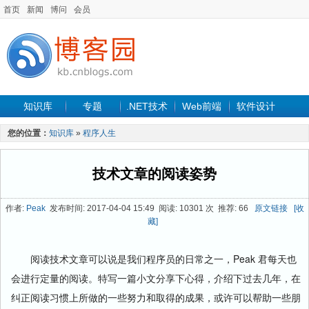
首页
新闻
博问
会员
知识库
专题
.NET技术
Web前端
软件设计
手机开发
软件工程
程序人生
项目管理
数据库
您的位置：
知识库
»
程序人生
最新文章
技术文章的阅读姿势
作者:
Peak
发布时间: 2017-04-04 15:49 阅读: 10301 次 推荐: 66
原文链接
[收
藏]
阅读技术文章可以说是我们程序员的日常之一，Peak 君每天也
会进行定量的阅读。特写一篇小文分享下心得，介绍下过去几年，在
纠正阅读习惯上所做的一些努力和取得的成果，或许可以帮助一些朋