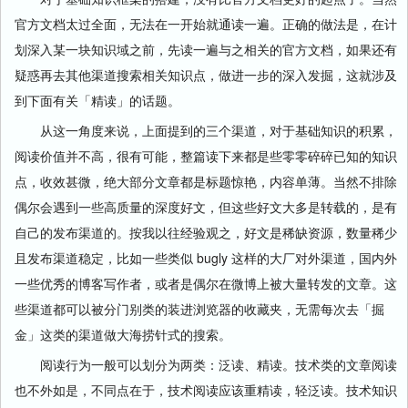
官方文档太过全面，无法在一开始就通读一遍。正确的做法是，在计
划深入某一块知识域之前，先读一遍与之相关的官方文档，如果还有
疑惑再去其他渠道搜索相关知识点，做进一步的深入发掘，这就涉及
到下面有关「精读」的话题。
从这一角度来说，上面提到的三个渠道，对于基础知识的积累，
阅读价值并不高，很有可能，整篇读下来都是些零零碎碎已知的知识
点，收效甚微，绝大部分文章都是标题惊艳，内容单薄。当然不排除
偶尔会遇到一些高质量的深度好文，但这些好文大多是转载的，是有
自己的发布渠道的。按我以往经验观之，好文是稀缺资源，数量稀少
且发布渠道稳定，比如一些类似 bugly 这样的大厂对外渠道，国内外
一些优秀的博客写作者，或者是偶尔在微博上被大量转发的文章。这
些渠道都可以被分门别类的装进浏览器的收藏夹，无需每次去「掘
金」这类的渠道做大海捞针式的搜索。
阅读行为一般可以划分为两类：泛读、精读。技术类的文章阅读
也不外如是，不同点在于，技术阅读应该重精读，轻泛读。技术知识