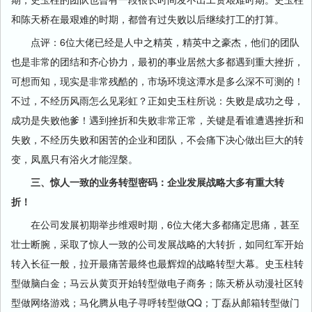
和陈天桥在最艰难的时期，都曾有过失败以后继续打工的打算。
点评：6位大佬已经是人中之精英，精英中之豪杰，他们的团队
也是非常的团结和齐心协力，最初的事业居然大多都遇到重大挫折，
可想而知，现实是非常残酷的，市场环境这潭水是多么深不可测的！
不过，不经历风雨怎么见彩虹？正如史玉柱所说：失败是成功之母，
成功是失败他爹！遇到挫折和失败非常正常，关键是看谁遭遇挫折和
失败，不经历失败和困苦的企业和团队，不会痛下决心做出巨大的转
变，凤凰只有浴火才能涅槃。
三、惊人一致的业务转型密码：企业发展战略大多有重大转
折！
在公司发展初期举步维艰时期，6位大佬大多都痛定思痛，甚至
壮士断腕，采取了惊人一致的公司发展战略的大转折，如同红军开始
转入长征一般，拉开最痛苦最终也最辉煌的战略转型大幕。史玉柱转
型做脑白金；马云从黄页开始转型做电子商务；陈天桥从动漫社区转
型做网络游戏；马化腾从电子寻呼转型做QQ；丁磊从邮箱转型做门