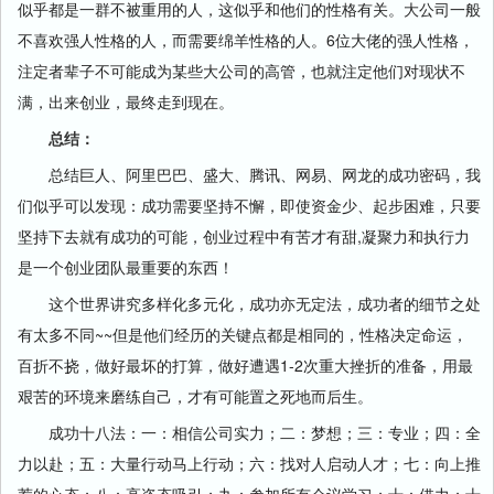
似乎都是一群不被重用的人，这似乎和他们的性格有关。大公司一般
不喜欢强人性格的人，而需要绵羊性格的人。6位大佬的强人性格，
注定者辈子不可能成为某些大公司的高管，也就注定他们对现状不
满，出来创业，最终走到现在。
总结：
总结巨人、阿里巴巴、盛大、腾讯、网易、网龙的成功密码，我
们似乎可以发现：成功需要坚持不懈，即使资金少、起步困难，只要
坚持下去就有成功的可能，创业过程中有苦才有甜,凝聚力和执行力
是一个创业团队最重要的东西！
这个世界讲究多样化多元化，成功亦无定法，成功者的细节之处
有太多不同~~但是他们经历的关键点都是相同的，性格决定命运，
百折不挠，做好最坏的打算，做好遭遇1-2次重大挫折的准备，用最
艰苦的环境来磨练自己，才有可能置之死地而后生。
成功十八法：一：相信公司实力；二：梦想；三：专业；四：全
力以赴；五：大量行动马上行动；六：找对人启动人才；七：向上推