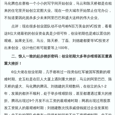
马化腾也在赛格一个小小的写字间开始创业，马云和陈天桥都是在租
来的住宅里开始创立宏图大业。现在一些大城市开始禁止住宅办公，
不知道要因此扼杀多少未来阿里巴巴和盛大这样的伟大企业。
点评：现在很多创业团队动不动号称N百万美金的VC投资，看看
这6位大佬最初的创业资金真是少得可怜，创业初期也是难以置信的
艰难。如果史玉柱、马云、陈天桥、丁磊、刘德建都要等VC投资才
出来创业，估计他们有可能要等上100年。
二、惊人一致的起步挫折密码：创业初期大多举步维艰甚至遭遇
重大挫折！
6位大佬在创业初期，几乎都有过一段类似红军被国军围剿的艰
难时期。史玉柱是在巨人大厦上遇到重大挫折，马云的阿里巴巴、陈
天桥的盛大、马化腾的腾讯、刘德建的天晴数码，在创立的头1-2
年，发展的都并不顺利，处于举步维艰阶段，甚至都遭遇过重大的挫
折。腾讯出现过9个月发不出工资的最艰难时期；网易出现过用股票
发工资留人的最艰难时期；刘德建数次找亲戚借钱挺过企业发展初
期；史玉柱的团队也曾有一段很长时间发不出工资艰难时期。史玉柱