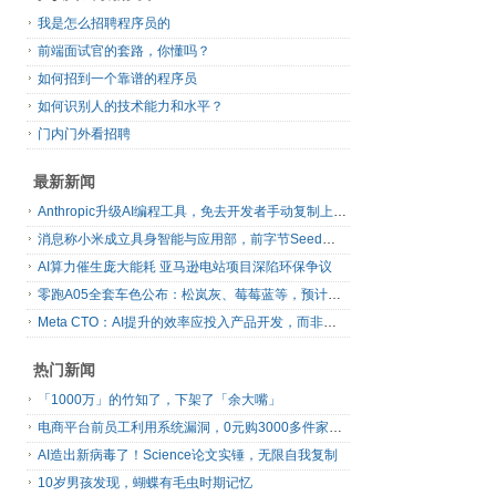
我是怎么招聘程序员的
前端面试官的套路，你懂吗？
如何招到一个靠谱的程序员
如何识别人的技术能力和水平？
门内门外看招聘
最新新闻
Anthropic升级AI编程工具，免去开发者手动复制上下文
消息称小米成立具身智能与应用部，前字节Seed孔涛挂帅
AI算力催生庞大能耗 亚马逊电站项目深陷环保争议
零跑A05全套车色公布：松岚灰、莓莓蓝等，预计明日上市
Meta CTO：AI提升的效率应投入产品开发，而非增加休假
热门新闻
「1000万」的竹知了，下架了「余大嘴」
电商平台前员工利用系统漏洞，0元购3000多件家电！
AI造出新病毒了！Science论文实锤，无限自我复制
10岁男孩发现，蝴蝶有毛虫时期记忆