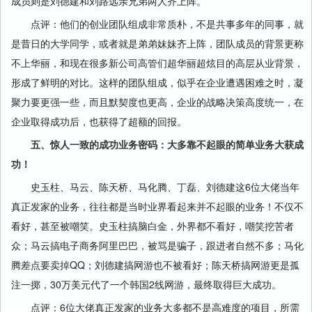
成员则是刘德建和刘路远亲兄弟两人齐上阵。
点评：他们的创业团队组成非常质朴，不是共事多年的同事，就
是昔日的大学同学，或者就是弟弟妹妹齐上阵，团队成员的背景更称
不上华丽，和现在很多新公司高管们超华丽超炫目的高层从业背景，
形成了鲜明的对比。这样的团队组成，似乎在企业遭遇困难之时，凝
聚力要更强一些，而且默契度也更高，企业的战略决策高度统一，在
企业取得成功后，也获得了超额的回报。
五、惊人一致的成功业务密码：大多靠不起眼的简单业务大获成
功！
史玉柱、马云、陈天桥、马化腾、丁磊、刘德建这6位大佬当年
真正发家的业务，往往都是当时业界看起来并不起眼的业务！不仅不
看好，甚至被嘲笑。史玉柱搞脑白金，外界都不看好，嘲笑挖苦者
众；马云搞电子商务阿里巴巴，被骂是骗子，跟进者自然不多；马化
腾差点要卖掉QQ；刘德建搞网游也不被看好；陈天桥搞网游更是孤
注一掷，30万美元代了一个韩国2线网游，最终取得巨大成功。
点评：6位大佬真正发家的业务大多都不是高难度的项目，所需