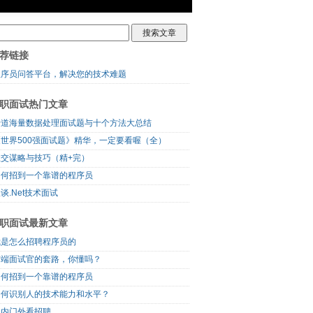
荐链接
程序员问答平台，解决您的技术难题
职面试热门文章
十道海量数据处理面试题与十个方法大总结
《世界500强面试题》精华，一定要看喔（全）
社交谋略与技巧（精+完）
如何招到一个靠谱的程序员
谈.Net技术面试
职面试最新文章
我是怎么招聘程序员的
前端面试官的套路，你懂吗？
如何招到一个靠谱的程序员
如何识别人的技术能力和水平？
门内门外看招聘