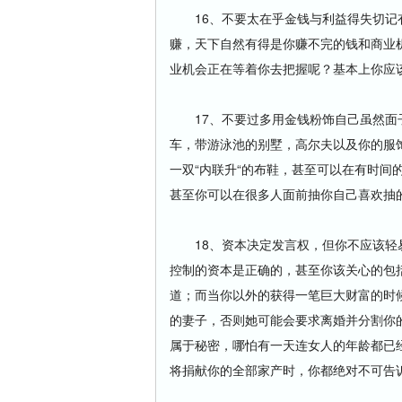
16、不要太在乎金钱与利益得失切记有
赚，天下自然有得是你赚不完的钱和商业
业机会正在等着你去把握呢？基本上你应
17、不要过多用金钱粉饰自己虽然面子
车，带游泳池的别墅，高尔夫以及你的服
一双“内联升“的布鞋，甚至可以在有时间
甚至你可以在很多人面前抽你自己喜欢抽
18、资本决定发言权，但你不应该轻易
控制的资本是正确的，甚至你该关心的包
道；而当你以外的获得一笔巨大财富的时
的妻子，否则她可能会要求离婚并分割你
属于秘密，哪怕有一天连女人的年龄都已
将捐献你的全部家产时，你都绝对不可告