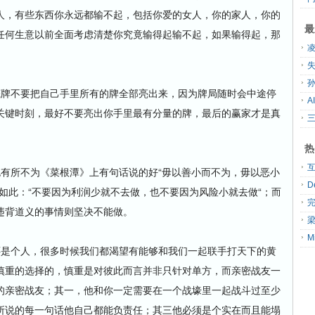
人，有些东西你永远都输不起，包括你爱的女人，你的家人，你的
最
任何生意以前全面考虑清楚你究竟输得起输不起，如果输得起，那
失
孙
牌不要把自己手里所有的牌全部亮出来，因为牌局随时会中途停
A
关键时刻，最好不要亮出你手里最有分量的牌，最后的赢家才是真
热
所不为《菜根潭》上有句话说的好“毋以善小而不为，毋以恶小
如此：“不要因为利润少就不去做，也不要因为风险小就去做“；而
违背道义的事情则坚决不能做。
是个人，很多时候我们都渴望有能够和我们一起联手打天下的黄
慎重的选择的，慎重是对彼此而言并非只针对单方，而亲密战友一
的亲密战友；其一，他和你一定需要在一个战壕里一起战斗过至少
所说的每一句话他自己都能负责任；其三他必须是个实在而且能塌