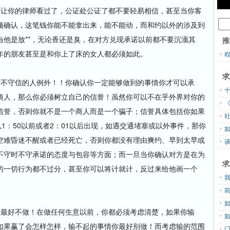
让你的律师看过了，公证处公证了都不要轻易相信，甚至当你客
须确认，这笔钱你能不能拿出来，能不能动，而和约以外的涉及到
他是放**，无论香还是臭，在对方兑现承诺以前都不要沉湎其
推
年的朋友甚至是和你上了床的女人都必须如此。
求
不守信的人例外！！你确认你一定能够做到的事情你才可以承
商人，那么你必须树立自己的信誉！虽然你可以不在乎外界对你的
信誉，否则你就不是一个商人而是一个骗子；信誉具体包括你如果
1：50以前或者2：01以后出现，如遇交通堵塞或以外事件，那你
空难昏迷不醒或者已经死亡，否则你都没有理由爽约、早到太早或
谈
不守时不守承诺的态度与包容等方面；而一旦当你确认对方是在为
求
的一切行为都不过分，甚至你可以将计就计，反过来给他画一个
最好不做！在做任何生意以前，你都必须考虑清楚，如果你输
如果赢了会怎样怎样，输不起的事情你最好别做！而考虑输的范围