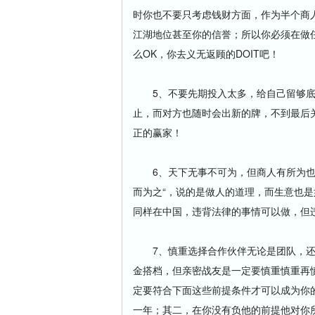
时你也不要只考虑钱财方面，作为半个商
江湖地位甚至你的信誉；所以你必须在做
么OK，你去义无返顾的DOIT吧！
5、不要先期投入太多，给自己留够底
止，而对方也随时会出新的牌，不到最后
正的赢家！
6、天下无事不可为，但商人有所为也有
而为之“，说的是做人的道理，而生意也是
同样在中国，违背法律的事情可以做，但
7、慎重选择合作伙伴无论是团队，还
金搭档，但亲密战友是一定要慎重慎重再
定要符合下面这些前提条件才可以成为你
一年；其二，在你没有负他的前提他对你