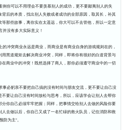
例你可以不用理会不要羡慕别人的成功，更不要鄙夷别人的失
象背后的本质，找出别人失败或者成功的全部原因，取其长，补其
软等那些故事，离你实在太遥远，你大可以不去管他，所以一定意
言并没有多大实际意义！
的冲突商业永远是商业，而商业是有商业自身的游戏规则在的，
利用黑道规矩去解决商业冲突，同样，即将你有很好的白道背景与
你在商业中的冲突！既然选择了商人，那你必须遵守商业中的一切
事必躬亲不要把自己搞的没有时间与朋友交流，更不要让自己没
紧的是不要让自己没有时间放松与思考，所以，应该学会让别人去帮你
部分你自己必须牢牢把握；同样，把事情交给别人去做的风险你要
别人去做以后，你自己又成了一名忙碌的救火队员，记住消防和救
预防为主“。