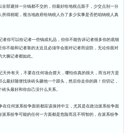
以全部避掉一分钱都不交的，但最好给地税点面子，少交点别一分
人所得税呢，视当地政府给纳税人办了多少实事是否把咱纳税人真
。
者你可以给记者一些钱或礼品，但你不能告诉记者很多你的底细
至你不能和记者靠的太近且必须学会面对记者而设防，无论你面对
的大腕记者都如此。
天外有天，不要在任何场合摆大，哪怕你真的很大，而当对方是
那么最好随便找块砖头砸他一个跟头，然后你走你的路！但切记，
个砖头最好和你自己没什么关系。
在任何派系纷争面前都应该保持中立，尤其是在政治派系纷争面
有派系纷争可能的任何一方面都是危险而且不明智的，在派系纷争