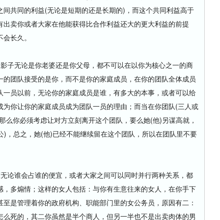
间共同的利益(无论是短期的还是长期的)，而这个共同利益高于
有出卖你或者大家在他能获得比合作利益还大的更大利益的前提
不会长久。
影子无论是你老婆还是你父母，都不可以在以你为核心之一的商
一的团队接受的是你，而不是你的家庭成员，在你的团队全体成员
队一员以前，无论你的家庭成员是谁，有多大的本事，或者可以给
成为你让你的家庭成员成为团队一员的理由；而当在你团队(三人或
那么你必须考虑让对方立刻离开这个团队，要么她(他)另谋高就，
公)，总之，她(他)已经不能继续留在这个团队，所以在团队里不要
无论谁会占谁的便宜，或者大家之间可以同时并行两种关系，都
感，多煽情；这样的女人包括：与你有生意往来的女人，在你手下
甚至是管理着你的政府机构、职能部门里的女公务员，原因有二：
怎么死的，其二你虽然是半个商人，但另一半也不是出卖肉体的男