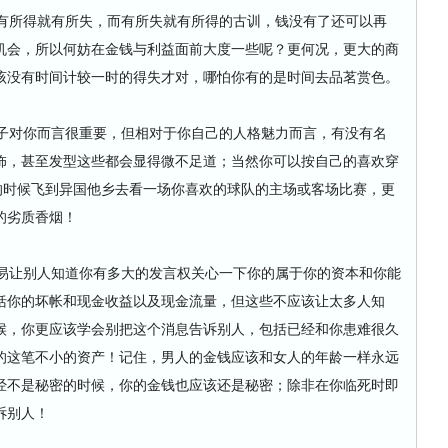
所得就有所失，而有所失就有所得的古训，钱没有了还可以再
机会，所以何妨在金钱与利益面前大度一些呢？更何况，更大的商
该没有时间计较一时的得失才对，哪怕你有的是时间去品茗赏色。
对你而言很重要，但相对于你自己的人格魅力而言，有没有名
饰，甚至发型这些都会显得微不足道；当然你可以按自己的喜欢穿
的时候飞到异国他乡去看一场你喜欢的球队的主场或客场比赛，更
的劣质香烟！
让别人知道你有多大的发言权关心一下你的属于你的资本和你能
括你的坏帐和现金收益以及现金流量，但这些不应该让太多人知
候，你更应该学会别把这个消息告诉别人，包括已经和你患难很久
的这笔不小的资产！记住，男人的金钱应该和女人的年龄一样永远
经不是秘密的时候，你的金钱也应该还是秘密；除非在你临死时即
诉别人！