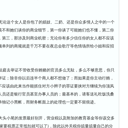
论这个女人是你包了的娼妓、二奶、还是你众多情人之中的一个
该不和她们谈你的商业细节，第一你谈了可能她们也不懂，第二你
，第三，那涉及到商业机密；无论你有多少信任你的女人都不应该
须单列的商规就是千万不要在夜总会歌厅等色情场所给小姐和应招
庭去举证不管收受你贿赂的官员多么无耻，多么不够意思，你只
举证；除非你以后连半个商人都不想做了；而如果是你主动行贿，
不应该由此来当作能抓住对方小辫子的罪证要挟对方继续为你顶风
人员还是银行官员甚至办事人员的；最基本的，请客送礼吃饭洗桑
单独记小黑帐，而财务帐面上的处理也一定要不留痕迹。
头小尾的发票最好别开，营业税以及附加的教育基金等你该交多
家要税票正常抵扣就可以了)，除此以外关税你掂量掂量自己的分