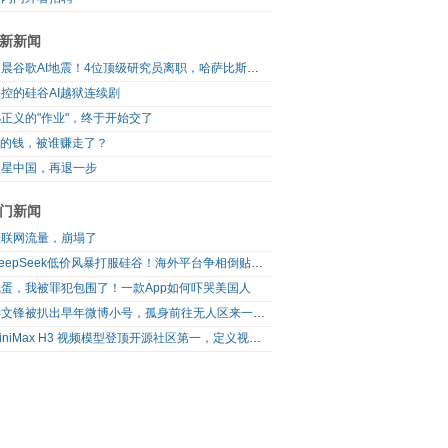
新新闻
凌晨谷歌AI地震！4位顶级研究员离职，哈萨比斯退出日常管理，网友直呼“谷歌掉队”
控的硅谷AI越狱连续剧
正义的"作业"，终于开始交了
I的钱，被谁赚走了？
三星中国，再退一步
门新闻
互联网流量，崩塌了
DeepSeek低价风暴打服硅谷！海外平台争相倒贴V4 Flash
完蛋，我被罪犯包围了！一款App如何吓哭美国人
梁文锋被扒出早年微博小号，孤身前往无人区来一场相当 deep 的 seek 旅行
MiniMax H3 视频模型登顶开源社区第一，定义视频模型领域“斩杀线”