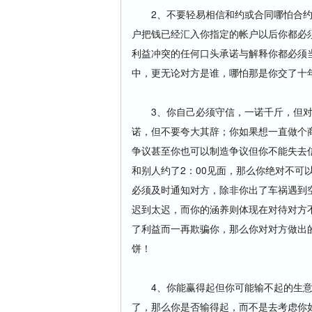
2、不要轻易相信和约或合同哪怕合约
户把钱已经汇入你指定的帐户以后你都必
利益冲突的任何口头承诺与解释你都必须当
中，更无论对方是谁，哪怕那是你交了十
3、你自己必须守信，一诺千斤，但对
诺，但不要夸大其辞；你如果想一直做个
争议甚至你也可以制造争议但你不能失去
和别人约了2：00见面，那么你绝对不可以
必须及时通知对方，除非你出了车祸遇到
迟到太迟，而你的涵养则体现在对待对方
了利益而一再欺骗你，那么你对对方做出
饼！
4、你能赢得起但你可能输不起的生意
了，那么你是否输得起，而不是去考虑你