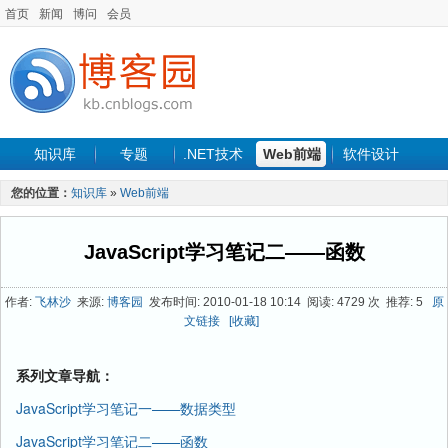
首页
新闻
博问
会员
知识库
专题
.NET技术
Web前端
软件设计
手机开发
软件工程
程序人生
项目管理
数据库
您的位置：
知识库
»
Web前端
最新文章
JavaScript学习笔记二——函数
作者:
飞林沙
来源:
博客园
发布时间: 2010-01-18 10:14 阅读: 4729 次 推荐: 5
原
文链接
[收藏]
系列文章导航：
JavaScript学习笔记一——数据类型
JavaScript学习笔记二——函数