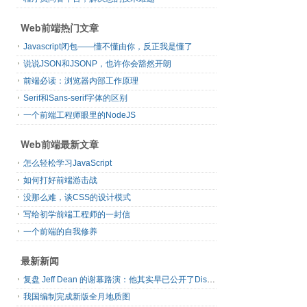
Web前端热门文章
Javascript闭包——懂不懂由你，反正我是懂了
说说JSON和JSONP，也许你会豁然开朗
前端必读：浏览器内部工作原理
Serif和Sans-serif字体的区别
一个前端工程师眼里的NodeJS
Web前端最新文章
怎么轻松学习JavaScript
如何打好前端游击战
没那么难，谈CSS的设计模式
写给初学前端工程师的一封信
一个前端的自我修养
最新新闻
复盘 Jeff Dean 的谢幕路演：他其实早已公开了Discovery Loop 的创业计划书
我国编制完成新版全月地质图