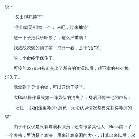
说：
“又出现死锁了”
“你们俩要Kill掉一个， 来吧，过来抽签”
这一下子把我给吓尿了，这么严重啊！
我战战兢兢的抽了签，打开一看，是个"活"字。
唉，小命终于保住了。
可怜的0x7954被迫交出了所有的资源以后，很不幸的被kill掉，
消失了。
我拿到了导演的锁，可以开始干活了。
大Boss操作系统如一阵风似的消失了，身后只传来他的声音：
“记住， 我们这里导演>演员，无论认识情况都要先获得导演的
锁”
由于不仅仅是只有导演和演员，还有很多其他人，Boss留下了
一个表格，里边是个算法，用来计算资源的大小，计算出来以后，永