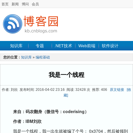
首页
新闻
博问
会员
知识库
专题
.NET技术
Web前端
软件设计
手机开发
软件工程
程序人生
项目管理
数据库
您的位置：
知识库
»
编程基础
最新文章
我是一个线程
作者: 刘欣 发布时间: 2016-04-02 23:16 阅读: 32428 次 推荐: 406
原文链接
[收
藏]
来自：码农翻身（微信号：coderising）
作者：IBM刘欣
我是一个线程，我一出生就被编了个号： 0x3704，然后被领到