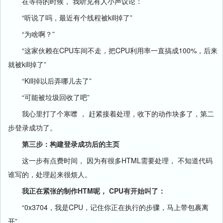
在等待的时候， 我听见有人小声议论：
“听说了吗，最近有个线程被kill掉了”
“为啥啊？”
“这家伙赖在CPU车间不走，把CPU利用率一直搞成100%，后来
就被kill掉了”
“Kill掉以后弄哪儿去了”
“可能被垃圾回收了吧”
我心里打了个寒噤 ， 赶紧接着处理，收下的动作块多了，第二
步登录成功了。
第三步：构建登录成功后的主页
这一步有点费时间， 因为有很多HTML需要处理， 不知道代码
谁写的，处理起来很烦人。
我正在紧张的制作HTM呢， CPU有开始叫了：
“0x3704，我是CPU，记住你正在执行的步骤，马上带包裹离
开”