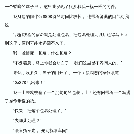
一个昏暗的屋子里， 这里我发现了很多和我一模一样的同伴。
我身边的同伴0x6900待的时间比较长， 他带着沧桑的口气对我
说：
“我们线程的宿命就是处理包裹。把包裹处理完以后还得马上回
到这里，否则可能永远回不来了。”
我一脸懵懂，包裹，什么包裹？
“不要着急，马上你就会明白了， 我们这里是不养闲人的。”
果然，没多久，屋子的门开了， 一个面貌凶恶的家伙吼道：
“0x3704 ,出来！”
我一出来就被塞了一个沉甸甸的包裹，上面还有附带着一个写满
了操作步骤的纸。
“快去，把这个包裹处理了。”
“去哪儿处理？”
“跟着指示走， 先到就绪车间”