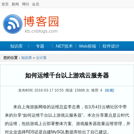
首页
新闻
博问
会员
知识库
专题
.NET技术
Web前端
软件设计
手机开发
软件工程
程序人生
项目管理
数据库
您的位置：
知识库
»
云计算
最新文章
如何运维千台以上游戏云服务器
发布时间: 2016-03-17 10:55 阅读: 15888 次 推荐: 4
[收藏]
来自上海游族网络的运维总监李志勇，在3月4日云栖社区中带
来的分享“如何运维千台以上游戏云服务器”。本次分享重点是云时代
的运维，包括游戏上云部署整体方案、游戏服务器批量运维管理，并
对企业选择RDS还是自建MySQL数据库给出了自己建议。