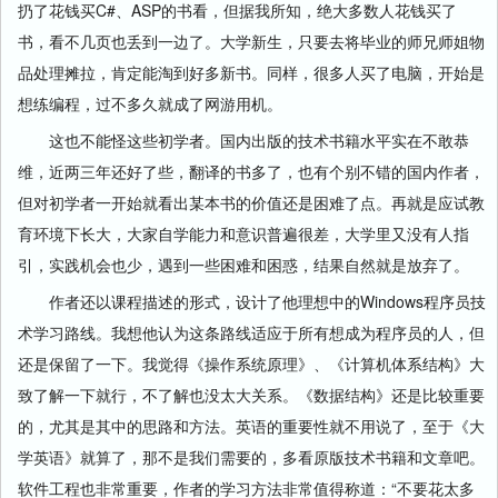
扔了花钱买C#、ASP的书看，但据我所知，绝大多数人花钱买了
书，看不几页也丢到一边了。大学新生，只要去将毕业的师兄师姐物
品处理摊拉，肯定能淘到好多新书。同样，很多人买了电脑，开始是
想练编程，过不多久就成了网游用机。
这也不能怪这些初学者。国内出版的技术书籍水平实在不敢恭
维，近两三年还好了些，翻译的书多了，也有个别不错的国内作者，
但对初学者一开始就看出某本书的价值还是困难了点。再就是应试教
育环境下长大，大家自学能力和意识普遍很差，大学里又没有人指
引，实践机会也少，遇到一些困难和困惑，结果自然就是放弃了。
作者还以课程描述的形式，设计了他理想中的Windows程序员技
术学习路线。我想他认为这条路线适应于所有想成为程序员的人，但
还是保留了一下。我觉得《操作系统原理》、《计算机体系结构》大
致了解一下就行，不了解也没太大关系。《数据结构》还是比较重要
的，尤其是其中的思路和方法。英语的重要性就不用说了，至于《大
学英语》就算了，那不是我们需要的，多看原版技术书籍和文章吧。
软件工程也非常重要，作者的学习方法非常值得称道：“不要花太多