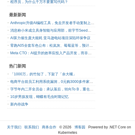
程序员，为什么千万不要重写代码？
最新新闻
Anthropic升级AI编程工具，免去开发者手动复制上下文
消息称小米成立具身智能与应用部，前字节Seed孔涛挂帅
AI算力催生庞大能耗 亚马逊电站项目深陷环保争议
零跑A05全套车色公布：松岚灰、莓莓蓝等，预计明日上市
Meta CTO：AI提升的效率应投入产品开发，而非增加休假
热门新闻
「1000万」的竹知了，下架了「余大嘴」
电商平台前员工利用系统漏洞，0元购3000多件家电！
字节年内二开全员会：承认落后，转向To B，重仓年轻人
10岁男孩发现，蝴蝶有毛虫时期记忆
新内存战争
关于我们
联系我们
商务合作
© 2026
博客园
Powered by .NET Core on
Kubernetes