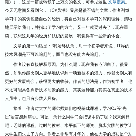
潮》），这是一篇被转载了上万次的名文，可参见这里
文章搜索
。
今天无意间又看到它，《C#风潮》显然是很不错的文章，作者列举
学习中的实例包括自己的经历，将自己对技术学习的深刻理解，清晰
地展示给我们，并指出了学习的方向。又一年就要过去了，现在重
读，联想这几年的经历和认识的发展，我觉得有一些新的体会。
文章的第一句话是：“我始终认为，对一个初学者来说，IT界的
技术风潮是不可以追赶的，而且也没有能力去追赶。”
作者没有直接解释原因。为什么呢，现在我有点明白了。很显
然，如果你能比别人更早地认识到一项新技术的潜力，你就比别人有
更好的发展机会，获得更大的收获。作者的想法是，作为初学者，他
不太可能具备判断技术前景的能力。其实这种能力其实在真正的技术
人员中，也只有少数人具备。
接着，作者对大学的师弟师妹们忽视基础课程，学习C#等“先
进”语言感到痛心。可是，为什么同学们会把课本扔了呢？我来解释
吧，乏味的课程、过时的教材、水平低下的师资、脱离实践的教学让
大学生们失去了方向。作者是非常有才华的，他在大学的成功是个别