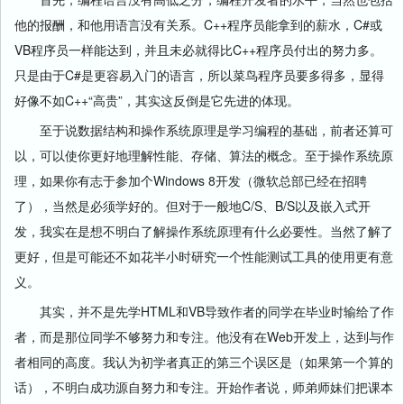
他的报酬，和他用语言没有关系。C++程序员能拿到的薪水，C#或
VB程序员一样能达到，并且未必就得比C++程序员付出的努力多。
只是由于C#是更容易入门的语言，所以菜鸟程序员要多得多，显得
好像不如C++“高贵”，其实这反倒是它先进的体现。
至于说数据结构和操作系统原理是学习编程的基础，前者还算可
以，可以使你更好地理解性能、存储、算法的概念。至于操作系统原
理，如果你有志于参加个Windows 8开发（微软总部已经在招聘
了），当然是必须学好的。但对于一般地C/S、B/S以及嵌入式开
发，我实在是想不明白了解操作系统原理有什么必要性。当然了解了
更好，但是可能还不如花半小时研究一个性能测试工具的使用更有意
义。
其实，并不是先学HTML和VB导致作者的同学在毕业时输给了作
者，而是那位同学不够努力和专注。他没有在Web开发上，达到与作
者相同的高度。我认为初学者真正的第三个误区是（如果第一个算的
话），不明白成功源自努力和专注。开始作者说，师弟师妹们把课本