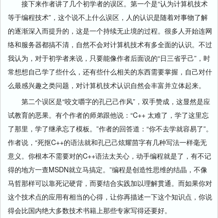
接下来作者讲了几个初学者的误区。第一个是“认为计算机技术
等于编程技术”，这个说不上什么误区，人的认识是随着对事物了解
的逐渐深入而提升的，这是一个持续无止境的过程。很多人开始连网
络和服务器都搞不清，自然不会对计算机技术有多全面的认识。不过
我认为，对于初学者来说，只要能像作者后面说的“日三省乎己”，时
常想想自己学了些什么，还有些什么相关的东西需要掌握，自己对什
么最感兴趣之类问题，对计算机技术认识自然会丰富并立体起来。
第二个误区是“咬文嚼字的孔已己作风”，双手赞成，这显然是应
试教育的恶果。有个作者的师弟跟他说：“C++ 太难了，学了这里忘
了那里，学了继承忘了模板。”作者的回答道：“你不去学就容易了”。
作者说，“死抠C++的语法就和孔已己炫耀茴字有几种写法一样毫无
意义。你根本不需要对的C++语法太关心，动手编程就是了，有不记
得的地方一查MSDN就立马搞定。”编程是创造性思维的结晶，不像
马哲那样可以靠死记硬背，而要结合实践加以理解贯通。而如果你对
这个技术点的应用有相当的心得，让你再描述一下这个知识点，你说
得会比国内绝大多数技术书籍上那些专家写得还要好。