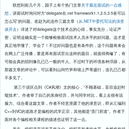
联想到前几个月，园子上有个热门文章
关于最近面试的一点感
想
，讲面试时询问对方“delegate在.net framework1.1,2.0,3.5各可以
怎么写”的问题。老赵为此连作三篇文章（
从.NET中委托写法的演变
谈开去
）详述了对delegate这个技术点的心得，事实充分，论证严
密，证明这确实是一个能够检验面试技术人员水平的好问题。这才是
真正地学懂了、学会了！不过好问题也是有条件的，这个问题将来会
在网上广泛传播，要是再有面试官出这样的题目，就值得商榷了，有
可能会真的招到像孔已己一般的牛人。不过时下的环境各种浮躁，从
那篇文章的评论中，可以看到山间竹笋和墙上芦苇盛行，连孔已己都
不多见了。
第三个误区点到《C#风潮》文的核心，“不顾基础，盲目追赶时
髦技术”。作者举了自己的亲身经历，并与同学对比，看上去很有说
服力。综合看这篇文章，作者不经意泄露了他的潜意识，即从汇编到
C++到VC的道路才是编程的武学正宗，其他都是“歪门邪道”。作者下
面对各个编程相关课程的描述也证明了这一点。
首先，编程语言没有高低之分，编程开发者的水平，当然也包括