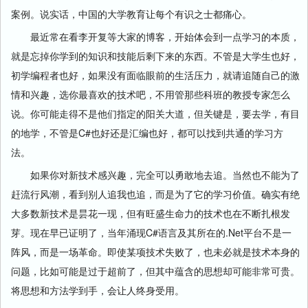
案例。说实话，中国的大学教育让每个有识之士都痛心。
最近常在看李开复等大家的博客，开始体会到一点学习的本质，
就是忘掉你学到的知识和技能后剩下来的东西。不管是大学生也好，
初学编程者也好，如果没有面临眼前的生活压力，就请追随自己的激
情和兴趣，选你最喜欢的技术吧，不用管那些科班的教授专家怎么
说。你可能走得不是他们指定的阳关大道，但关键是，要去学，有目
的地学，不管是C#也好还是汇编也好，都可以找到共通的学习方
法。
如果你对新技术感兴趣，完全可以勇敢地去追。当然也不能为了
赶流行风潮，看到别人追我也追，而是为了它的学习价值。确实有绝
大多数新技术是昙花一现，但有旺盛生命力的技术也在不断扎根发
芽。现在早已证明了，当年涌现C#语言及其所在的.Net平台不是一
阵风，而是一场革命。即使某项技术失败了，也未必就是技术本身的
问题，比如可能是过于超前了，但其中蕴含的思想却可能非常可贵。
将思想和方法学到手，会让人终身受用。