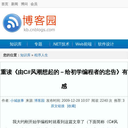
首页
新闻
博问
会员
知识库
专题
.NET技术
Web前端
软件设计
手机开发
软件工程
程序人生
项目管理
数据库
您的位置：
知识库
»
程序人生
最新文章
重读《由C#风潮想起的－给初学编程者的忠告》有
感
作者:
小城故事
来源:
博客园
发布时间: 2009-12-28 10:07 阅读: 2240 次 推荐: 3
原文链接
[收藏]
我大约刚开始学编程时就看到这篇文章了（下面简称《C#风