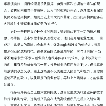
乐器演奏好；项目经理是乐队指挥，负责指挥和协调这个乐队的配
合；架构师则相当于作曲家。从入门的架构师开始，逐渐成为资深架
构师乃至总架构师。如同历史上伟大的作曲家，杰出的架构师能够在
各种软件中谱写出旋律优美的“曲子”。
另外一些程序员心怀创业的理想，等到自己有了一定的技术积
累，再掌握一些市场需求以及管理方法，他们会开始创业之路。一旦
成功，这类人的影响力会非常大，像Google和雅虎的创始人，都是
技术创业的成功典范。但是这条路也是最艰辛的，有句话叫做“不当
家不知柴米贵”不亲自创业的人也很难体会它的艰辛。创业涉及方方
面面，稍有差池就会功亏一篑，投身创业的程序员并不少，但是真正
能成功的少之又少。踏上这条路不仅需要过人的勇气和魄力，更需要
坚韧不拔的毅力，以及深度的商业智慧，再加上市场机会，才能够赢
到最后。
很多程序员会走上技术支持路线，进而发展成为精通业务的技术
和行业咨询专家。这类程序员会在成为高级程序员之后加入销售团
队，直接面对客户，负责技术层面的问题。如果对某一行业（比如银