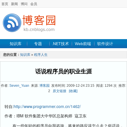
首页
新闻
博问
会员
知识库
专题
.NET技术
Web前端
软件设计
手机开发
软件工程
程序人生
项目管理
数据库
您的位置：
知识库
»
程序人生
最新文章
话说程序员的职业生涯
作者:
Seven_Yuan
来源:
博客园
发布时间: 2009-12-24 23:15 阅读: 1294 次 推荐:
2
原文链接
[收藏]
转自:
http://www.programmer.com.cn/1462/
IBM 软件集团大中华区总架构师 寇卫东
作者：
有一些年轻的程序员向我咨询，将来的路应该怎么走？俗话说，