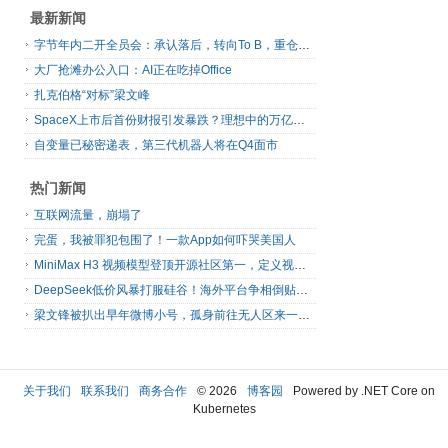
最新新闻
字节年内二开全员会：承认落后，转向To B，重仓年轻人
大厂抢滩办公入口：AI正在吃掉Office
扎克伯格“对标”梁文峰
SpaceX上市后首份财报引发暴跌？理想中的万亿营收太空AI公司，正在靠地面AI云挣钱
自变量已秘密递表，第三代机器人将在Q4面市
热门新闻
互联网流量，崩塌了
完蛋，我被罪犯包围了！一款App如何吓哭美国人
MiniMax H3 视频模型登顶开源社区第一，定义视频模型领域“斩杀线”
DeepSeek低价风暴打服硅谷！海外平台争相倒贴V4 Flash
梁文锋被扒出早年微博小号，孤身前往无人区来一场相当 deep 的 seek 旅行
关于我们
联系我们
商务合作
© 2026
博客园
Powered by .NET Core on
Kubernetes