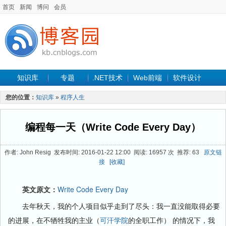
首页
新闻
博问
会员
知识库
专题
.NET技术
Web前端
软件设计
手机开发
软件工程
程序人生
项目管理
数据库
您的位置：
知识库
»
程序人生
最新文章
编程每一天（Write Code Every Day）
作者: John Resig 发布时间: 2016-01-22 12:00 阅读: 16957 次 推荐: 63
原文链
接
[收藏]
英文原文：
Write Code Every Day
去年秋天，我的个人项目似乎走到了尽头：我一直没能取得必要
的进展，在不牺牲我的主业（
可汗学院
的全职工作） 的情况下，我