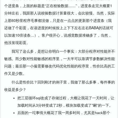
个进度条，上面的标题是“正在校验数据……”，进度条走完大概要1
分钟左右，我跟那人说校验数据计算量很大，会比较慢。当然，实际
上那60秒里程序毛事都没做，只是在一点点的更新那个进度条（我
还做了个彩蛋，在读进度的时候按上上下下左右左右BABA的话就可
以加速10倍读条…）。客户很开心，说感觉数据准确多了，当然，
他没发现彩蛋。
我写了这么多，是想让你明白一个事实：大部分程序对性能并不
敏感。而少数对性能敏感的程序里，一大半可以靠调节参数解决性能
问题；最后那一小撮需要修改代码优化性能的程序里，性价比高的工
作又是少数。
什么是性价比？回到刚才的例子里，我做了那么多事，每件事的
收益是多少？
把三层循环sql改成了存储过程，大概让我花了一天时间，让
加载时间从3分钟变成了2秒，模块加载变成了”唰“的一下。
后面的一坨事情大概花了我一周多时间，尤其是hack那个