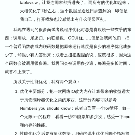
tableview，让我连周末都搭进去了。而所有的优化加起来，
大概优化了1秒左右，这个数据是通过日志查到的：即使是
我自己，打开模块也没感觉出有什么明显区别。
我现在遇到的很多面试者说程序优化时总是喜欢说一些玄乎的东
西：调用栈、尾递归、内联函数、GC调优……但是当我问他们：把
一个普通函数改成内联函数是把原来运行速度是多少的程序优化成多
少了，却很少有人答出来；或者是扭扭捏捏的说，应该很多，因为这
个函数会被调用很多遍。我再问会被调用多少遍，每遍是多长时间，
就答不上来了。
所以关于性能优化，我有两个观点：
优化主要部分，把一次网络IO改为内存计算带来的收益远大
于捯饬编译器优化之类的东西。这部分内容可以参考
Numbers you should know；或者自己写一个for循环，做一
个无限i++的程序，看看一秒钟i能累加多少次，感受一下cpu
和内存的性能。
性能优化之后要有量化数据，明确的说出优化后哪个指标提