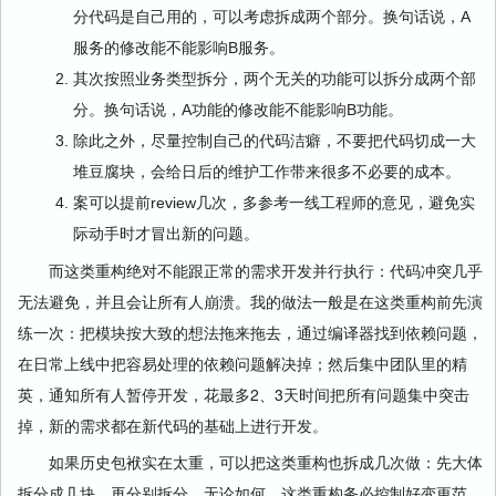
分代码是自己用的，可以考虑拆成两个部分。换句话说，A
服务的修改能不能影响B服务。
其次按照业务类型拆分，两个无关的功能可以拆分成两个部
分。换句话说，A功能的修改能不能影响B功能。
除此之外，尽量控制自己的代码洁癖，不要把代码切成一大
堆豆腐块，会给日后的维护工作带来很多不必要的成本。
案可以提前review几次，多参考一线工程师的意见，避免实
际动手时才冒出新的问题。
而这类重构绝对不能跟正常的需求开发并行执行：代码冲突几乎
无法避免，并且会让所有人崩溃。我的做法一般是在这类重构前先演
练一次：把模块按大致的想法拖来拖去，通过编译器找到依赖问题，
在日常上线中把容易处理的依赖问题解决掉；然后集中团队里的精
英，通知所有人暂停开发，花最多2、3天时间把所有问题集中突击
掉，新的需求都在新代码的基础上进行开发。
如果历史包袱实在太重，可以把这类重构也拆成几次做：先大体
拆分成几块，再分别拆分。无论如何，这类重构务必控制好变更范