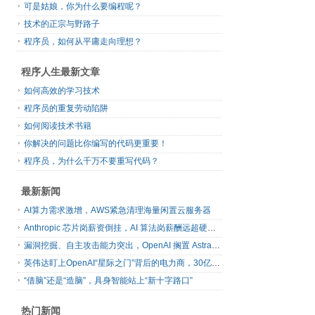
可是姑娘，你为什么要编程呢？
技术的正宗与野路子
程序员，如何从平庸走向理想？
程序人生最新文章
如何高效的学习技术
程序员的重复劳动陷阱
如何阅读技术书籍
你解决的问题比你编写的代码更重要！
程序员，为什么千万不要重写代码？
最新新闻
AI算力需求激增，AWS紧急清理海量闲置云服务器
Anthropic 芯片岗薪资倒挂，AI 算法岗薪酬远超硬件工程师
漏洞挖掘、自主攻击能力突出，OpenAI 搁置 Astra 模型发布
英伟达盯上OpenAI“星际之门”背后的电力商，30亿美元直接入股
“借脑”还是“造脑”，具身智能站上“新十字路口”
热门新闻