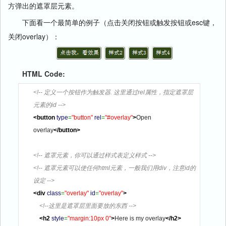
方弹出的遮罩层元素。
下面看一个最简单的例子（点击关闭按钮或触发按钮或esc键，
关闭overlay）：
HTML Code:
<!-- 定义一个按钮作为触发器. 这里通过rel属性，指定遮罩层
元素的id -->
<button
type
=
"button"
rel
=
"#overlay"
>
Open 
overlay
</button
>
<!-- 遮罩元素，你可以通过样式表定义样式 -->
<!-- 遮罩元素可以使任何html元素，一般我们用div，注意id的
设定 -->
<div
class
=
"overlay"
id
=
"overlay"
>
<!--这里是遮罩层里面要放的东西 -->
<h2
style
=
"margin:10px 0"
>
Here is my overlay
</h2
>