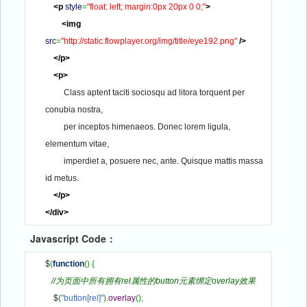
<p
style
=
"float: left; margin:0px 20px 0 0;"
>
<img
src
=
"http://static.flowplayer.org/img/title/eye192.png"
/>
</p
>
<p
>
         Class aptent taciti sociosqu ad litora torquent per 
conubia nostra, 
         per inceptos himenaeos. Donec lorem ligula, 
elementum vitae, 
         imperdiet a, posuere nec, ante. Quisque mattis massa 
id metus. 
</p
>
</div
>
Javascript Code：
$
(
function
(
)
{
//为页面中所有拥有rel属性的button元素绑定overlay效果
    $
(
"button[rel]"
)
.
overlay
(
)
;