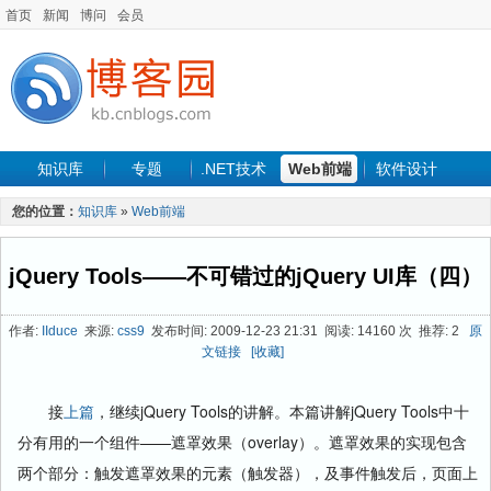
首页
新闻
博问
会员
知识库
专题
.NET技术
Web前端
软件设计
手机开发
软件工程
程序人生
项目管理
数据库
您的位置：
知识库
»
Web前端
最新文章
jQuery Tools——不可错过的jQuery UI库（四）
作者:
IIduce
来源:
css9
发布时间: 2009-12-23 21:31 阅读: 14160 次 推荐: 2
原
文链接
[收藏]
接
上篇
，继续jQuery Tools的讲解。本篇讲解jQuery Tools中十
分有用的一个组件——遮罩效果（overlay）。遮罩效果的实现包含
两个部分：触发遮罩效果的元素（触发器），及事件触发后，页面上