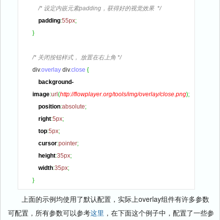
/* 设定内嵌元素padding，获得好的视觉效果  */
padding
:
55px
;
}
/* 关闭按钮样式， 放置在右上角 */
div
.overlay
 div
.close
{
background-
image
:
url
(
http://flowplayer.org/tools/img/overlay/close.png
)
;
position
:
absolute
;
right
:
5px
;
top
:
5px
;
cursor
:
pointer
;
height
:
35px
;
width
:
35px
;
}
上面的示例均使用了默认配置，实际上overlay组件有许多参数
可配置，所有参数可以参考
这里
，在下面这个例子中，配置了一些参