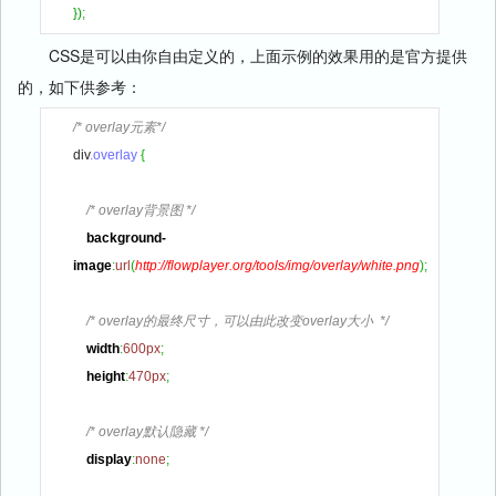
}
)
;
CSS是可以由你自由定义的，上面示例的效果用的是官方提供
的，如下供参考：
/* overlay元素*/
div
.overlay
{
/* overlay背景图 */
background-
image
:
url
(
http://flowplayer.org/tools/img/overlay/white.png
)
;
/* overlay的最终尺寸，可以由此改变overlay大小  */
width
:
600px
;
height
:
470px
;
/* overlay默认隐藏 */
display
:
none
;