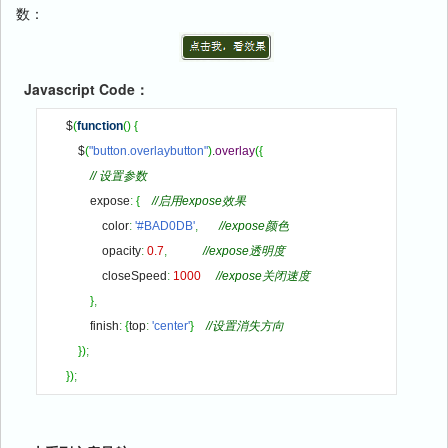
数：
Javascript Code：
$
(
function
(
)
{
    $
(
"button.overlaybutton"
)
.
overlay
(
{
// 设置参数
        expose
:
{
//启用expose效果
            color
:
'#BAD0DB'
,
//expose颜色
            opacity
:
0.7
,
//expose透明度
            closeSpeed
:
1000
//expose关闭速度
}
,
        finish
:
{
top
:
'center'
}
//设置消失方向
}
)
;
}
)
;