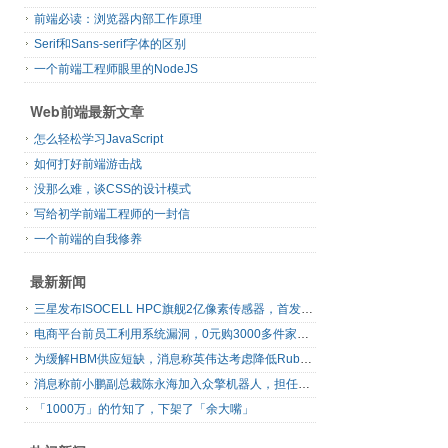
前端必读：浏览器内部工作原理
Serif和Sans-serif字体的区别
一个前端工程师眼里的NodeJS
Web前端最新文章
怎么轻松学习JavaScript
如何打好前端游击战
没那么难，谈CSS的设计模式
写给初学前端工程师的一封信
一个前端的自我修养
最新新闻
三星发布ISOCELL HPC旗舰2亿像素传感器，首发16-bit RAW输出
电商平台前员工利用系统漏洞，0元购3000多件家电！
为缓解HBM供应短缺，消息称英伟达考虑降低Rubin Ultra GPU配置
消息称前小鹏副总裁陈永海加入众擎机器人，担任运营总裁
「1000万」的竹知了，下架了「余大嘴」