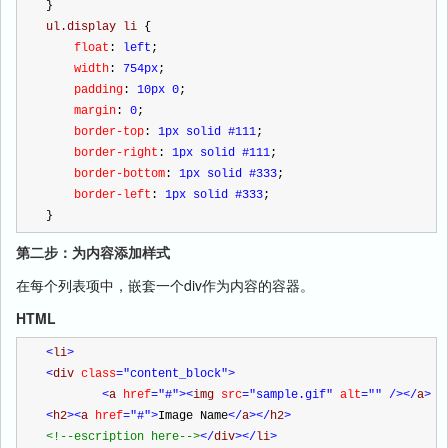
}
ul.display li 
{
    float
:
 left
;
    width
:
 754px
;
    padding
:
 10px 0
;
    margin
:
 0
;
    border-top
:
 1px solid #111
;
    border-right
:
 1px solid #111
;
    border-bottom
:
 1px solid #333
;
    border-left
:
 1px solid #333
;
}
第二步：为内容添加样式
在每个列表项中，嵌套一个div作为内容的容器。
HTML
<
li
>
<
div 
class
="content_block"
>
<
a 
href
="#"
><
img 
src
="sample.gif"
 alt
=""
/></
a
>
<
h2
><
a 
href
="#"
>
Image Name
</
a
></
h2
>
<!--
escription here
-->
</
div
></
li
>