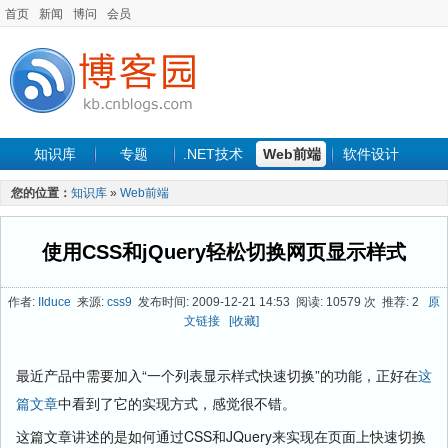
首页
新闻
博问
会员
知识库
专题
.NET技术
Web前端
软件设计
手机开发
软件工程
程序人生
项目管理
数据库
您的位置：
知识库
»
Web前端
最新文章
使用CSS和jQuery轻松切换网页显示样式
作者:
IIduce
来源:
css9
发布时间: 2009-12-21 14:53 阅读: 10579 次 推荐: 2
原
文链接
[收藏]
最近产品中需要加入“一个列表显示样式快速切换”的功能，正好在
这
篇文章
中看到了它的实现方式，感觉很不错。
这篇文章讲述的是如何通过CSS和JQuery来实现在页面上快速切换