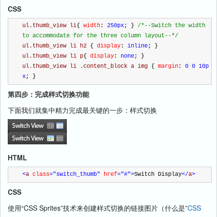
CSS
ul.thumb_view li
{
 width
:
 250px
;
}
/*
--Switch the width
to accommodate for the three column layout--
*/
ul.thumb_view li h2 
{
 display
:
 inline
;
}
ul.thumb_view li p
{
 display
:
 none
;
}
ul.thumb_view li .content_block a img 
{
 margin
:
 0 0 10p
x
;
}
第四步：完成样式切换功能
下面我们就集中精力完成最关键的一步：样式切换
HTML
<
a 
class
="switch_thumb"
 href
="#"
>
Switch Display
</
a
>
CSS
使用“CSS Sprites”技术来创建样式切换的链接图片（什么是”
CSS