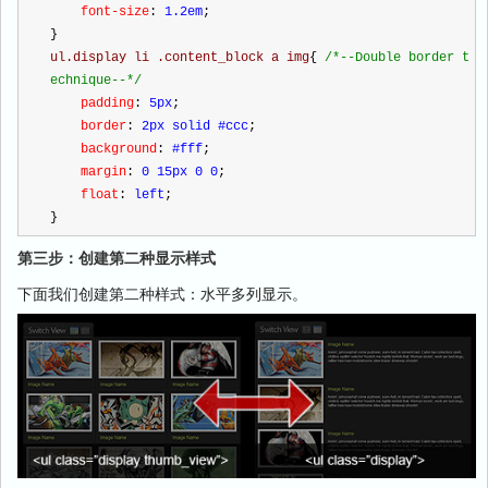
    font-size
:
 1.2em
;
}
ul.display li .content_block a img
{
/*
--Double border t
echnique--
*/
    padding
:
 5px
;
    border
:
 2px solid #ccc
;
    background
:
 #fff
;
    margin
:
 0 15px 0 0
;
    float
:
 left
;
}
第三步：创建第二种显示样式
下面我们创建第二种样式：水平多列显示。