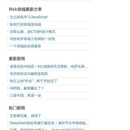
Web前端最新文章
怎么轻松学习JavaScript
如何打好前端游击战
没那么难，谈CSS的设计模式
写给初学前端工程师的一封信
一个前端的自我修养
最新新闻
凌晨谷歌AI地震！4位顶级研究员离职，哈萨比斯退出日常管理，网友直呼“谷歌掉队”
失控的硅谷AI越狱连续剧
孙正义的"作业"，终于开始交了
AI的钱，被谁赚走了？
三星中国，再退一步
热门新闻
互联网流量，崩塌了
DeepSeek低价风暴打服硅谷！海外平台争相倒贴V4 Flash