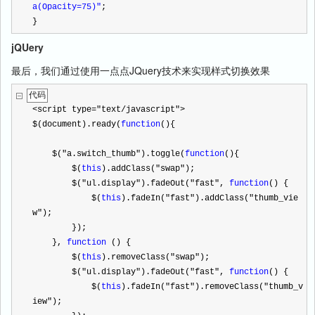
a(Opacity=75)"
;
}
jQUery
最后，我们通过使用一点点JQuery技术来实现样式切换效果
代码
<
script type
=
"
text/javascript
"
>
$(document).ready(
function
(){
    $(
"
a.switch_thumb
"
).toggle(
function
(){
        $(
this
).addClass(
"
swap
"
);
        $(
"
ul.display
"
).fadeOut(
"
fast
"
, 
function
() {
            $(
this
).fadeIn(
"
fast
"
).addClass(
"
thumb_vie
w
"
);
        });
    }, 
function
 () {
        $(
this
).removeClass(
"
swap
"
);
        $(
"
ul.display
"
).fadeOut(
"
fast
"
, 
function
() {
            $(
this
).fadeIn(
"
fast
"
).removeClass(
"
thumb_v
iew
"
);