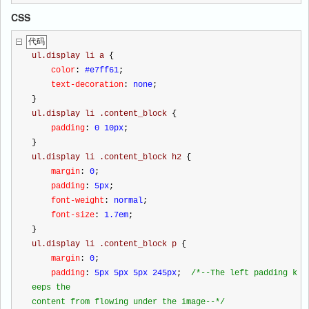
CSS
代码
ul.display li a 
{
    color
:
 #e7ff61
;
    text-decoration
:
 none
;
}
ul.display li .content_block 
{
    padding
:
 0 10px
;
}
ul.display li .content_block h2 
{
    margin
:
 0
;
    padding
:
 5px
;
    font-weight
:
 normal
;
    font-size
:
 1.7em
;
}
ul.display li .content_block p 
{
    margin
:
 0
;
    padding
:
 5px 5px 5px 245px
;
/*
--The left padding k
eeps the
content from flowing under the image--
*/