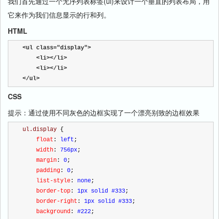
我们首先通过一个无序列表标签(ul)来设计一个垂直的列表布局，用
它来作为我们信息显示的行和列。
HTML
<
ul 
class
="display"
>
<
li
></
li
>
<
li
></
li
>
</
ul
>
CSS
提示：通过使用不同灰色的边框实现了一个漂亮别致的边框效果
ul.display 
{
    float
:
 left
;
    width
:
 756px
;
    margin
:
 0
;
    padding
:
 0
;
    list-style
:
 none
;
    border-top
:
 1px solid #333
;
    border-right
:
 1px solid #333
;
    background
:
 #222
;