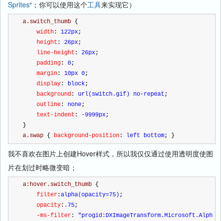
Sprites
“；你可以使用这个
工具
来实现它）
a.switch_thumb 
{
    width
:
 122px
;
    height
:
 26px
;
    line-height
:
 26px
;
    padding
:
 0
;
    margin
:
 10px 0
;
    display
:
 block
;
    background
:
 url(switch.gif) no-repeat
;
    outline
:
 none
;
    text-indent
:
 -9999px
;
}
a.swap 
{
 background-position
:
 left bottom
;
}
我不喜欢在图片上创建Hover样式，所以我仅仅通过使用透明度使图
片在划过时略微变暗；
a:hover.switch_thumb 
{
    filter
:
alpha(opacity=75)
;
    opacity
:
.75
;
    -ms-filter
:
 "progid:DXImageTransform.Microsoft.Alph