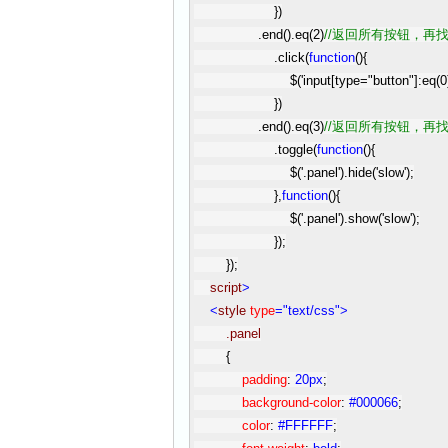
})
.end().eq(
2
)
//
返回所有按钮，再
.click(
function
(){
$(
'
input[type="button"]:eq(0
})
.end().eq(
3
)
//
返回所有按钮，再
.toggle(
function
(){
$(
'
.panel
'
).hide(
'
slow
'
);
},
function
(){
$(
'
.panel
'
).show(
'
slow
'
);
});
});
script
>
<
style
type
="text/css"
>
.panel
{
padding
:
20px
;
background-color
:
#000066
;
color
:
#FFFFFF
;