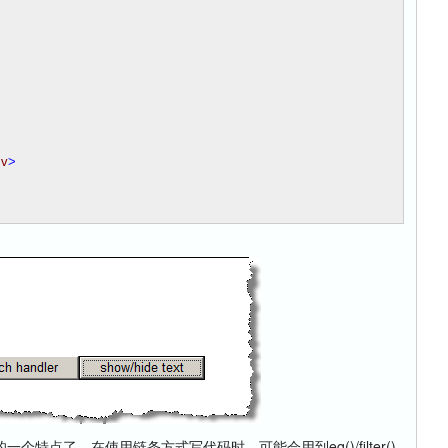
iv
>
一个特点了，在使用链条方式写代码时，可能会用到eq()/filter()