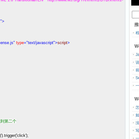
"
>
推
sense.js"
type
="text/javascript"
>
script
>
W
J
说
S
一
W
怎
找到第二个
)
'
).trigger(
'
click
'
);