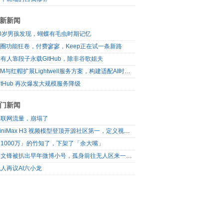
新新闻
10岁男孩发现，蝴蝶有毛虫时期记忆
I圈功能狂卷，付费寥寥，Keep正在试一条新路
有人靠段子永载GitHub，除非谷歌姐夫
IBM与红帽扩展Lightwell服务方案，构建适配AI时代开源生态的可信基础设施
itHub 再次爆发大规模服务降级
门新闻
互联网流量，崩塌了
MiniMax H3 视频模型登顶开源社区第一，定义视频模型领域“斩杀线”
1000万」的竹知了，下架了「余大嘴」
梁文锋被扒出早年微博小号，孤身前往无人区来一场相当 deep 的 seek 旅行
人再议AI六小龙