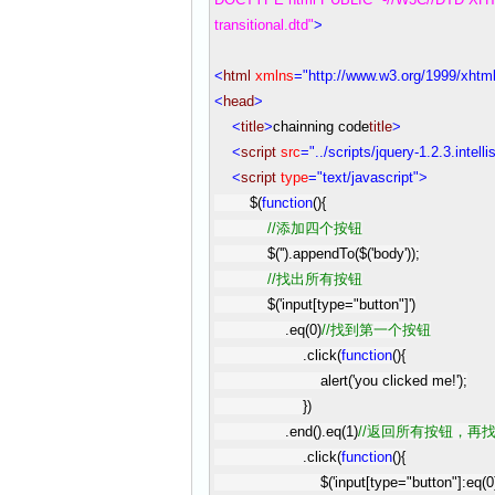
transitional.dtd"
>
<
html
xmlns
="http://www.w3.org/1999/xhtml
<
head
>
<
title
>
chainning code
title
>
<
script
src
="../scripts/jquery-1.2.3.intelli
<
script
type
="text/javascript"
>
$(
function
(){
//
添加四个按钮
$(
'
'
).appendTo($(
'
body
'
));
//
找出所有按钮
$(
'
input[type="button"]
'
)
.eq(
0
)
//
找到第一个按钮
.click(
function
(){
alert(
'
you clicked me!
'
);
})
.end().eq(
1
)
//
返回所有按钮，再
.click(
function
(){
$(
'
input[type="button"]:eq(0