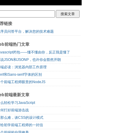
荐链接
程序员问答平台，解决您的技术难题
eb前端热门文章
avascript闭包——懂不懂由你，反正我是懂了
说JSON和JSONP，也许你会豁然开朗
前端必读：浏览器内部工作原理
erif和Sans-serif字体的区别
个前端工程师眼里的NodeJS
eb前端最新文章
么轻松学习JavaScript
如何打好前端游击战
没那么难，谈CSS的设计模式
写给初学前端工程师的一封信
一个前端的自我修养