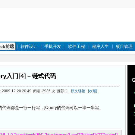
eb前端
软件设计
手机开发
软件工程
程序人生
项目管理
ery入门[4]－链式代码
009-12-20 20:49 阅读: 2986 次 推荐: 1
原文链接
[收藏]
的代码都是一行一行写，jQuery的代码可以一串一串写。
1.0 Transitional//EN" "http://www.w3.org/TR/xhtml1/DTD/xhtml1-