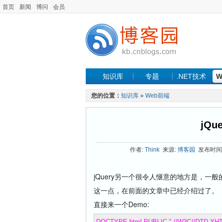
首页
新闻
博问
会员
知识库
专题
.NET技术
W
您的位置：
知识库
»
Web前端
jQu
作者:
Think
来源:
博客园
发布时间: 2
jQuery另一个很令人惬意的地方是，一般
这一点，在前面的文章中已经介绍过了。
直接来一个Demo:
DOCTYPE html PUBLIC "-//W3C//DTD XHTML 