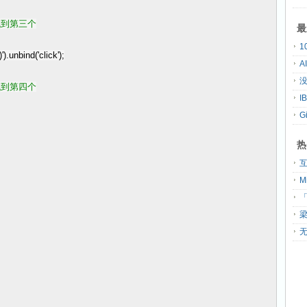
找到第三个
最
)
'
).unbind(
'
click
'
);
A
没
找到第四个
G
热
「
无