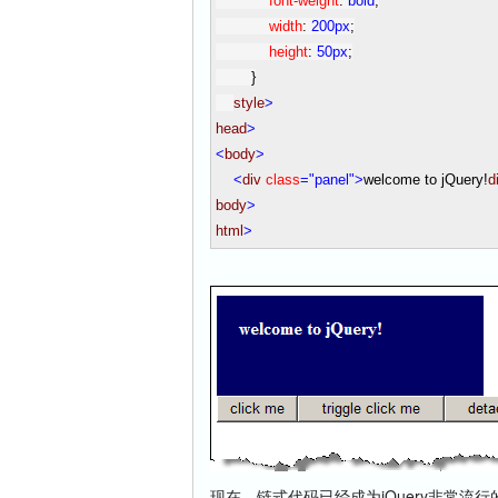
font-weight
:
bold
;
width
:
200px
;
height
:
50px
;
}
style
>
head
>
<
body
>
<
div
class
="panel"
>
welcome to jQuery!
d
body
>
html
>
现在，链式代码已经成为jQuery非常流行的