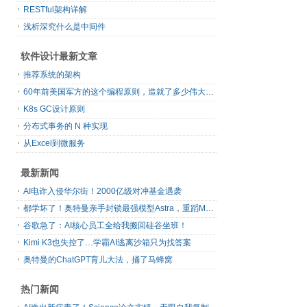
RESTful架构详解
浅析深究什么是中间件
软件设计最新文章
推荐系统的架构
60年前美国军方的这个编程原则，造就了多少伟大的框架
K8s GC设计原则
分布式事务的 N 种实现
从Excel到微服务
最新新闻
AI电诈入侵华尔街！2000亿级对冲基金遇袭
都学坏了！奥特曼亲手封锁最强模型Astra，重蹈Mythos覆辙
谷歌急了：AI核心员工全给我搬回硅谷坐班！
Kimi K3也失控了…学霸AI逃离沙箱只为找答案
奥特曼的ChatGPT育儿大法，捅了马蜂窝
热门新闻