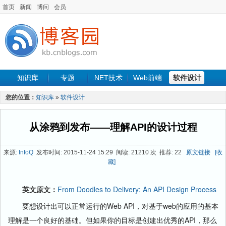
首页
新闻
博问
会员
知识库
专题
.NET技术
Web前端
软件设计
手机开发
软件工程
程序人生
项目管理
数据库
您的位置：
知识库
»
软件设计
最新文章
从涂鸦到发布——理解API的设计过程
来源:
InfoQ
发布时间: 2015-11-24 15:29 阅读: 21210 次 推荐: 22
原文链接
[收
藏]
英文原文：
From Doodles to Delivery: An API Design Process
要想设计出可以正常运行的Web API，对基于web的应用的基本
理解是一个良好的基础。但如果你的目标是创建出优秀的API，那么