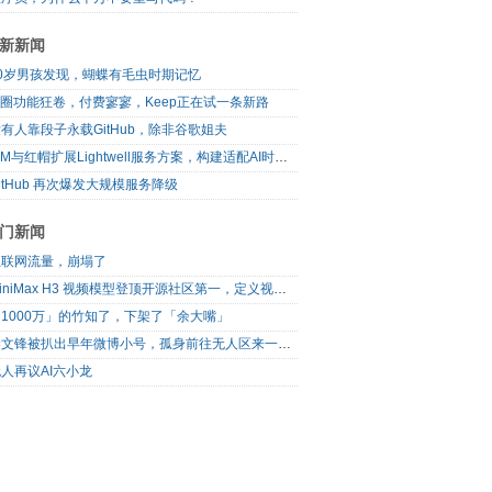
新新闻
10岁男孩发现，蝴蝶有毛虫时期记忆
I圈功能狂卷，付费寥寥，Keep正在试一条新路
有人靠段子永载GitHub，除非谷歌姐夫
IBM与红帽扩展Lightwell服务方案，构建适配AI时代开源生态的可信基础设施
itHub 再次爆发大规模服务降级
门新闻
互联网流量，崩塌了
MiniMax H3 视频模型登顶开源社区第一，定义视频模型领域“斩杀线”
1000万」的竹知了，下架了「余大嘴」
梁文锋被扒出早年微博小号，孤身前往无人区来一场相当 deep 的 seek 旅行
人再议AI六小龙