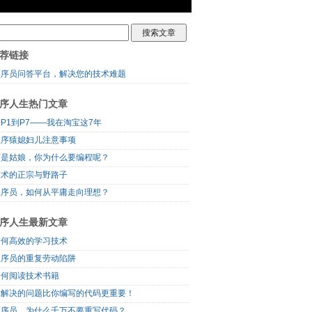
荐链接
程序员问答平台，解决您的技术难题
序人生热门文章
P1到P7——我在淘宝这7年
程序猿媳妇儿注意事项
可是姑娘，你为什么要编程呢？
技术的正宗与野路子
程序员，如何从平庸走向理想？
序人生最新文章
如何高效的学习技术
程序员的重复劳动陷阱
如何阅读技术书籍
你解决的问题比你编写的代码更重要！
程序员，为什么千万不要重写代码？