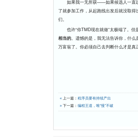
如果我一无所获——如果候选人一直以
了就参加工作，从起跑线出发后就没取得
们。
也许“你TMD现在就做”太极端了。但
相当的
。遗憾的是，我无法告诉你，什么
万富翁了。你必须自己去判断什么才是真
«
上一篇：
程序员要有持续产出
»
下一篇：
编程王道，唯“慢”不破