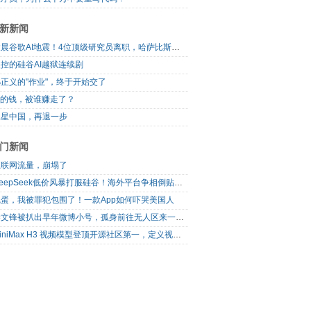
新新闻
凌晨谷歌AI地震！4位顶级研究员离职，哈萨比斯退出日常管理，网友直呼“谷歌掉队”
控的硅谷AI越狱连续剧
正义的"作业"，终于开始交了
I的钱，被谁赚走了？
三星中国，再退一步
门新闻
互联网流量，崩塌了
DeepSeek低价风暴打服硅谷！海外平台争相倒贴V4 Flash
完蛋，我被罪犯包围了！一款App如何吓哭美国人
梁文锋被扒出早年微博小号，孤身前往无人区来一场相当 deep 的 seek 旅行
MiniMax H3 视频模型登顶开源社区第一，定义视频模型领域“斩杀线”