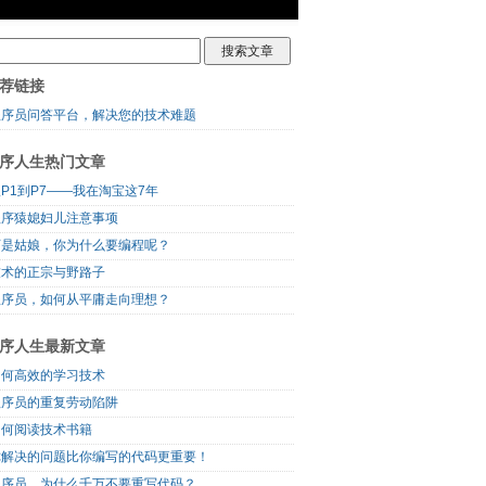
荐链接
程序员问答平台，解决您的技术难题
序人生热门文章
P1到P7——我在淘宝这7年
程序猿媳妇儿注意事项
可是姑娘，你为什么要编程呢？
技术的正宗与野路子
程序员，如何从平庸走向理想？
序人生最新文章
如何高效的学习技术
程序员的重复劳动陷阱
如何阅读技术书籍
你解决的问题比你编写的代码更重要！
程序员，为什么千万不要重写代码？