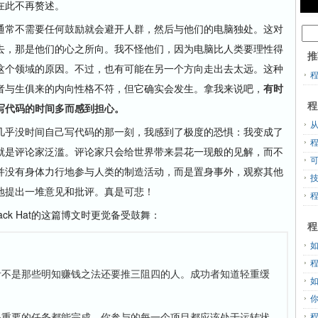
此不再赘述。
通常不需要任何鼓励就会避开人群，然后与他们的电脑独处。这对
去，那是他们的心之所向。我不怪他们，因为电脑比人类要理性得
推
这个领域的原因。不过，也有可能在另一个方向走出去太远。这种
者与生俱来的内向性格不符，但它确实会发生。拿我来说吧，
有时
程
写代码的时间多而感到担心。
从
乎没时间自己写代码的那一刻，我感到了极度的恐惧：我变成了
就是评论家泛滥。评论家只会给世界带来昙花一现般的见解，而不
并没有身体力行地参与人类的制造活动，而是置身事外，观察其他
地提出一堆意见和批评。真是可悲！
ck Hat的这篇博文时更觉备受鼓舞：
程
者不是那些明知赚钱之法还要推三阻四的人。成功者知道轻重缓
保重要的任务都能完成。你参与的每一个项目都应该处于运转状