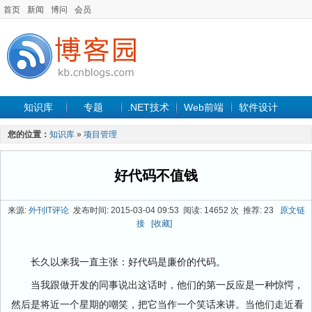
首页
新闻
博问
会员
知识库
专题
.NET技术
Web前端
软件设计
手机开发
软件工程
程序人生
项目管理
数据库
您的位置：
知识库
»
项目管理
最新文章
好代码不值钱
来源:
外刊IT评论
发布时间: 2015-03-04 09:53 阅读: 14652 次 推荐: 23
原文链
接
[收藏]
长久以来我一直主张：好代码是廉价的代码。
当我跟做开发的同事说出这话时，他们的第一反应是一种惊愕，
然后是将近一个星期的嘲笑，把它当作一个笑话来讲。当他们走近看