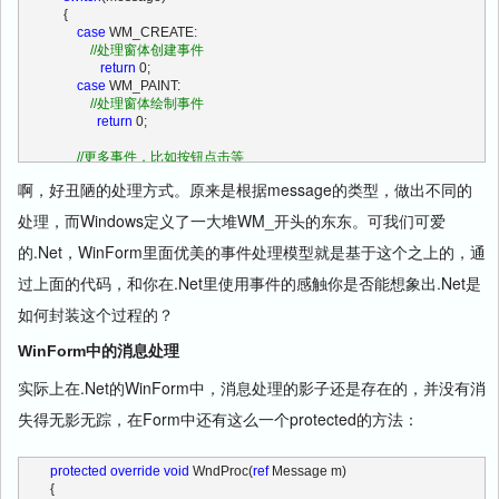
    {
case
 WM_CREATE:
//处理窗体创建事件
return
 0;
case
 WM_PAINT:
//处理窗体绘制事件
return
 0;
//更多事件，比如按钮点击等
    }
啊，好丑陋的处理方式。原来是根据message的类型，做出不同的
}
处理，而Windows定义了一大堆WM_开头的东东。可我们可爱
的.Net，WinForm里面优美的事件处理模型就是基于这个之上的，通
过上面的代码，和你在.Net里使用事件的感触你是否能想象出.Net是
如何封装这个过程的？
WinForm中的消息处理
实际上在.Net的WinForm中，消息处理的影子还是存在的，并没有消
失得无影无踪，在Form中还有这么一个protected的方法：
protected
override
void
 WndProc(
ref
 Message m)
{