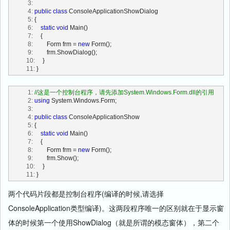
   3:
   4:
public
class
 ConsoleApplicationShowDialog
   5:
 {
   6:
static
void
 Main()
   7:
     {
   8:
         Form frm = 
new
 Form();
   9:
         frm.ShowDialog();
  10:
     }
  11:
 }
   1:
//这是一个控制台程序，请先添加System.Windows.Form.dll的引用
   2:
using
 System.Windows.Form;
   3:
   4:
public
class
 ConsoleApplicationShow
   5:
 {
   6:
static
void
 Main()
   7:
     {
   8:
         Form frm = 
new
 Form();
   9:
         frm.Show();
  10:
     }
  11:
 }
两个代码片段都是控制台程序(编译的时候,请选择
ConsoleApplication类型编译)。这两段程序唯一的区别就在于显示窗
体的时候第一个使用ShowDialog（就是所谓的模态窗体），第二个