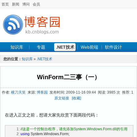
首页
新闻
博问
会员
知识库
专题
.NET技术
Web前端
软件设计
手机开发
软件工程
程序人生
项目管理
数据库
您的位置：
知识库
»
.NET技术
最新文章
WinForm二三事（一）
作者:
横刀天笑
来源:
博客园
发布时间: 2009-11-16 09:44 阅读: 3985 次 推荐: 1
原文链接
[收藏]
在进入正文之前，想请大家先欣赏下面两段代码：
   1:
//这是一个控制台程序，请先添加System.Windows.Form.dll的引用
   2:
using
 System.Windows.Form;