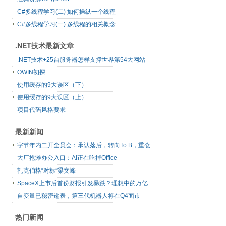
C#多线程学习(二) 如何操纵一个线程
C#多线程学习(一) 多线程的相关概念
.NET技术最新文章
.NET技术+25台服务器怎样支撑世界第54大网站
OWIN初探
使用缓存的9大误区（下）
使用缓存的9大误区（上）
项目代码风格要求
最新新闻
字节年内二开全员会：承认落后，转向To B，重仓年轻人
大厂抢滩办公入口：AI正在吃掉Office
扎克伯格“对标”梁文峰
SpaceX上市后首份财报引发暴跌？理想中的万亿营收太空AI公司，正在靠地面AI云挣钱
自变量已秘密递表，第三代机器人将在Q4面市
热门新闻