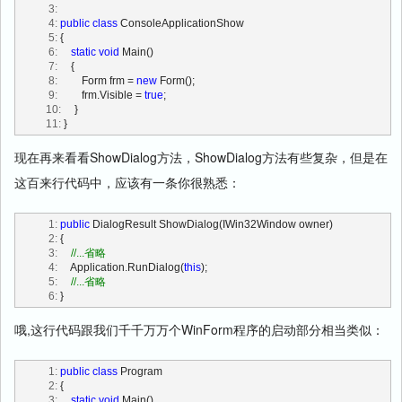
   3:
   4:
public
class
 ConsoleApplicationShow
   5:
 {
   6:
static
void
 Main()
   7:
     {
   8:
         Form frm = 
new
 Form();
   9:
         frm.Visible = 
true
;
  10:
     }
  11:
 }
现在再来看看ShowDialog方法，ShowDialog方法有些复杂，但是在
这百来行代码中，应该有一条你很熟悉：
   1:
public
 DialogResult ShowDialog(IWin32Window owner)
   2:
 {
   3:
//...省略
   4:
     Application.RunDialog(
this
);
   5:
//...省略
   6:
 }
哦,这行代码跟我们千千万万个WinForm程序的启动部分相当类似：
   1:
public
class
 Program
   2:
 {
   3:
static
void
 Main()