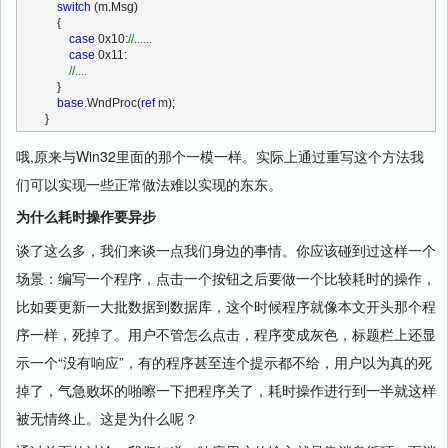
switch
 (m.Msg)
    {
case
 0x10:
//......
case
 0x11:
//....
    }
base
.WndProc(
ref
 m);
}
哦,原来与Win32里面的那个一模一样。实际上通过重写这个方法我
们可以实现一些正常做法难以实现的东东。
为什么耗时操作要异步
谈了这么多，我们来谈一点我们身边的事情。你应该碰到过这样一个
场景：编写一个程序，点击一个按钮之后要做一个比较耗时的操作，
比如要更新一大批数据到数据库，这个时候程序就像本文开头那个程
序一样，死掉了。用户不管怎么点击，程序变成灰色，标题栏上还显
示一个“没有响应”，有的程序甚至连个提示都不给，用户以为真的死
掉了，气急败坏的啪嚓一下把程序关了，耗时操作进行到一半就这样
被无情终止。这是为什么呢？