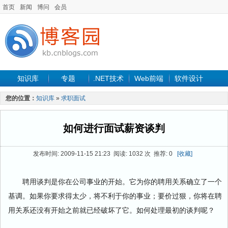
首页
新闻
博问
会员
知识库
专题
.NET技术
Web前端
软件设计
手机开发
软件工程
程序人生
项目管理
数据库
您的位置：
知识库
»
求职面试
最新文章
如何进行面试薪资谈判
发布时间: 2009-11-15 21:23 阅读: 1032 次 推荐: 0
[收藏]
聘用谈判是你在公司事业的开始。它为你的聘用关系确立了一个
基调。如果你要求得太少，将不利于你的事业；要价过狠，你将在聘
用关系还没有开始之前就已经破坏了它。如何处理最初的谈判呢？