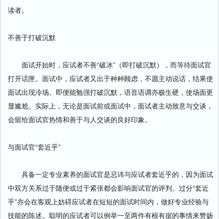
读者。
不善于打破沉默
面试开始时，应试者不善“破冰”（即打破沉默），而等待面试官
打开话匣。面试中，应试者又出于种种顾虑，不愿主动说话，结果使
面试出现冷场。即便能勉强打破沉默，语音语调亦极生硬，使场面更
显尴尬。实际上，无论是面试前或面试中，面试者主动致意与交谈，
会留给面试官热情和善于与人交谈的良好印象。
与面试官“套近乎”
具备一定专业素养的面试官是忌讳与应试者套近乎的，因为面试
中双方关系过于随便或过于紧张都会影响面试官的评判。过分“套近
乎”亦会在客观上妨碍应试者在短短的面试时间内，做好专业经验与
技能的陈述。聪明的应试者可以例举一至两件有根有据的事情来赞扬