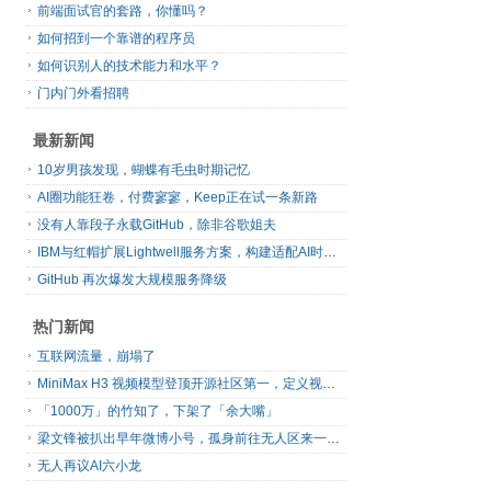
前端面试官的套路，你懂吗？
如何招到一个靠谱的程序员
如何识别人的技术能力和水平？
门内门外看招聘
最新新闻
10岁男孩发现，蝴蝶有毛虫时期记忆
AI圈功能狂卷，付费寥寥，Keep正在试一条新路
没有人靠段子永载GitHub，除非谷歌姐夫
IBM与红帽扩展Lightwell服务方案，构建适配AI时代开源生态的可信基础设施
GitHub 再次爆发大规模服务降级
热门新闻
互联网流量，崩塌了
MiniMax H3 视频模型登顶开源社区第一，定义视频模型领域“斩杀线”
「1000万」的竹知了，下架了「余大嘴」
梁文锋被扒出早年微博小号，孤身前往无人区来一场相当 deep 的 seek 旅行
无人再议AI六小龙