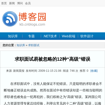
首页
新闻
博问
会员
知识库
专题
.NET技术
Web前端
软件设计
手机开发
软件工程
程序人生
项目管理
数据库
您的位置：
知识库
»
求职面试
最新文章
求职面试易被忽略的12种“高级”错误
来源: 新闻晨报 发布时间: 2009-11-15 21:06 阅读: 746 次 推荐: 0
[收藏]
在求职面试中，没有人能保证不犯错误。只是聪明的求职者会不
断地修正错误走向成熟。然而在面试中有些错误却是一些相当聪明的
求职者也难免会一犯再犯的，我们权称之为“高级”错误。某跨国公司
人力资源管理专家总结经验，列举出常见的十二种“高级”错误，以飨