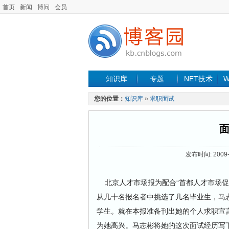
首页
新闻
博问
会员
知识库
专题
.NET技术
W
您的位置：
知识库
»
求职面试
面
发布时间: 2009-
北京人才市场报为配合“首都人才市场促进
从几十名报名者中挑选了几名毕业生，马
学生。就在本报准备刊出她的个人求职宣
为她高兴。马志彬将她的这次面试经历写