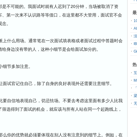
那是不可能的。我面试时就有人迟到了20分钟，当场被取消了资
最
车、第一次来不认识路等等借口，在这里都不大管用，面试官不会
观念。
A
没
上什么用场。通常笔在一次面试填表格或者面试过程中答题时会
借给身边没有带的人，这种小细节是会给面试加分的。
G
热
小细节多加注意。
面试官记住自己，除了自身的良好表现外还需要注意细节。
「
要自信地表现自己，切忌怯场。不要去考虑这里面有多少人比我
无
了筛选得到了面试的机会，就应该与所有人站在同一个起跑线上，
么你的优势就必须要体现在别人没有注意到的细节上。例如，在