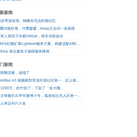
新新闻
10岁男孩发现，蝴蝶有毛虫时期记忆
I圈功能狂卷，付费寥寥，Keep正在试一条新路
有人靠段子永载GitHub，除非谷歌姐夫
IBM与红帽扩展Lightwell服务方案，构建适配AI时代开源生态的可信基础设施
itHub 再次爆发大规模服务降级
门新闻
互联网流量，崩塌了
MiniMax H3 视频模型登顶开源社区第一，定义视频模型领域“斩杀线”
1000万」的竹知了，下架了「余大嘴」
梁文锋被扒出早年微博小号，孤身前往无人区来一场相当 deep 的 seek 旅行
人再议AI六小龙