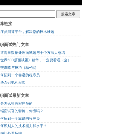
荐链接
程序员问答平台，解决您的技术难题
职面试热门文章
十道海量数据处理面试题与十个方法大总结
《世界500强面试题》精华，一定要看喔（全）
社交谋略与技巧（精+完）
如何招到一个靠谱的程序员
谈.Net技术面试
职面试最新文章
我是怎么招聘程序员的
前端面试官的套路，你懂吗？
如何招到一个靠谱的程序员
如何识别人的技术能力和水平？
门内门外看招聘