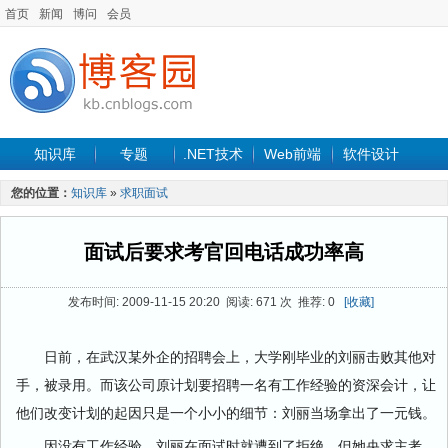
首页
新闻
博问
会员
知识库
专题
.NET技术
Web前端
软件设计
手机开发
软件工程
程序人生
项目管理
数据库
您的位置：
知识库
»
求职面试
最新文章
面试后要求考官回电话成功率高
发布时间: 2009-11-15 20:20 阅读: 671 次 推荐: 0
[收藏]
日前，在武汉某外企的招聘会上，大学刚毕业的刘丽击败其他对
手，被录用。而该公司原计划要招聘一名有工作经验的资深会计，让
他们改变计划的起因只是一个小小的细节：刘丽当场拿出了一元钱。
因没有工作经验，刘丽在面试时就遭到了拒绝，但她央求主考