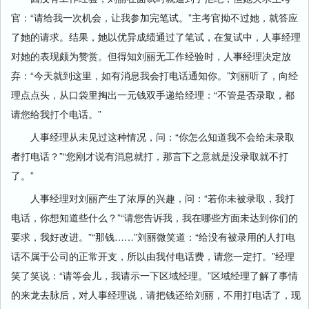
官：“请给我一次机会，让我参加完笔试。”主考官拗不过她，就答应
了她的请求。结果，她以优异成绩通过了笔试，在复试中，人事经理
对她的表现颇为赞赏。但得知刘丽无工作经验时，人事经理决定放
弃：“今天就到这里，如有消息我会打电话通知你。”刘丽听了，向经
理点点头，从口袋里掏出一元钱双手递给经理：“不管是否录取，都
请您给我打个电话。”
人事经理从未见过这种情况，问：“你怎么知道我不会给未录取
者打电话？”“您刚才说有消息就打，那言下之意就是没录取就不打
了。”
人事经理对刘丽产生了浓厚的兴趣，问：“若你未被录取，我打
电话，你想知道些什么？”“请您告诉我，我在哪些方面未达到你们的
要求，我好改进。”“那钱……”刘丽微笑道：“给没有被录用的人打电
话不属于公司的正常开支，所以由我付电话费，请您一定打。”经理
笑了笑说：“请等会儿，我请示一下区域经理。”区域经理了解了事情
的来龙去脉后，对人事经理说，请把钱还给刘丽，不用打电话了，现