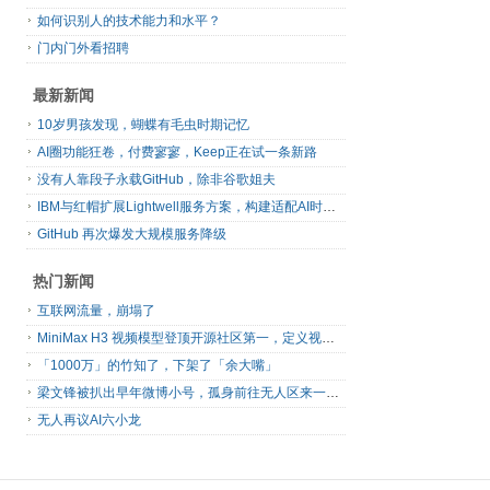
如何识别人的技术能力和水平？
门内门外看招聘
最新新闻
10岁男孩发现，蝴蝶有毛虫时期记忆
AI圈功能狂卷，付费寥寥，Keep正在试一条新路
没有人靠段子永载GitHub，除非谷歌姐夫
IBM与红帽扩展Lightwell服务方案，构建适配AI时代开源生态的可信基础设施
GitHub 再次爆发大规模服务降级
热门新闻
互联网流量，崩塌了
MiniMax H3 视频模型登顶开源社区第一，定义视频模型领域“斩杀线”
「1000万」的竹知了，下架了「余大嘴」
梁文锋被扒出早年微博小号，孤身前往无人区来一场相当 deep 的 seek 旅行
无人再议AI六小龙