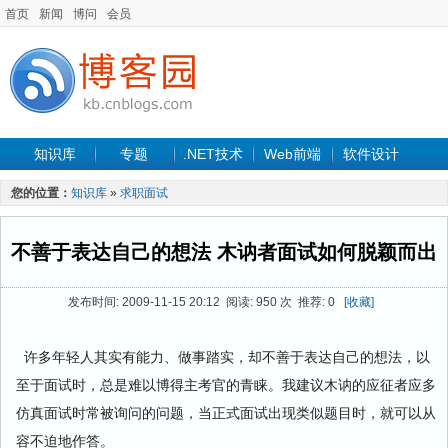
首页
新闻
博问
会员
知识库
专题
.NET技术
Web前端
软件设计
手机开发
软件工程
程序人生
项目管理
数据库
您的位置：
知识库
»
求职面试
最新文章
不善于表达自己的想法 木讷者面试如何脱颖而出
发布时间: 2009-11-15 20:12 阅读: 950 次 推荐: 0
[收藏]
许多年轻人其实有能力、做事踏实，却不善于表达自己的想法，以
至于面试时，总是难以博得主考官的青睐。我建议木讷的应征者应多
仿真面试时常被询问的问题，当正式面试出现类似题目时，就可以从
容不迫地作答。