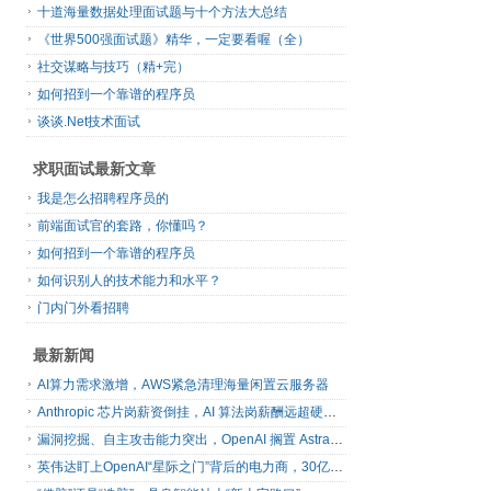
十道海量数据处理面试题与十个方法大总结
《世界500强面试题》精华，一定要看喔（全）
社交谋略与技巧（精+完）
如何招到一个靠谱的程序员
谈谈.Net技术面试
求职面试最新文章
我是怎么招聘程序员的
前端面试官的套路，你懂吗？
如何招到一个靠谱的程序员
如何识别人的技术能力和水平？
门内门外看招聘
最新新闻
AI算力需求激增，AWS紧急清理海量闲置云服务器
Anthropic 芯片岗薪资倒挂，AI 算法岗薪酬远超硬件工程师
漏洞挖掘、自主攻击能力突出，OpenAI 搁置 Astra 模型发布
英伟达盯上OpenAI“星际之门”背后的电力商，30亿美元直接入股