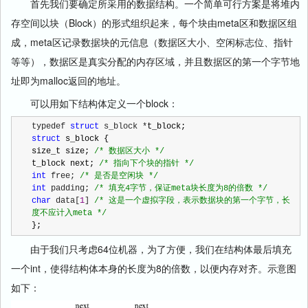
首先我们要确定所采用的数据结构。一个简单可行方案是将堆内
存空间以块（Block）的形式组织起来，每个块由meta区和数据区组
成，meta区记录数据块的元信息（数据区大小、空闲标志位、指针
等等），数据区是真实分配的内存区域，并且数据区的第一个字节地
址即为malloc返回的地址。
可以用如下结构体定义一个block：
typedef 
struct
 s_block *
struct
 s_block {

size_t size; 
/*
 数据区大小 
*/
t_block next; 
/*
 指向下个块的指针 
*/
int
 free; 
/*
 是否是空闲块 
*/
int
 padding; 
/*
 填充4字节，保证meta块长度为8的倍数 
*/
char
 data[
1
] 
/*
 这是一个虚拟字段，表示数据块的第一个字节，长
度不应计入meta 
*/
};
由于我们只考虑64位机器，为了方便，我们在结构体最后填充
一个int，使得结构体本身的长度为8的倍数，以便内存对齐。示意图
如下：