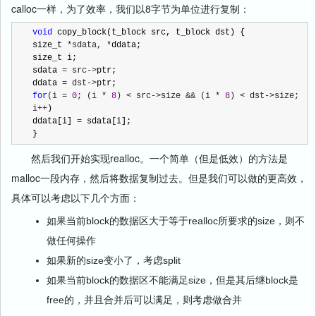
calloc一样，为了效率，我们以8字节为单位进行复制：
void
 copy_block(t_block src, t_block dst) {

size_t 
*sdata, *
ddata;

size_t i;

sdata 
= src->
ptr;

ddata 
= dst->
for
(i = 
0
; (i * 
8
) < src->size && (i * 
8
) < dst->size; 
i++
)

ddata[i] 
=
 sdata[i];

}
然后我们开始实现realloc。一个简单（但是低效）的方法是
malloc一段内存，然后将数据复制过去。但是我们可以做的更高效，
具体可以考虑以下几个方面：
如果当前block的数据区大于等于realloc所要求的size，则不
做任何操作
如果新的size变小了，考虑split
如果当前block的数据区不能满足size，但是其后继block是
free的，并且合并后可以满足，则考虑做合并