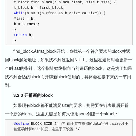
t_block find_block(t_block 
*
last, size_t size) {

t_block b 
=
while
(b && !(b->free && b->size >=
*last =
 b;

b 
= b->
next;

return
 b;

}
find_block从frist_block开始，查找第一个符合要求的block并返
回block起始地址，如果找不到这返回NULL。这里在遍历时会更新一
个叫last的指针，这个指针始终指向当前遍历的block。这是为了如果
找不到合适的block而开辟新block使用的，具体会在接下来的一节用
到。
3.2.3 开辟新的block
如果现有block都不能满足size的要求，则需要在链表最后开辟
一个新的block。这里关键是如何只使用sbrk创建一个struct：
#define
 BLOCK_SIZE 24 /* 由于存在虚拟的data字段，sizeof不
能正确计算meta长度，这里手工设置 */