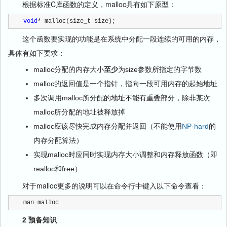
根据标准C库函数的定义，malloc具有如下原型：
void
* malloc(size_t size);
这个函数要实现的功能是在系统中分配一段连续的可用的内存，
具体有如下要求：
malloc分配的内存大小
至少
为size参数所指定的字节数
malloc的返回值是一个指针，指向一段可用内存的起始地址
多次调用malloc所分配的地址不能有重叠部分，除非某次
malloc所分配的地址被释放掉
malloc应该尽快完成内存分配并返回（不能使用
NP-hard
的
内存分配算法）
实现malloc时应同时实现内存大小调整和内存释放函数（即
realloc和free）
对于malloc更多的说明可以在命令行中键入以下命令查看：
man malloc
2 预备知识