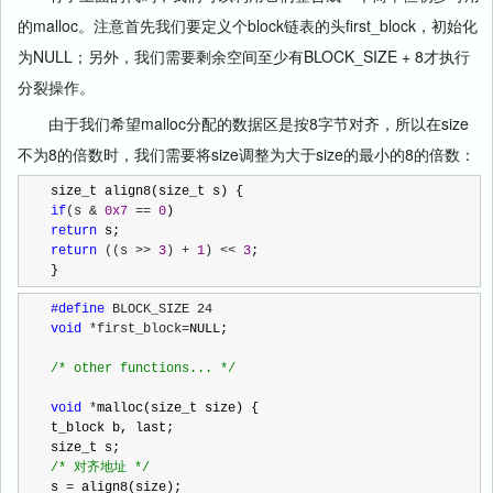
的malloc。注意首先我们要定义个block链表的头first_block，初始化
为NULL；另外，我们需要剩余空间至少有BLOCK_SIZE + 8才执行
分裂操作。
由于我们希望malloc分配的数据区是按8字节对齐，所以在size
不为8的倍数时，我们需要将size调整为大于size的最小的8的倍数：
if
(s & 
0x7
 == 
0
return
return
 ((s >> 
3
) + 
1
) << 
3
;

}
#define
void
 *first_block=
NULL;

/*
 other functions... 
*/
void
 *
malloc(size_t size) {

t_block b, last;

/*
 对齐地址 
*/
s 
=