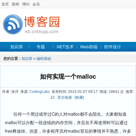
首页
新闻
博问
会员
知识库
专题
.NET技术
Web前端
软件设计
手机开发
软件工程
程序人生
项目管理
数据库
您的位置：
知识库
»
编程基础
最新文章
如何实现一个malloc
作者: 张洋 来源:
CodingLabs
发布时间: 2015-01-07 09:17 阅读: 18641 次 推荐:
22
原文链接
[收藏]
任何一个用过或学过C的人对malloc都不会陌生。大家都知道
malloc可以分配一段连续的内存空间，并且在不再使用时可以通过
free释放掉。但是，许多程序员对malloc背后的事情并不熟悉，许多