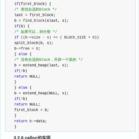
if
/*
 查找合适的block 
*/
last 
=
 first_block;

b 
= find_block(&
if
/*
 如果可以，则分裂 
*/
if
 ((b->size - s) >= ( BLOCK_SIZE + 
8
))

split_block(b, s);

b
->free = 
0
;

} 
else
/*
 没有合适的block，开辟一个新的 
*/
b 
=
if
(!
return
 NULL;

}

} 
else
 {

b 
=
if
(!
return
 NULL;

first_block 
=
 b;

return
 b->
data;

}
3.2.6 calloc的实现