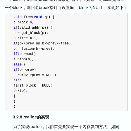
一个block，则回退break指针并设置first_block为NULL。实现如下：
void
 free(
void
 *
p) {

if
(valid_addr(p)) {

b 
=
 get_block(p);

b
->free = 
1
if
(b->prev && b->prev->
free)

b 
= fusion(b->
if
(b->
next)

else
if
(b->
prev)

b
->prev->prev =
else
first_block 
=
 NULL;

brk(b);

}

}

}
3.2.8 realloc的实现
为了实现realloc，我们首先要实现一个内存复制方法。如同