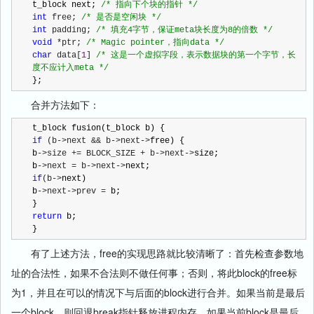
t_block next; 
/*
 指向下个块的指针 
*/
int
 free; 
/*
 是否是空闲块 
*/
int
 padding; 
/*
 填充4字节，保证meta块长度为8的倍数 
*/
void
 *ptr; 
/*
 Magic pointer，指向data 
*/
char
 data[
1
] 
/*
 这是一个虚拟字段，表示数据块的第一个字节，长
度不应计入meta 
*/
};
合并方法如下：
if
 (b->next && b->next->
free) {

b
->size += BLOCK_SIZE + b->next->
size;

b
->next = b->next->
if
(b->
next)

b
->next->prev =
 b;

return
 b;

}
有了上述方法，free的实现思路就比较清晰了：首先检查参数地
址的合法性，如果不合法则不做任何事；否则，将此block的free标
为1，并且在可以的情况下与后面的block进行合并。如果当前是最后
一个block，则回退break指针释放进程内存，如果当前block是最后