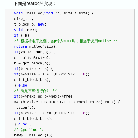
下面是realloc的实现：
void
 *realloc(
void
 *
p, size_t size) {

size_t s;

t_block b, 
new
void
 *
if
 (!
/*
 根据标准库文档，当p传入NULL时，相当于调用malloc 
*/
return
if
(valid_addr(p)) {

s 
=
 align8(size);

b 
=
if
(b->size >=
if
(b->size - s >= (BLOCK_SIZE + 
8
))

split_block(b,s);

} 
else
/*
 看是否可进行合并 
*/
if
(b->next && b->next->
&& (b->size + BLOCK_SIZE + b->next->size) >=
 s) {

if
(b->size - s >= (BLOCK_SIZE + 
8
))

split_block(b, s);

} 
else
/*
 新malloc 
*/
newp 
=