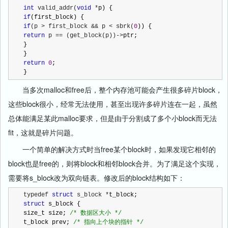
int
 valid_addr(
void
 *
if
if
(p > first_block && p < sbrk(
0
return
 p == (get_block(p))->
ptr;

}

return
0
;

}
当多次malloc和free后，整个内存池可能会产生很多碎片block，
这些block很小，经常无法使用，甚至出现许多碎片连在一起，虽然
总体能满足某此malloc要求，但是由于分割成了多个小block而无法
fit，这就是碎片问题。
一个简单的解决方式时当free某个block时，如果发现它相邻的
block也是free的，则将block和相邻block合并。为了满足这个实现，
需要将s_block改为双向链表。修改后的block结构如下：
typedef 
struct
 s_block *
struct
 s_block {

size_t size; 
/*
 数据区大小 
*/
t_block prev; 
/*
 指向上个块的指针 
*/