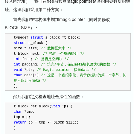
传入的地址），我们在free前检查magic pointer是否指向参数所指地
址。这里我们采用第二种方案：
首先我们在结构体中增加magic pointer（同时要修改
BLOCK_SIZE）：
typedef 
struct
 s_block *
struct
 s_block {

size_t size; 
/*
 数据区大小 
*/
t_block next; 
/*
 指向下个块的指针 
*/
int
 free; 
/*
 是否是空闲块 
*/
int
 padding; 
/*
 填充4字节，保证meta块长度为8的倍数 
*/
void
 *ptr; 
/*
 Magic pointer，指向data 
*/
char
 data[
1
] 
/*
 这是一个虚拟字段，表示数据块的第一个字节，长
度不应计入meta 
*/
};
然后我们定义检查地址合法性的函数：
t_block get_block(
void
 *
char
 *
tmp;

tmp 
=
return
 (p = tmp -=
 BLOCK_SIZE);

}
