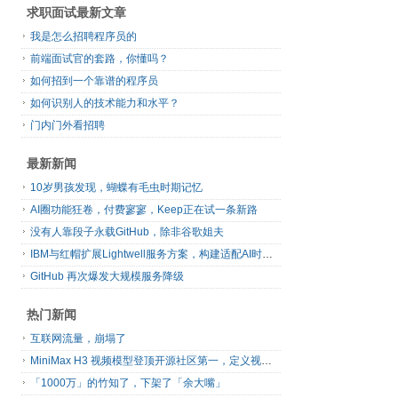
求职面试最新文章
我是怎么招聘程序员的
前端面试官的套路，你懂吗？
如何招到一个靠谱的程序员
如何识别人的技术能力和水平？
门内门外看招聘
最新新闻
10岁男孩发现，蝴蝶有毛虫时期记忆
AI圈功能狂卷，付费寥寥，Keep正在试一条新路
没有人靠段子永载GitHub，除非谷歌姐夫
IBM与红帽扩展Lightwell服务方案，构建适配AI时代开源生态的可信基础设施
GitHub 再次爆发大规模服务降级
热门新闻
互联网流量，崩塌了
MiniMax H3 视频模型登顶开源社区第一，定义视频模型领域“斩杀线”
「1000万」的竹知了，下架了「余大嘴」