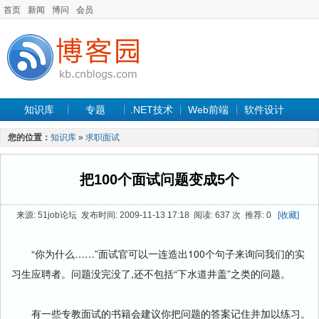
首页
新闻
博问
会员
知识库
专题
.NET技术
Web前端
软件设计
手机开发
软件工程
程序人生
项目管理
数据库
您的位置：
知识库
»
求职面试
最新文章
把100个面试问题变成5个
来源: 51job论坛 发布时间: 2009-11-13 17:18 阅读: 637 次 推荐: 0
[收藏]
“你为什么……”面试官可以一连造出100个句子来询问我们的实
习生应聘者。问题没完没了,还不包括“下水道井盖”之类的问题。
有一些专教面试的书籍会建议你把问题的答案记住并加以练习。