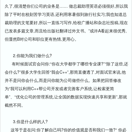
久了,很清楚你们公司的业务是…… 做总裁助理英语必须很好,所以我
除了平时在校刻苦学习英语,还利用寒暑假到旅行社实习;我也知道总
裁助理的文笔要好,所以一直练习写作,给校广播站和杂志社投稿,现在
已发表多篇文章,而且给出版社翻译过外文书。”或许A看起来很优秀,
但显然B对公司和职位更有热情,更用心。
2.你能为我们做什么?
有时候面试官会问你:“你在大学都学了哪些专业课?”“除了这些,还
会什么?”很多大学生回答“我会C++”,那简直傻透了,对面试官来说,他
并不是问你会什么,而是问你能为公司做些什么。如果把回答修改
为“我可以利用C++帮公司开发或者完善客户系统,让检索更简
单”、“优化公司的管理系统,让全国的数据实现快速共享和更新”,那就
截然不同。
3.你是什么样的人?
这等于是在问:你了解自己吗?你的价值观是否和我们一致?“ 你必