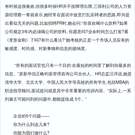
有时候这很奏效,但很多时候HR并不按牌理出牌,三得利公司的人力资
源经理蔡一青就表示,她经常在面试中故意打乱应聘者的思路,即兴提
出看似无关的问题,比如招聘PR时,她会问:“你喜欢喝什么饮料?如果
公司规定3年内必须喝公司的饮料, 你愿意吗?业余时间怎么打发?看
《变形金刚》了吗?有什么看法?”她考核的正是一个市场人员应有的
敏感度、时尚感、对新事物和信息的接纳度。
“所有的面试官也只有一个目的:在最短的时间里了解到你最多的
信息。”原新华信正略钧策管理咨询公司合伙人、HR总监汪洱说,她是
清华大学、北京大学、中国人民大学等高校的所有学生,包括MBA的
职业指导顾问,面试提问就是其中非常重要的培训内容。“实际上,一系
列雇主可能问到的问题中,都能提练成 5个。”
企业的5个问题——
你为什么到这儿来?
你能为我们做什么?