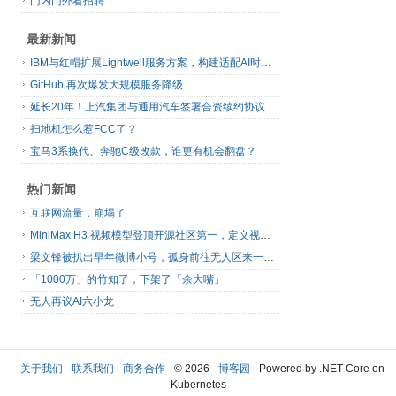
门内门外看招聘
最新新闻
IBM与红帽扩展Lightwell服务方案，构建适配AI时代开源生态的可信基础设施
GitHub 再次爆发大规模服务降级
延长20年！上汽集团与通用汽车签署合资续约协议
扫地机怎么惹FCC了？
宝马3系换代、奔驰C级改款，谁更有机会翻盘？
热门新闻
互联网流量，崩塌了
MiniMax H3 视频模型登顶开源社区第一，定义视频模型领域“斩杀线”
梁文锋被扒出早年微博小号，孤身前往无人区来一场相当 deep 的 seek 旅行
「1000万」的竹知了，下架了「余大嘴」
无人再议AI六小龙
关于我们
联系我们
商务合作
© 2026
博客园
Powered by .NET Core on
Kubernetes