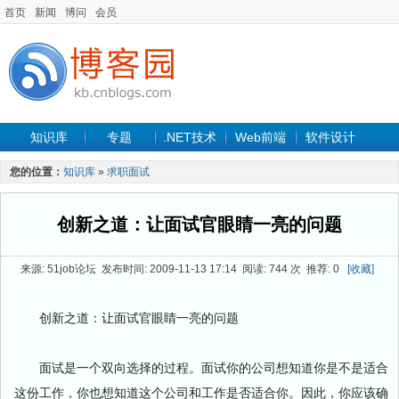
首页
新闻
博问
会员
知识库
专题
.NET技术
Web前端
软件设计
手机开发
软件工程
程序人生
项目管理
数据库
您的位置：
知识库
»
求职面试
最新文章
创新之道：让面试官眼睛一亮的问题
来源: 51job论坛 发布时间: 2009-11-13 17:14 阅读: 744 次 推荐: 0
[收藏]
创新之道：让面试官眼睛一亮的问题
面试是一个双向选择的过程。面试你的公司想知道你是不是适合
这份工作，你也想知道这个公司和工作是否适合你。因此，你应该确