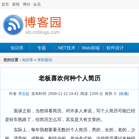
首页
新闻
博问
会员
知识库
专题
.NET技术
Web前端
软件设计
手机开发
软件工程
程序人生
项目管理
数据库
您的位置：
知识库
»
求职面试
最新文章
老板喜欢何种个人简历
作者:
李志起
发布时间: 2009-11-12 19:42 阅读: 1209 次 推荐: 0
[收藏]
面谈之前，当然得看简历。对许多人来说，写个人简历可能已经
是轻车熟路了，但简历怎么写，其实是大有文章的。
实际上，每年我都要看无数封个人简历，男的，女的，老的，少
的，漂亮的，成熟的，刚毕业的，老油条式的。这些简历通过各种招