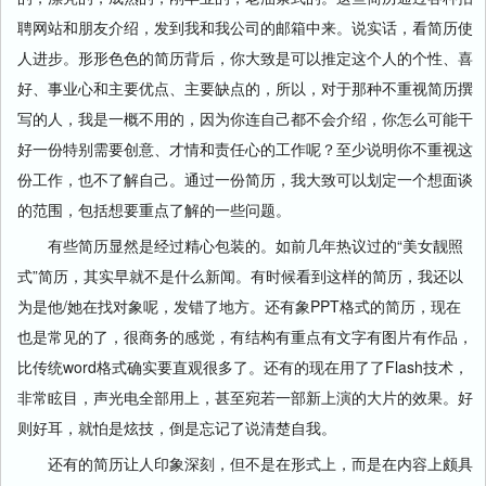
聘网站和朋友介绍，发到我和我公司的邮箱中来。说实话，看简历使
人进步。形形色色的简历背后，你大致是可以推定这个人的个性、喜
好、事业心和主要优点、主要缺点的，所以，对于那种不重视简历撰
写的人，我是一概不用的，因为你连自己都不会介绍，你怎么可能干
好一份特别需要创意、才情和责任心的工作呢？至少说明你不重视这
份工作，也不了解自己。通过一份简历，我大致可以划定一个想面谈
的范围，包括想要重点了解的一些问题。
有些简历显然是经过精心包装的。如前几年热议过的“美女靓照
式”简历，其实早就不是什么新闻。有时候看到这样的简历，我还以
为是他/她在找对象呢，发错了地方。还有象PPT格式的简历，现在
也是常见的了，很商务的感觉，有结构有重点有文字有图片有作品，
比传统word格式确实要直观很多了。还有的现在用了了Flash技术，
非常眩目，声光电全部用上，甚至宛若一部新上演的大片的效果。好
则好耳，就怕是炫技，倒是忘记了说清楚自我。
还有的简历让人印象深刻，但不是在形式上，而是在内容上颇具