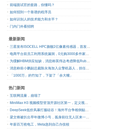
前端面试官的套路，你懂吗？
如何招到一个靠谱的程序员
如何识别人的技术能力和水平？
门内门外看招聘
最新新闻
三星发布ISOCELL HPC旗舰2亿像素传感器，首发16-bit RAW输出
电商平台前员工利用系统漏洞，0元购3000多件家电！
为缓解HBM供应短缺，消息称英伟达考虑降低Rubin Ultra GPU配置
消息称前小鹏副总裁陈永海加入众擎机器人，担任运营总裁
「1000万」的竹知了，下架了「余大嘴」
热门新闻
互联网流量，崩塌了
MiniMax H3 视频模型登顶开源社区第一，定义视频模型领域“斩杀线”
DeepSeek低价风暴打服硅谷！海外平台争相倒贴V4 Flash
梁文锋被扒出早年微博小号，孤身前往无人区来一场相当 deep 的 seek 旅行
年薪百万抢电工，Meta急到自己办技校