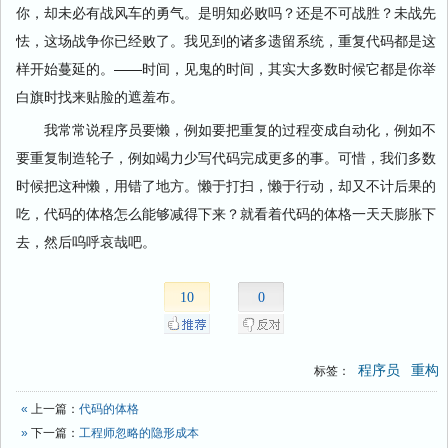
你，却未必有战风车的勇气。是明知必败吗？还是不可战胜？未战先
怯，这场战争你已经败了。我见到的诸多遗留系统，重复代码都是这
样开始蔓延的。——时间，见鬼的时间，其实大多数时候它都是你举
白旗时找来贴脸的遮羞布。
我常常说程序员要懒，例如要把重复的过程变成自动化，例如不
要重复制造轮子，例如竭力少写代码完成更多的事。可惜，我们多数
时候把这种懒，用错了地方。懒于打扫，懒于行动，却又不计后果的
吃，代码的体格怎么能够减得下来？就看着代码的体格一天天膨胀下
去，然后呜呼哀哉吧。
10
0
程序员
重构
标签：
«
上一篇：
代码的体格
»
下一篇：
工程师忽略的隐形成本