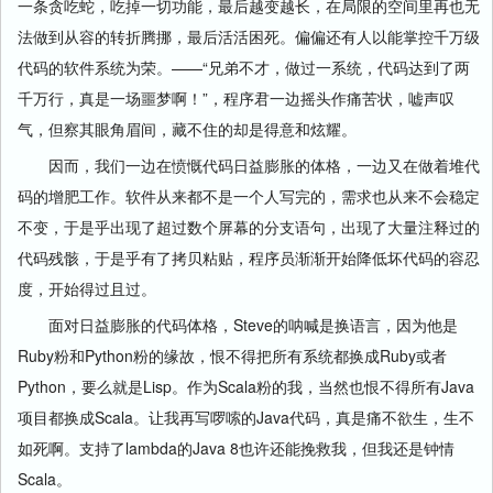
一条贪吃蛇，吃掉一切功能，最后越变越长，在局限的空间里再也无
法做到从容的转折腾挪，最后活活困死。偏偏还有人以能掌控千万级
代码的软件系统为荣。——“兄弟不才，做过一系统，代码达到了两
千万行，真是一场噩梦啊！”，程序君一边摇头作痛苦状，嘘声叹
气，但察其眼角眉间，藏不住的却是得意和炫耀。
因而，我们一边在愤慨代码日益膨胀的体格，一边又在做着堆代
码的增肥工作。软件从来都不是一个人写完的，需求也从来不会稳定
不变，于是乎出现了超过数个屏幕的分支语句，出现了大量注释过的
代码残骸，于是乎有了拷贝粘贴，程序员渐渐开始降低坏代码的容忍
度，开始得过且过。
面对日益膨胀的代码体格，Steve的呐喊是换语言，因为他是
Ruby粉和Python粉的缘故，恨不得把所有系统都换成Ruby或者
Python，要么就是Lisp。作为Scala粉的我，当然也恨不得所有Java
项目都换成Scala。让我再写啰嗦的Java代码，真是痛不欲生，生不
如死啊。支持了lambda的Java 8也许还能挽救我，但我还是钟情
Scala。