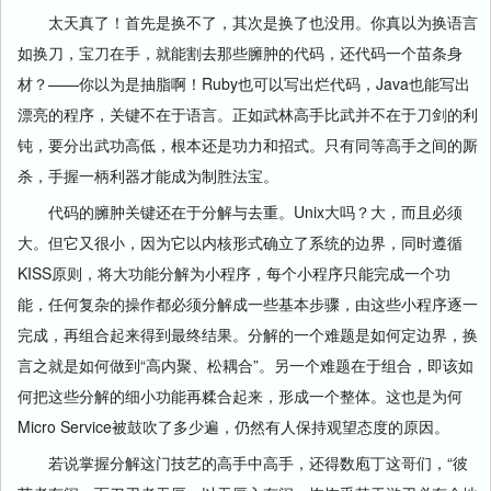
太天真了！首先是换不了，其次是换了也没用。你真以为换语言
如换刀，宝刀在手，就能割去那些臃肿的代码，还代码一个苗条身
材？——你以为是抽脂啊！Ruby也可以写出烂代码，Java也能写出
漂亮的程序，关键不在于语言。正如武林高手比武并不在于刀剑的利
钝，要分出武功高低，根本还是功力和招式。只有同等高手之间的厮
杀，手握一柄利器才能成为制胜法宝。
代码的臃肿关键还在于分解与去重。Unix大吗？大，而且必须
大。但它又很小，因为它以内核形式确立了系统的边界，同时遵循
KISS原则，将大功能分解为小程序，每个小程序只能完成一个功
能，任何复杂的操作都必须分解成一些基本步骤，由这些小程序逐一
完成，再组合起来得到最终结果。分解的一个难题是如何定边界，换
言之就是如何做到“高内聚、松耦合”。另一个难题在于组合，即该如
何把这些分解的细小功能再糅合起来，形成一个整体。这也是为何
Micro Service被鼓吹了多少遍，仍然有人保持观望态度的原因。
若说掌握分解这门技艺的高手中高手，还得数庖丁这哥们，“彼