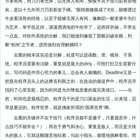
节者有闲，而刀刃者无厚，以无厚入有闲，恢恢乎其于游刃必有余地
矣，是以十九年而刀刃若新发于硎。”眼睛都修炼成了X光，能够透过
牛皮看清骨肉经络，以至于能够无厚入有闲，像舞蹈一般变屠牛为行
为艺术，举手投足间，潇潇洒洒地把牛给宰了，还挥挥衣袖，不带走
一点血。对软件系统的分解，我们能做到像庖丁那般识破依赖，判
断“有闲”之节者，进而做到合理解耦吗？
去重的根本其实还是分解，粒度可以是函数、类、模块、子系
统。程序员需要有洁癖，重复就是最大的dirty，可惜打扫卫生需要付
出。写代码是件劳心劳力的事儿，总会有人偷懒的。Deadline又是一
把悬在程序员头上的达摩克利斯之剑，在急迫的催促声中，程序员寻
找到了心里安慰，因为时间是允许降低质量的最完美借口。——当
然，时间也是最残忍的。程序员干的是刀口舔血的生活，出来混，迟
早是要还的。程序世界，就是佛家所谓的“因果世界”啊。
去重的关键并不在于技巧（程序员都不是傻子，只要愿意学，什
么技巧不能学会？），而在于勇气和决心。重复是敌人，而且是大块
头的敌人，它就这般随意地站着，勾起小指头，傲慢地挑衅着你。而