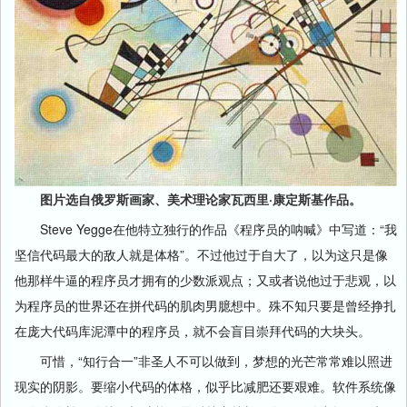
图片选自俄罗斯画家、美术理论家瓦西里·康定斯基作品。
Steve Yegge在他特立独行的作品《程序员的呐喊》中写道：“我
坚信代码最大的敌人就是体格”。不过他过于自大了，以为这只是像
他那样牛逼的程序员才拥有的少数派观点；又或者说他过于悲观，以
为程序员的世界还在拼代码的肌肉男臆想中。殊不知只要是曾经挣扎
在庞大代码库泥潭中的程序员，就不会盲目崇拜代码的大块头。
可惜，“知行合一”非圣人不可以做到，梦想的光芒常常难以照进
现实的阴影。要缩小代码的体格，似乎比减肥还要艰难。软件系统像