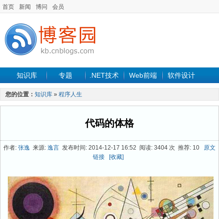
首页
新闻
博问
会员
知识库
专题
.NET技术
Web前端
软件设计
手机开发
软件工程
程序人生
项目管理
数据库
您的位置：
知识库
»
程序人生
最新文章
代码的体格
作者:
张逸
来源:
逸言
发布时间: 2014-12-17 16:52 阅读: 3404 次 推荐: 10
原文
链接
[收藏]