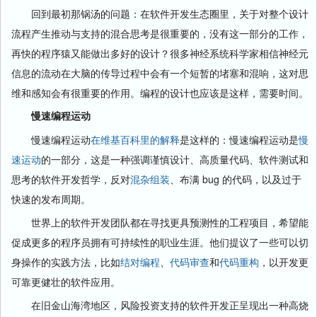
回到最初那锅汤的问题：在软件开发生态圈里，关于对整个设计
流程产生推动与支持的混合思考是很重要的，没有这一部分的工作，
再快的程序猿又能做出多好的设计？很多神经系统科学家相信神经元
信息的流动在大脑的传导过程中会有一个短暂的堵塞和混响，这对思
维和感知会有很重要的作用。编程的设计也应该是这样，需要时间。
慢速编程运动
慢速编程运动
在维基百科里的解释
是这样的：慢速编程运动是
慢
速运动
的一部分，这是一种强调谨慎设计、高质量代码、软件测试和
思考的软件开发哲学，反对
混杂组装
、布满 bug 的代码，以及过于
快速的发布周期。
世界上的软件开发团队都在寻找更具预测性的工程项目，希望能
促成更多的程序员拥有可持续性的职业生涯。他们提议了一些可以切
身操作的实践方法，比如
结对编程
、
代码审查
和
代码重构
，以开发更
可靠更健壮的软件应用。
在旧金山海湾地区，风险投资支持的软件开发正呈现出一种高烧