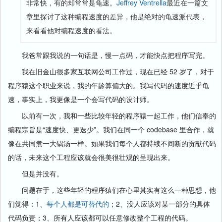
非常快，有的却常常是龟速。
Jeffrey Ventrella
最近在一篇文
章里探讨了这种编程速度的差异，他是绝对的龟速派代表，
来看看他对编程速度的看法。
我爸常跟我说的一句话是，慢一点码，才能快点把程序写完。
我在旧金山很多家互联网公司工作过，现在已经 52 岁了，对于
程序猿这个职业来说，我的年龄算偏大的。我写代码的速度近乎龟
速，事实上，我更像是一个会写代码的设计师。
以前有一次，我和一些比较年轻的程序猿一起工作，他们信奉的
编程宗旨是“速度快、更迭少”。我们在同一个 codebase 里合作，就
像在共同煮一大锅汤一样。如果我们每个人都持续不间断的贡献代码
的话，未来这个工程应该就会很美很壮观的呈现出来。
但是并没有。
问题在于，这些年轻的程序猿们在心里其实有这么一种思想，他
们觉得：1、
每个人都是可替代的
；2、没人应该对某一部分的具体
代码负责；3、所有人应该都可以任意修改整个工程的代码。