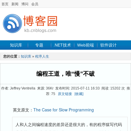
首页
新闻
博问
会员
知识库
专题
.NET技术
Web前端
软件设计
手机开发
软件工程
程序人生
项目管理
数据库
您的位置：
知识库
»
程序人生
最新文章
编程王道，唯“慢”不破
作者: Jeffrey Ventrella 来源: 36Kr 发布时间: 2015-07-11 16:33 阅读: 15202 次 推
荐: 75
原文链接
[收藏]
英文原文：
The Case for Slow Programming
人和人之间编程速度的差异还是很大的，有的程序猿写代码