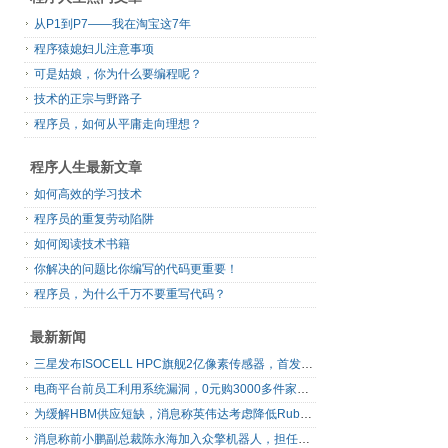
从P1到P7——我在淘宝这7年
程序猿媳妇儿注意事项
可是姑娘，你为什么要编程呢？
技术的正宗与野路子
程序员，如何从平庸走向理想？
程序人生最新文章
如何高效的学习技术
程序员的重复劳动陷阱
如何阅读技术书籍
你解决的问题比你编写的代码更重要！
程序员，为什么千万不要重写代码？
最新新闻
三星发布ISOCELL HPC旗舰2亿像素传感器，首发16-bit RAW输出
电商平台前员工利用系统漏洞，0元购3000多件家电！
为缓解HBM供应短缺，消息称英伟达考虑降低Rubin Ultra GPU配置
消息称前小鹏副总裁陈永海加入众擎机器人，担任运营总裁