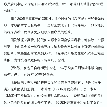
序员看的杂志？你包子自诩“不按常理出牌”，难道别人就非得按常理
出牌了？
我在2005年底离开的CSDN，那个时候的《程序员》已经开始转
型，转型的首要目标就是——虽然杂志名字叫《程序员》，但不能只
给程序员看，而且要更少地顾及程序员的感受。
顾及谁呢？高管。随便你去哪个公司会议室看看，都会放一个报
刊架，上面总会放一些杂志充样，这些杂志不是封面上有该公司老总
的照片，就是里面有老总的大作。《程序员》是要在这个架子上站住
脚的。为什么这么定位呢？能挣钱，能活。
所以说，你包子自称“玩过”杂志，“从手绘美工到编辑排版”如何
如何。但是，你没有“经营”过杂志。
话说回来，有没有给程序员做的杂志呢？曾经有，也是《程序
员》原班团队打造的。一本叫做《CSDN开发高手》，另一本叫
《MSDN开发精选》。你没有提到这两本杂志，说明你对《程序员》
这本杂志以及他的团队并不了解。《CSDN开发高手》做到了贴近社