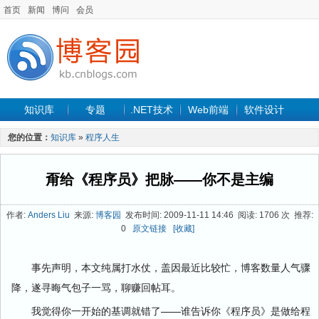
首页
新闻
博问
会员
知识库
专题
.NET技术
Web前端
软件设计
手机开发
软件工程
程序人生
项目管理
数据库
您的位置：
知识库
»
程序人生
最新文章
甭给《程序员》把脉——你不是主编
作者:
Anders Liu
来源:
博客园
发布时间: 2009-11-11 14:46 阅读: 1706 次 推荐:
0
原文链接
[收藏]
事先声明，本文纯属打水仗，盖因最近比较忙，博客数量人气骤
降，遂寻晦气包子一骂，聊赚回帖耳。
我觉得你一开始的基调就错了——谁告诉你《程序员》是做给程