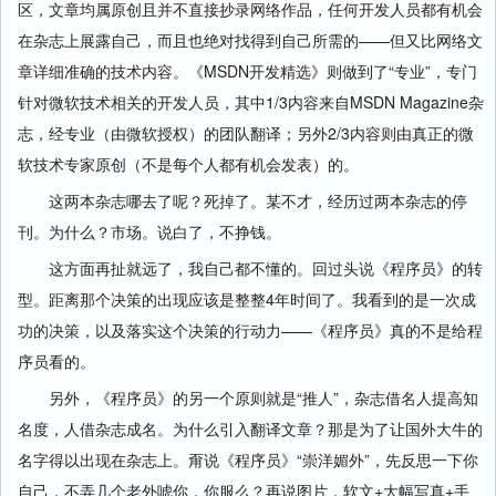
区，文章均属原创且并不直接抄录网络作品，任何开发人员都有机会
在杂志上展露自己，而且也绝对找得到自己所需的——但又比网络文
章详细准确的技术内容。《MSDN开发精选》则做到了“专业”，专门
针对微软技术相关的开发人员，其中1/3内容来自MSDN Magazine杂
志，经专业（由微软授权）的团队翻译；另外2/3内容则由真正的微
软技术专家原创（不是每个人都有机会发表）的。
这两本杂志哪去了呢？死掉了。某不才，经历过两本杂志的停
刊。为什么？市场。说白了，不挣钱。
这方面再扯就远了，我自己都不懂的。回过头说《程序员》的转
型。距离那个决策的出现应该是整整4年时间了。我看到的是一次成
功的决策，以及落实这个决策的行动力——《程序员》真的不是给程
序员看的。
另外，《程序员》的另一个原则就是“推人”，杂志借名人提高知
名度，人借杂志成名。为什么引入翻译文章？那是为了让国外大牛的
名字得以出现在杂志上。甭说《程序员》“崇洋媚外”，先反思一下你
自己，不弄几个老外唬你，你服么？再说图片，软文+大幅写真+手