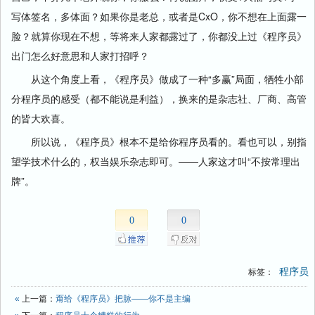
写体签名，多体面？如果你是老总，或者是CxO，你不想在上面露一
脸？就算你现在不想，等将来人家都露过了，你都没上过《程序员》
出门怎么好意思和人家打招呼？
从这个角度上看，《程序员》做成了一种“多赢”局面，牺牲小部
分程序员的感受（都不能说是利益），换来的是杂志社、厂商、高管
的皆大欢喜。
所以说，《程序员》根本不是给你程序员看的。看也可以，别指
望学技术什么的，权当娱乐杂志即可。——人家这才叫“不按常理出
牌”。
0
0
程序员
标签：
«
上一篇：
甭给《程序员》把脉——你不是主编