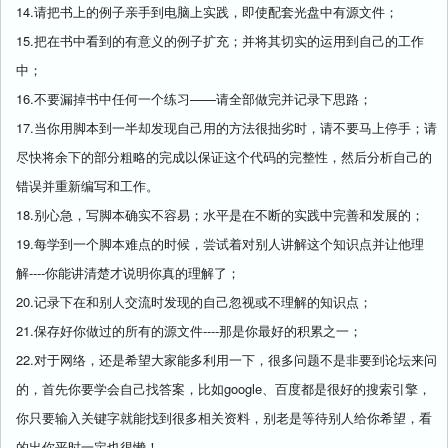
14.请把书上的例子亲手到电脑上实践，即使配套光盘中有源文件；
15.把在书中看到的有意义的例子扩充；并将其切实的运用到自己的工作
中；
16.不要漏掉书中任何一个练习——请全部做完并记录下思路；
17.当你用脚本到一半却发现自己用的方法很拙劣时，请不要马上停手；请
尽快将余下的部分粗略的完成以保证这个代码的完整性，然后分析自己的
错误并重新编写和工作。
18.别心急，写脚本确实不容易；水平是在不断的实践中完善和发展的；
19.每学到一个脚本难点的时候，尝试着对别人讲解这个知识点并让他理
解----你能讲清楚才说明你真的理解了；
20.记录下在和别人交流时发现的自己忽视或不理解的知识点；
21.保存好你做过的所有的源文件----那是你最好的积累之一；
22.对于网络，还是希望大家能多利用一下，很多问题不是非要到论坛来问
的，首先你要学会自己找答案，比如google、百度都是很好的搜索引擎，
你只要输入关键字就能找到很多相关资料，别老是等待别人给你希望，看
的出你平时一定也很懒！