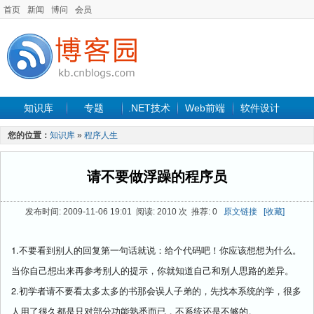
首页
新闻
博问
会员
知识库
专题
.NET技术
Web前端
软件设计
手机开发
软件工程
程序人生
项目管理
数据库
您的位置：
知识库
»
程序人生
最新文章
请不要做浮躁的程序员
发布时间: 2009-11-06 19:01 阅读: 2010 次 推荐: 0
原文链接
[收藏]
1.不要看到别人的回复第一句话就说：给个代码吧！你应该想想为什么。
当你自己想出来再参考别人的提示，你就知道自己和别人思路的差异。
2.初学者请不要看太多太多的书那会误人子弟的，先找本系统的学，很多
人用了很久都是只对部分功能熟悉而已，不系统还是不够的。