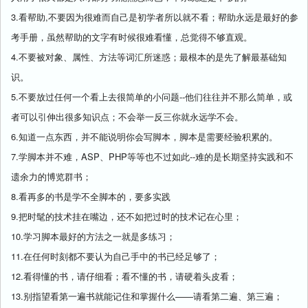
3.看帮助,不要因为很难而自己是初学者所以就不看；帮助永远是最好的参
考手册，虽然帮助的文字有时候很难看懂，总觉得不够直观。
4.不要被对象、属性、方法等词汇所迷惑；最根本的是先了解最基础知
识。
5.不要放过任何一个看上去很简单的小问题--他们往往并不那么简单，或
者可以引伸出很多知识点；不会举一反三你就永远学不会。
6.知道一点东西，并不能说明你会写脚本，脚本是需要经验积累的。
7.学脚本并不难，ASP、PHP等等也不过如此--难的是长期坚持实践和不
遗余力的博览群书；
8.看再多的书是学不全脚本的，要多实践
9.把时髦的技术挂在嘴边，还不如把过时的技术记在心里；
10.学习脚本最好的方法之一就是多练习；
11.在任何时刻都不要认为自己手中的书已经足够了；
12.看得懂的书，请仔细看；看不懂的书，请硬着头皮看；
13.别指望看第一遍书就能记住和掌握什么——请看第二遍、第三遍；