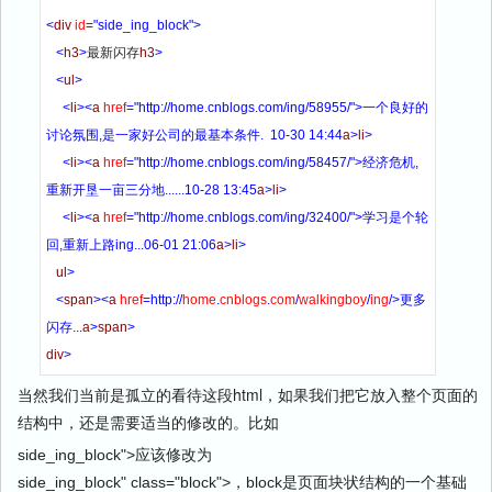
<
div
id
=
"side_ing_block"
>
<
h3
>
最新闪存
h3
>
<
ul
>
<
li
>
<
a
href
=
"http://home.cnblogs.com/ing/58955/"
>
一个良好的
讨论氛围,是一家好公司的最基本条件.  10-30 14:44
a
>
li
>
<
li
>
<
a
href
=
"http://home.cnblogs.com/ing/58457/"
>
经济危机,
重新开垦一亩三分地......10-28 13:45
a
>
li
>
<
li
>
<
a
href
=
"http://home.cnblogs.com/ing/32400/"
>
学习是个轮
回,重新上路ing...06-01 21:06
a
>
li
>
ul
>
<
span
>
<
a
href
=
http:
//
home
.
cnblogs
.
com
/
walkingboy
/
ing
/>
更多
闪存...
a
>
span
>
div
>
当然我们当前是孤立的看待这段html，如果我们把它放入整个页面的
结构中，还是需要适当的修改的。比如
side_ing_block">应该修改为
side_ing_block" class="block">，block是页面块状结构的一个基础