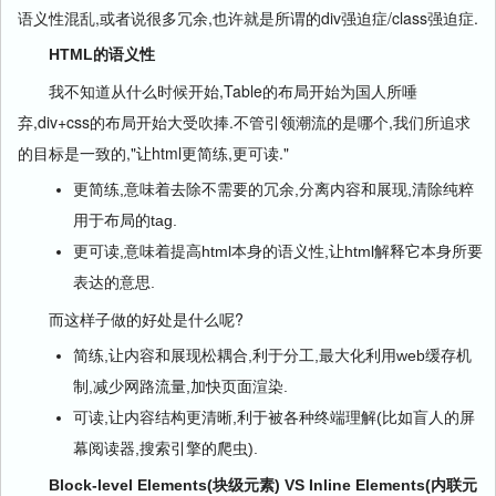
语义性混乱,或者说很多冗余,也许就是所谓的div强迫症/class强迫症.
HTML的语义性
我不知道从什么时候开始,Table的布局开始为国人所唾
弃,div+css的布局开始大受吹捧.不管引领潮流的是哪个,我们所追求
的目标是一致的,"让html更简练,更可读."
更简练,意味着去除不需要的冗余,分离内容和展现,清除纯粹
用于布局的tag.
更可读,意味着提高html本身的语义性,让html解释它本身所要
表达的意思.
而这样子做的好处是什么呢?
简练,让内容和展现松耦合,利于分工,最大化利用web缓存机
制,减少网路流量,加快页面渲染.
可读,让内容结构更清晰,利于被各种终端理解(比如盲人的屏
幕阅读器,搜索引擎的爬虫).
Block-level Elements(块级元素) VS Inline Elements(内联元