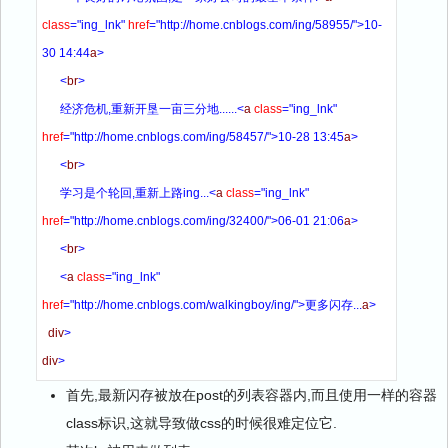
class
=
"ing_lnk"
href
=
"http://home.cnblogs.com/ing/58955/"
>
10-
30 14:44
a
>
<
br
>
      经济危机,重新开垦一亩三分地......
<
a
class
=
"ing_lnk"
href
=
"http://home.cnblogs.com/ing/58457/"
>
10-28 13:45
a
>
<
br
>
      学习是个轮回,重新上路ing...
<
a
class
=
"ing_lnk"
href
=
"http://home.cnblogs.com/ing/32400/"
>
06-01 21:06
a
>
<
br
>
<
a
class
=
"ing_lnk"
href
=
"http://home.cnblogs.com/walkingboy/ing/
"
>
更多闪存...
a
>
div
>
div
>
首先,最新闪存被放在post的列表容器内,而且使用一样的容器
class标识,这就导致做css的时候很难定位它.