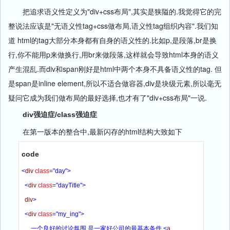
把追求语义性定义为"div+css布局",其实是狭隘的.我觉得它的完
整说法应该是"无语义性tag+css做布局,语义性tag组织内容".我们知
道 html的tag大部分本身都有自身的语义性的.比如p,是段落,br是换
行,你不能用p来做换行,用br来做段落,这样就会导致html本身的语义
产生混乱.而div和span刚好是html中两个本身不具备语义性的tag. 但
是span是inline element,所以不适合做容器,div是块级元素,所以毫无
疑问它成为我们做布局的最好选择,也才有了"div+css布局"一说.
div强迫症/class强迫症
在第一版本的整合中,最新闪存的html结构大致如下
code
<
div
class
=
"day"
>
<
div
class
=
"dayTitle"
>
div
>
<
div
class
=
"my_ing"
>
      一个良好的讨论氛围,是一家好公司的最基本条件.
<
a