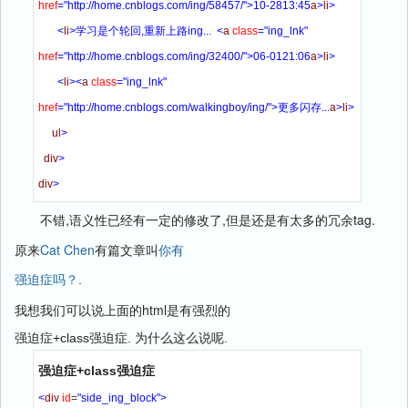
href
=
"http://home.cnblogs.com/ing/58457/"
>
10-2813:45
a
>
li
>
<
li
>
学习是个轮回,重新上路ing...  
<
a
class
=
"ing_lnk"
href
=
"http://home.cnblogs.com/ing/32400/"
>
06-0121:06
a
>
li
>
<
li
>
<
a
class
=
"ing_lnk"
href
=
"http://home.cnblogs.com/walkingboy/ing/
"
>
更多闪存...
a
>
li
>
ul
>
div
>
div
>
不错,语义性已经有一定的修改了,但是还是有太多的冗余tag.
原来
Cat Chen
有篇文章叫
你有
强迫症吗？
.
我想我们可以说上面的html是有强烈的
强迫症+class强迫症. 为什么这么说呢.
强迫症+class强迫症
<
div
id
=
"side_ing_block"
>