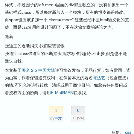
样式，不过园子的left menu里面的div都是独立的，没有抽象出一个
基础样式class，所以每次新加入一个模块，所有的博皮都得修改。
而span也应该多加一个 class="more".这些已经不是html语义化的范
畴，而是css复用的设计问题了，不在这篇文章的谈论之内。
随着
强迫症的逐渐消失,我们应该警惕
强迫症,class强迫症的不断抬头,追求标准我们永不止步,但是也不能
迷失自我.
本文基于
署名 2.5 中国大陆
许可协议发布，正品行货，如有雷同，皆
为山寨，作者保留追究权利，在保留本文的署名
陈达艺
（包含链接）
的情况下,允许进行转载，演绎或用于商业目的。如您有任何疑问或
者授权方面的协商，请用
E-Mail
/
MSN
联系我。
1
0
css
标签：