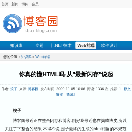
首页
新闻
博问
会员
知识库
专题
.NET技术
Web前端
软件设计
手机开发
软件工程
程序人生
项目管理
数据库
您的位置：
知识库
»
Web前端
最新文章
你真的懂HTML吗-从"最新闪存"说起
作者:
浪子
来源:
博客园
发布时间: 2009-11-05 10:06 阅读: 1336 次 推荐: 1
原文
链接
[收藏]
楔子
博客园最近正在整合闪存和博客.刚好我最近也在捣腾博皮,所以
关注了下整合的结果.不得不说,园子最终的生成的html相当的不规范,