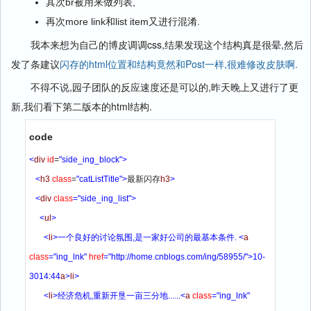
其次br被用来做列表,
再次more link和list item又进行混淆.
我本来想为自己的博皮调调css,结果发现这个结构真是很晕,然后
发了条建议
闪存的html位置和结构竟然和Post一样,很难修改皮肤啊.
不得不说,园子团队的反应速度还是可以的,昨天晚上又进行了更
新,我们看下第二版本的html结构.
code
<
div
id
=
"side_ing_block"
>
<
h3
class
=
"catListTitle"
>
最新闪存
h3
>
<
div
class
=
"side_ing_list"
>
<
ul
>
<
li
>
一个良好的讨论氛围,是一家好公司的最基本条件. 
<
a
class
=
"ing_lnk"
href
=
"http://home.cnblogs.com/ing/58955/"
>
10-
3014:44
a
>
li
>
<
li
>
经济危机,重新开垦一亩三分地......
<
a
class
=
"ing_lnk"