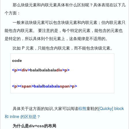
那么块级元素和内联元素具体有什么区别呢？具体表现在以下几
个方面：
一般来说块级元素可以包含块级元素和内联元素；但内联元素只
能包含内联元素。 要注意的是，每个特定的元素，能包含的元素也
是特定的，所以具体到个别元素上，这条规律是不适用的。
比如 P 元素，只能包含内联元素，而不能包含块级元素。
code
<
p
>
<
div
>
balalbalabala
div
>
p
>
<
p
>
<
span
>
balalbalabala
span
>
p
>
具体关于这方面的知识,大家可以阅读
棕熊
童鞋的
[Quicky] block
和 inline 的区别是？
为什么是div+css的布局