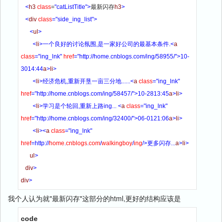
<
h3
class
=
"catListTitle"
>
最新闪存
h3
>
<
div
class
=
"side_ing_list"
>
<
ul
>
<
li
>
一个良好的讨论氛围,是一家好公司的最基本条件.
<
a
class
=
"ing_lnk"
href
=
"http://home.cnblogs.com/ing/58955/"
>
10-
3014:44
a
>
li
>
<
li
>
经济危机,重新开垦一亩三分地......
<
a
class
=
"ing_lnk"
href
=
"http://home.cnblogs.com/ing/58457/"
>
10-2813:45
a
>
li
>
<
li
>
学习是个轮回,重新上路ing... 
<
a
class
=
"ing_lnk"
href
=
"http://home.cnblogs.com/ing/32400/"
>
06-0121:06
a
>
li
>
<
li
>
<
a
class
=
"ing_lnk"
href
=
http:
//
home
.
cnblogs
.
com
/
walkingboy
/
ing
/>更多闪存...
a
>
li
>
ul
>
div
>
div
>
我个人认为就"最新闪存"这部分的html,更好的结构应该是
code