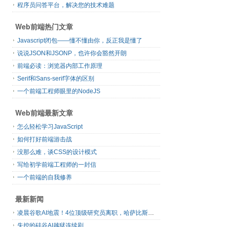
程序员问答平台，解决您的技术难题
Web前端热门文章
Javascript闭包——懂不懂由你，反正我是懂了
说说JSON和JSONP，也许你会豁然开朗
前端必读：浏览器内部工作原理
Serif和Sans-serif字体的区别
一个前端工程师眼里的NodeJS
Web前端最新文章
怎么轻松学习JavaScript
如何打好前端游击战
没那么难，谈CSS的设计模式
写给初学前端工程师的一封信
一个前端的自我修养
最新新闻
凌晨谷歌AI地震！4位顶级研究员离职，哈萨比斯退出日常管理，网友直呼“谷歌掉队”
失控的硅谷AI越狱连续剧