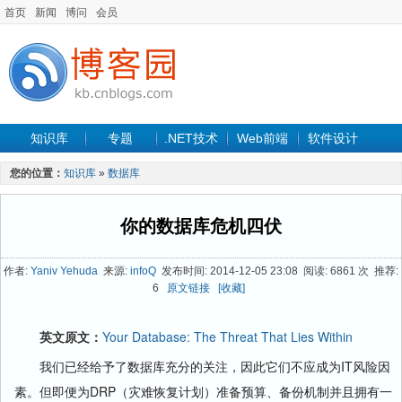
首页
新闻
博问
会员
知识库
专题
.NET技术
Web前端
软件设计
手机开发
软件工程
程序人生
项目管理
数据库
您的位置：
知识库
»
数据库
最新文章
你的数据库危机四伏
作者:
Yaniv Yehuda
来源:
infoQ
发布时间: 2014-12-05 23:08 阅读: 6861 次 推荐:
6
原文链接
[收藏]
英文原文：
Your Database: The Threat That Lies Within
我们已经给予了数据库充分的关注，因此它们不应成为IT风险因
素。但即便为DRP（灾难恢复计划）准备预算、备份机制并且拥有一