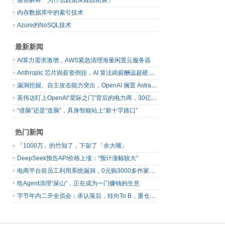
通俗解释「为什么数据库难以拓展」
内存数据库中的索引技术
Azure的NoSQL技术
最新新闻
AI算力需求激增，AWS紧急清理海量闲置云服务器
Anthropic 芯片岗薪资倒挂，AI 算法岗薪酬远超硬件工程师
漏洞挖掘、自主攻击能力突出，OpenAI 搁置 Astra 模型发布
英伟达盯上OpenAI“星际之门”背后的电力商，30亿美元直接入股
“借脑”还是“造脑”，具身智能站上“新十字路口”
热门新闻
「1000万」的竹知了，下架了「余大嘴」
DeepSeek预告API价格上涨：“预计涨幅较大”
电商平台前员工利用系统漏洞，0元购3000多件家电！
给Agent清理“屎山”，正在成为一门赚钱的生意
字节年内二开全员会：承认落后，转向To B，重仓年轻人