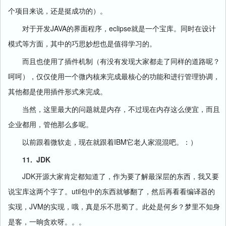
个项目来说，还是挺成功的）。
JAVA
eclipse
对于开发
的界面程序，
就是一个宝库。同时在设计
模式等方面，其中的巧思妙想也是值得学习的。
而且也使用了插件机制（有没有发现大家都走了同样的道路呢？
呵呵），仅仅使用一个微内核来完成最核心的功能和进行管理协调，
其他都是使用插件形式来完成。
当然，这里最大的问题就是内存，不过现在内存这么便宜，而且
企业都用，管他那么多呢。
IBM
以前跟着微软走，现在就跟着
它老人家混混吧。：）
11.
JDK
JDK
开源大家肯定都知道了，作为要了解最深层的东西，我又要
util
说宝库这两个字了。
包中的东西就够翻了，然后再看看编译器的
JVM
实现，
的实现，哦，真是乐不思蜀了。此处是何乡？梦里不知身
是客，一晌贪欢呀。。。