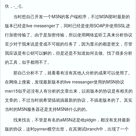
-_-||
伙，
。
MSN
MSN
当时想自己开发一个
的客户端程序，不过
那时最新的
live messenger
SOAP
SSL
版本已经是
了，同时已经是使用
并使用
进
行加密传输了。由于是加密传输，所以使用网络监听工具来分析协议
至少对于我来说是变成不可能的任务了，因为显示的都是密文，尽管
我应该是有公钥可以解的，但是还是不知道如何去做。找了很多分析
的工具，似乎都用不了。
那自己分析不了，就看看有没有其他人分析的成果可以使用了。
live messanger
MSN
在网络上搜索，发现最新版本的
使用的
协议
msn15
似乎还没有人有分析的文章出来，以前版本的协议是有相关的
文章的，不过当时就希望搞就搞最新的协议，不搞老版本的了。其实
MSN
MSN8
当时的
服务器还是支持
什么的的。
aMSN
pidgin
找来找去，不管是有名的
还是啥
，都没有支持最新
pymsn
branch
版的协议，这时
横空出世，在其测试
中，出现了一个