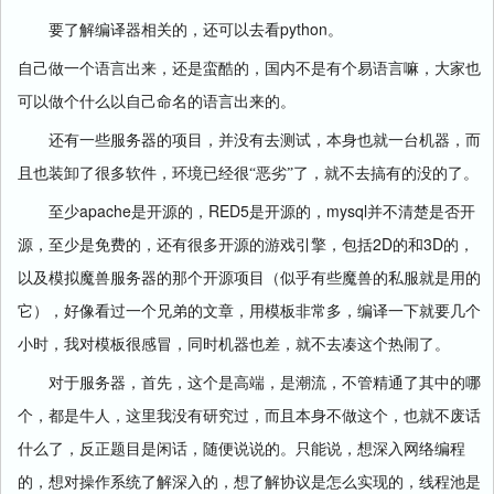
python
要了解编译器相关的，还可以去看
。
自己做一个语言出来，还是蛮酷的，国内不是有个易语言嘛，大家也
可以做个什么以自己命名的语言出来的。
还有一些服务器的项目，并没有去测试，本身也就一台机器，而
且也装卸了很多软件，环境已经很“恶劣”了，就不去搞有的没的了。
apache
RED5
mysql
至少
是开源的，
是开源的，
并不清楚是否开
2D
3D
源，至少是免费的，还有很多开源的游戏引擎，包括
的和
的，
以及模拟魔兽服务器的那个开源项目（似乎有些魔兽的私服就是用的
它），好像看过一个兄弟的文章，用模板非常多，编译一下就要几个
小时，我对模板很感冒，同时机器也差，就不去凑这个热闹了。
对于服务器，首先，这个是高端，是潮流，不管精通了其中的哪
个，都是牛人，这里我没有研究过，而且本身不做这个，也就不废话
什么了，反正题目是闲话，随便说说的。只能说，想深入网络编程
的，想对操作系统了解深入的，想了解协议是怎么实现的，线程池是