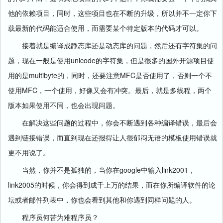
他的依赖项目，同时，这些项目也在不断的升级，所以并不一定你下
载最新的代码能适合使用，而需要某个特定版本的代码才可以。
接着就是编译成静态库还是动态库的问题，然后还有字符集的问
unicode
题，现在一般是使用
的字符集，但是很多的国外开源项目使
multibyte
MFC
用的是
的，同时，还要注意
是否使用了，否则一个不
MFC
使用
，一个使用，好像又会有冲突。最后，就是多线程，两个
版本如果使用不同，也会出现问题。
在解决这些问题的过程中，你会不断遇到各种编译错误，最后会
遇到链接错误，而直到现在还报得让人很郁闷无语的模板使用错误就
更不用说了。
google
link2001
当然，你并不是孤独的，当你在
中输入
，
link2005
的时候，你会得到成千上万的结果，而在你所编译软件的论
坛或者邮件列表中，你也会看到其他和你遇到同样问题的人。
程序员何苦为难程序员？