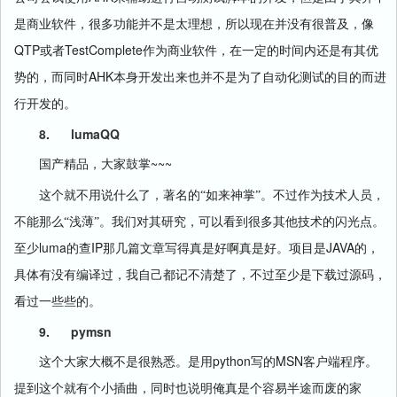
是商业软件，很多功能并不是太理想，所以现在并没有很普及，像
QTP
TestComplete
或者
作为商业软件，在一定的时间内还是有其优
AHK
势的，而同时
本身开发出来也并不是为了自动化测试的目的而进
行开发的。
8.
lumaQQ
~~~
国产精品，大家鼓掌
这个就不用说什么了，著名的“如来神掌”。不过作为技术人员，
不能那么“浅薄”。我们对其研究，可以看到很多其他技术的闪光点。
luma
IP
JAVA
至少
的查
那几篇文章写得真是好啊真是好。项目是
的，
具体有没有编译过，我自己都记不清楚了，不过至少是下载过源码，
看过一些些的。
9.
pymsn
python
MSN
这个大家大概不是很熟悉。是用
写的
客户端程序。
提到这个就有个小插曲，同时也说明俺真是个容易半途而废的家