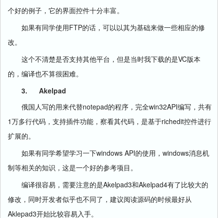
个好的例子，它的界面控件十分丰富。
FTP
如果有同学使用
的话，可以以其为基础来做一些相应的修
改。
VC
这个不清楚是否支持其他平台，但是当时我下载的是
版本
的，编译也不算很困难。
3.
Akelpad
notepad
win32API
俄国人写的用来代替
的程序，完全
编写，共有
1
richedit
万多行代码，支持插件功能，察看其代码，是基于
控件进行
扩展的。
windows API
windows
如果有同学希望学习一下
的使用，
消息机
制等相关的知识，这是一个好的参考项目。
Akelpad3
Akelpad4
编译很容易，需要注意的是
和
有了比较大的
修改，同时开发者似乎也不同了，建议阅读源码的时候最好从
Aklepad3
开始比较容易入手。