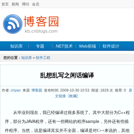
首页
新闻
博问
会员
知识库
专题
.NET技术
Web前端
软件设计
手机开发
软件工程
程序人生
项目管理
数据库
您的位置：
知识库
»
软件工程
最新文章
乱想乱写之闲话编译
作者:
cnyao
来源:
博客园
发布时间: 2009-10-30 10:53 阅读: 1829 次 推荐: 0
原
文链接
[收藏]
C++
从毕业到现在，我已经编译过很多系统了。其中大部分为
程
JAVA
sample
序，部分为
程序，还有一些网站的程序
，另外还有些插
件程序。当然，说是编译其实并不全面，编译是对C++来说的，其他