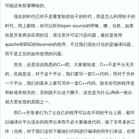
可能还有部署啊啥的。
现在的时代已经不是重复制造轮子的时代，而是怎么利用轮子的
open source
时代，闭上眼睛，你可以听到
的呼唤，噢，当然，如果
你是开发商业应用的话，请注意许可证污染问题，最好是使用
apache
BSD
liscense
和
的
的程序。不过我们现在讨论的是编译问题，
而不是之后的如何使用的问题。
C++
C++
首先，还是说说熟悉的
吧。大家都知道，
不是平台无关
C++
的，也就是说，对于这个平台，我们要写一套
代码；而对于另外
C++
一个平台，我们则基本上要写另外一套
代码。除非你写的程序是
JAVA
和标准库相关的，否则跳不出这个圈子。这也是为什么
一推出
就大受欢迎的原因之一。
C++
而
开发者们为了让自己的程序可以在不同的平台上面，都可
以编译出平台适合的程序出来而不必大量修改代码，做了非常多的工
作（当然，对于我们这些下载他们代码进行编译的同学们来说，也带