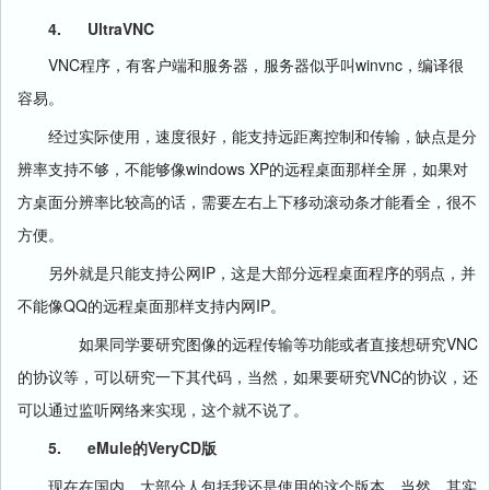
4.
UltraVNC
VNC
winvnc
程序，有客户端和服务器，服务器似乎叫
，编译很
容易。
经过实际使用，速度很好，能支持远距离控制和传输，缺点是分
windows XP
辨率支持不够，不能够像
的远程桌面那样全屏，如果对
方桌面分辨率比较高的话，需要左右上下移动滚动条才能看全，很不
方便。
IP
另外就是只能支持公网
，这是大部分远程桌面程序的弱点，并
QQ
IP
不能像
的远程桌面那样支持内网
。
VNC
如果同学要研究图像的远程传输等功能或者直接想研究
VNC
的协议等，可以研究一下其代码，当然，如果要研究
的协议，还
可以通过监听网络来实现，这个就不说了。
5.
eMule
VeryCD
的
版
现在在国内，大部分人包括我还是使用的这个版本。当然，其实