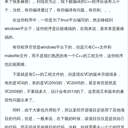
C++
来了很多麻烦）。到现在为止，我下载编译的
程序应该有几十
个，当然，有些编译通过了，有些编译有问题，有些则。。。
linux
在这些程序中，一些是为了
平台编写的，然后移植到
windows
平台下，这些程序是比较难搞的，在我来说，基本算是最难
搞的。
windows
C++
有些程序尽管是
平台下的，但是只有
文件和
makefile
C++
文件，而不是我们熟悉的有一个
的工程文件，这些程序
也比较困难。
C++
VC
下面就是有
的工程文件的，但是现在
的版本升级很多，
VC6
VC2003
VC2005
有的是
的，有的是
的，
的，甚至有些居然是
VC2008
2010
的，不要搞多久，估计会有
的了。这里就又有版本的兼
容性问题出来了。
同时，由于大家也共用轮子，所以某些开源项目还使用了其他项
目的代码，但是，一般来说，在下载的时候，该项目仅仅是提供自己
的代码，而不提供其他项目的代码，这样，你就需要去一个个的找其