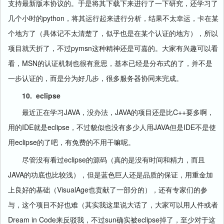
支持最新版本协议的。于是将其下载下来进行了一下研究，还学习了
python
几个小时的
，将其运行起来进行分析，结果不太幸运，卡在某
个地方了（具体记不太清楚了，似乎也是在某个认证的地方），所以
pymsn
项目就夭折了，不过
这种精神还是可嘉的。大家有兴趣可以看
MSN
看，
的认证机制也很有意思，基本已经是分布式的了，并不是
一步认证的，而是分为好几步，很多服务器协同来完成。
10.
eclipse
JAVA
JAVA
C++
最近正在学习
，没办法，
的项目还是比
要多啊，
IDE
eclipse
JAVA
IDE
用的
就是
，不过貌似也没有多少人用
但是
不是使
eclipse
用
的了吧，有免费的不用干嘛呢。
eclipse
尽管没有看过
的源码（真的是没有时间和精力，而且
JAVA
的功底也比较浅），但是蓝色巨人还是品质的保证，用重金加
VisualAge
上良好的基础（
也贡献了一部分的），还有专家们的参
与，这个项目不好也难（其实我这里说大话了，大家可以用人件或者
Dream in Code
sun
eclipse
来反驳我，不过
确实被
掉了，至少对于这