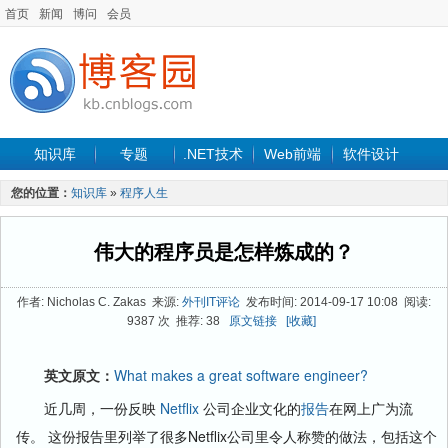
首页
新闻
博问
会员
知识库
专题
.NET技术
Web前端
软件设计
手机开发
软件工程
程序人生
项目管理
数据库
您的位置：
知识库
»
程序人生
最新文章
伟大的程序员是怎样炼成的？
作者: Nicholas C. Zakas 来源:
外刊IT评论
发布时间: 2014-09-17 10:08 阅读:
9387 次 推荐: 38
原文链接
[收藏]
英文原文：
What makes a great software engineer?
近几周，一份反映
Netflix
公司企业文化的
报告
在网上广为流
传。 这份报告里列举了很多Netflix公司里令人称赞的做法，包括这个