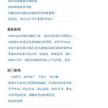
程序员的重复劳动陷阱
如何阅读技术书籍
你解决的问题比你编写的代码更重要！
程序员，为什么千万不要重写代码？
最新新闻
Anthropic升级AI编程工具，免去开发者手动复制上下文
消息称小米成立具身智能与应用部，前字节Seed孔涛挂帅
AI算力催生庞大能耗 亚马逊电站项目深陷环保争议
零跑A05全套车色公布：松岚灰、莓莓蓝等，预计明日上市
Meta CTO：AI提升的效率应投入产品开发，而非增加休假
热门新闻
「1000万」的竹知了，下架了「余大嘴」
电商平台前员工利用系统漏洞，0元购3000多件家电！
字节年内二开全员会：承认落后，转向To B，重仓年轻人
10岁男孩发现，蝴蝶有毛虫时期记忆
新内存战争