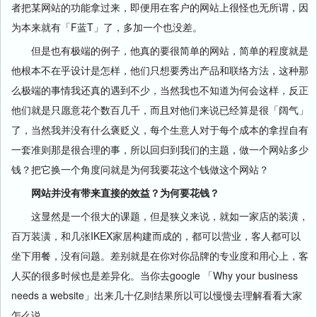
者把某网站的功能拿过来，即便用在客户的网站上很怪也无所谓，因
为本来就有「F蓝T」了，多加一个也没差。
但是也有极端的例子，他真的要很简单的网站，简单的程度就是
他根本不在乎设计是怎样，他们只想要秀出产品和联络方法，这种那
么极端的事情我还真的遇到不少，当然我也不知道为何会这样，反正
他们就是只愿意花个数百几千，而且对他们来说已经算是很「阔气」
了，当然我并没有什么褒贬义，每个生意人对于每个成本的拿捏自有
一套准则那是很合理的事，所以回归到我们的主题，做一个网站多少
钱？把它换一个角度问就是为何我要花这个钱做这个网站？
网站并没有带来直接的效益？为何要花钱？
这显然​​是一个很大的课题，但是狭义来说，就如一家店的装潢，
百万装潢，和几张IKEX家居构建而成的，都可以营业，客人都可以
坐下用餐，没有问题。差别就是在你对你品牌的专业度和用心上，客
人买的很多时候也是差异化。当你去google 「Why your business
needs a website」出来几十亿则结果所以可以慢慢去理解看看大家
怎么说。