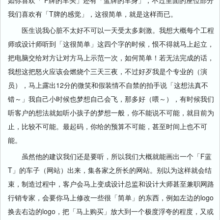
如你喜欢「 F牌的车头」还有「蓝牌的车身」，不过里面的座位部分
我们喜欢有「T牌的感觉」，这很简单，就是这样而已。
医生说我心脏不太好不可以一天受太多刺激。我想大概每个工程
师或设计师听到「这很简单」这四个字的时候，恨不得就马上起立，
把电脑交给对方让对方马上示范一次，如何简单！若无法完成的话，
我想这把怒火应该会燃烧个三天三夜，不过好歹我是个专业的（演
员），马上露出12分的微笑和假装情不自禁的拍手说「这想法真不
错～」我自己小时候也梦想自己会飞，那多好（喂～），有时候我们
听客户的想法就如听小孩子的梦想一般，你不能说不可能，就目前为
止，比较不可能。最起码，你给的预算不可能，甚至时间上也不可
能。
虽然他的建议我们还是要听，所以我们大概就能画出一个「F蓝
T」的车子（网站）出来，集各家之所长的网站。别以为这样就会结
束，制造过程中，客户会马上变成设计总监和设计大师甚至兼职网路
行销专家，会要你马上修改一些很「简单」的东西，例如左边的logo
换去右边的logo，把「马上购买」放大到一个极度浮夸的程度，又或