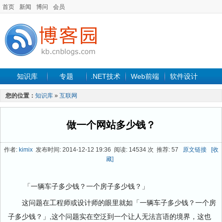
首页
新闻
博问
会员
知识库
专题
.NET技术
Web前端
软件设计
手机开发
软件工程
程序人生
项目管理
数据库
您的位置：
知识库
»
互联网
最新文章
做一个网站多少钱？
作者:
kimix
发布时间: 2014-12-12 19:36 阅读: 14534 次 推荐: 57
原文链接
[收
藏]
「一辆车子多少钱？一个房子多少钱？」
这问题在工程师或设计师的眼里就如「一辆车子多少钱？一个房
子多少钱？」,这个问题实在空泛到一个让人无法言语的境界，这也