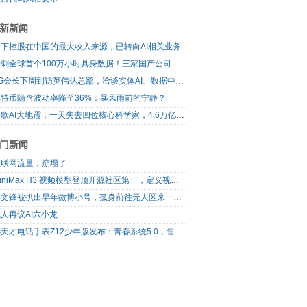
新新闻
松下控股在中国的最大收入来源，已转向AI相关业务
冲刺全球首个100万小时具身数据！三家国产公司，联手了
LG会长下周到访英伟达总部，洽谈实体AI、数据中心、自动驾驶合作
比特币隐含波动率降至36%：暴风雨前的宁静？
谷歌AI大地震：一天失去四位核心科学家，4.6万亿美元巨头的重构之路
门新闻
互联网流量，崩塌了
MiniMax H3 视频模型登顶开源社区第一，定义视频模型领域“斩杀线”
梁文锋被扒出早年微博小号，孤身前往无人区来一场相当 deep 的 seek 旅行
人再议AI六小龙
小天才电话手表Z12少年版发布：青春系统5.0，售价2699元起