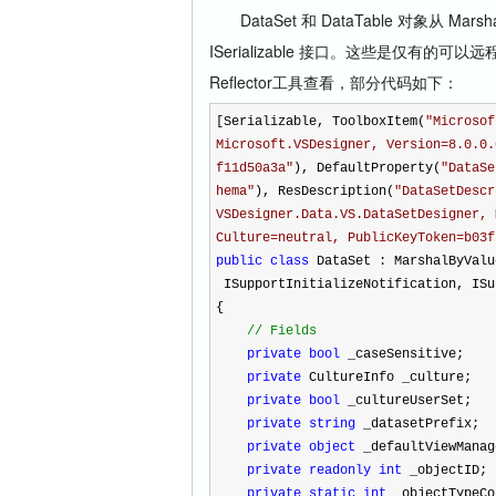
DataSet 和 DataTable 对象从 Ma
ISerializable 接口。这些是仅有的可
Reflector工具查看，部分代码如下：
[Serializable, ToolboxItem(
"
Microsof
Microsoft.VSDesigner, Version=8.0.0.
f11d50a3a
"
), DefaultProperty(
"
DataSe
hema
"
), ResDescription(
"
DataSetDescr
VSDesigner.Data.VS.DataSetDesigner, 
Culture=neutral, PublicKeyToken=b03f
public
class
DataSet : MarshalByValu
ISupportInitializeNotification, ISu
{
//
Fields
private
bool
_caseSensitive;
private
CultureInfo _culture;
private
bool
_cultureUserSet;
private
string
_datasetPrefix;
private
object
_defaultViewManag
private
readonly
int
_objectID;
private
static
int
_objectTypeCo