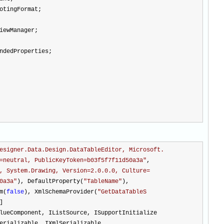
otingFormat;
iewManager;
ndedProperties;
esigner.Data.Design.DataTableEditor, Microsoft.
=neutral, PublicKeyToken=b03f5f7f11d50a3a
"
,
, System.Drawing, Version=2.0.0.0, Culture=
0a3a
"
), DefaultProperty(
"
TableName
"
),
m(
false
), XmlSchemaProvider(
"
GetDataTableS
]
lueComponent, IListSource, ISupportInitialize
erializable, IXmlSerializable