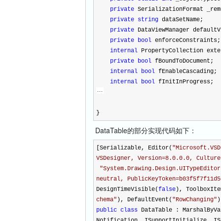
private
SerializationFormat _rem
private
string
dataSetName;
private
DataViewManager defaultV
private
bool
enforceConstraints;
internal
PropertyCollection exte
private
bool
fBoundToDocument;
internal
bool
fEnableCascading;
internal
bool
fInitInProgress;
}
DataTable的部分实现代码如下：
[Serializable, Editor(
"
Microsoft.VSD
VSDesigner, Version=8.0.0.0, Culture
"
System.Drawing.Design.UITypeEditor
neutral, PublicKeyToken=b03f5f7f11d5
DesignTimeVisible(
false
), ToolboxIte
chema
"
), DefaultEvent(
"
RowChanging
"
)
public
class
DataTable : MarshalByVa
Notification, ISupportInitialize, IS