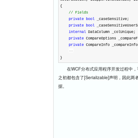
{
//
Fields
private
bool
_caseSensitive;
private
bool
_caseSensitiveUserS
internal
DataColumn _colUnique;
private
CompareOptions _compareF
private
CompareInfo _compareInfo
}
在WCF分布式应用程序开发过程中，
之初都包含了[Serializable]声
据。