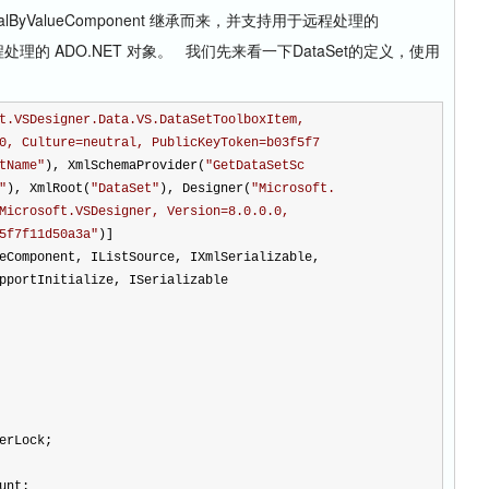
rshalByValueComponent 继承而来，并支持用于远程处理的
以远程处理的 ADO.NET 对象。 我们先来看一下DataSet的定义，使用
t.VSDesigner.Data.VS.DataSetToolboxItem,
0, Culture=neutral, PublicKeyToken=b03f5f7
tName
"
), XmlSchemaProvider(
"
GetDataSetSc
"
), XmlRoot(
"
DataSet
"
), Designer(
"
Microsoft.
Microsoft.VSDesigner, Version=8.0.0.0,
5f7f11d50a3a
"
)]
eComponent, IListSource, IXmlSerializable,
pportInitialize, ISerializable
erLock;
unt;