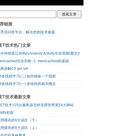
荐链接
程序员问答平台，解决您的技术难题
NET技术热门文章
分钟彻底让你明白Android Activity生命周期(图文)!
emcached完全剖析–1. memcached的基础
典讲解C# get set
#多线程学习(二) 如何操纵一个线程
#多线程学习(一) 多线程的相关概念
NET技术最新文章
NET技术+25台服务器怎样支撑世界第54大网站
WIN初探
使用缓存的9大误区（下）
使用缓存的9大误区（上）
项目代码风格要求