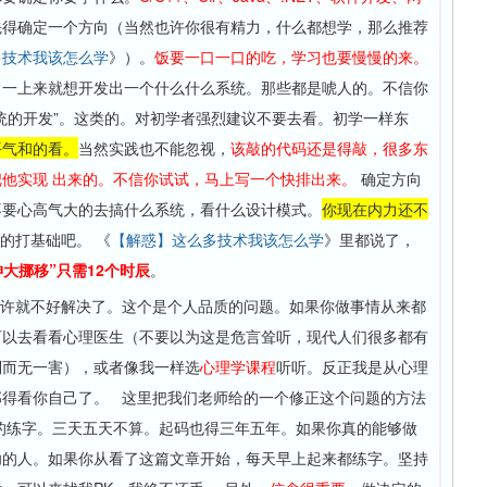
先得确定一个方向（当然也许你很有精力，什么都想学，那么推荐
多技术我该怎么学
》）。
饭要一口一口的吃，学习也要慢慢的来。
。
一上来就想开发出一个什么什么系统。那些都是唬人的。不信你
统的开发”。这类的。对初学者强烈建议不要去看。初学一样东
平气和的看。
当然实践也不能忽视，
该敲的代码还是得敲，很多东
他实现 出来的。不信你试试，马上写一个快排出来。
确定方向
不要心高气大的去搞什么系统，看什么设计模式。
你现在内力还不
的打基础吧。 《
【解惑】这么多技术我该怎么学
》里都说了，
坤大挪移”只需12个时辰
。
也许就不好解决了。这个是个人品质的问题。如果你做事情从来都
可以去看看心理医生（不要以为这是危言耸听，现代人们很多都有
利而无一害），或者像我一样选
心理学课程
听听。反正我是从心理
那得看你自己了。 这里把我们老师给的一个修正这个问题的方法
的练字。三天五天不算。起码也得三年五年。如果你真的能够做
功的人。如果你从看了这篇文章开始，每天早上起来都练字。坚持