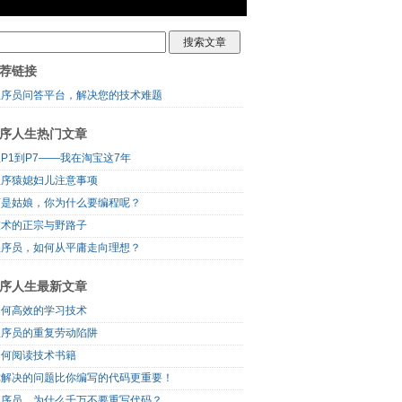
荐链接
程序员问答平台，解决您的技术难题
序人生热门文章
P1到P7——我在淘宝这7年
程序猿媳妇儿注意事项
可是姑娘，你为什么要编程呢？
技术的正宗与野路子
程序员，如何从平庸走向理想？
序人生最新文章
如何高效的学习技术
程序员的重复劳动陷阱
如何阅读技术书籍
你解决的问题比你编写的代码更重要！
程序员，为什么千万不要重写代码？