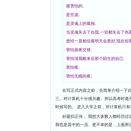
最害怕的,
是空虚,
是灵魂上的孤独,
当灵魂失去了自我,一切都失去了色彩
曾经一直相信着明天会更好,现在却害
害怕昼夜交替;
害怕清晨醒来后那个陌生的自己;
害怕夜;
害怕无眠的夜;
在写正式内容之前，
先简单介绍一下
三。对计算机十分感兴趣。所以高考时毫
时候写的。 进入大学之前，对计算机只有
好题归正传， 我想大多数人都经历过迷
我也是其中的一员。更不幸的是，上面所