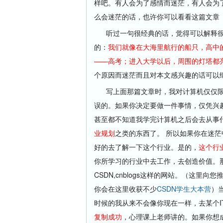
样吧。有人会为了感情而迷茫，有人会为
么会迷茫的话，也许你可以看看这篇文章
听过一句很经典的话，觉得可以解释很
的：
我们就像在大海里航行的船只，高中
——高考；进入大学以后，周围的灯塔都
个原因而迷茫而且对本文感兴趣的话可以
写上面那篇文章时，我对计算机仅仅
误的。如果你决定要做一件事情，仅凭兴
甚至都不知道我学完计算机之后会去从事
业规划
之类的东西了。 所以如果你在迷
好的去了解一下这个行业。是的，
这个行
你所学习的行业中去工作，去创造价值。
CSDN,cnblogs这样的网站。（
这里向您推
你会在这里收获不少
CSDN学生大本营
）
时候的我从来不会像你现在一样，去某个
复制成功
，心理课上老师讲的。如果你想