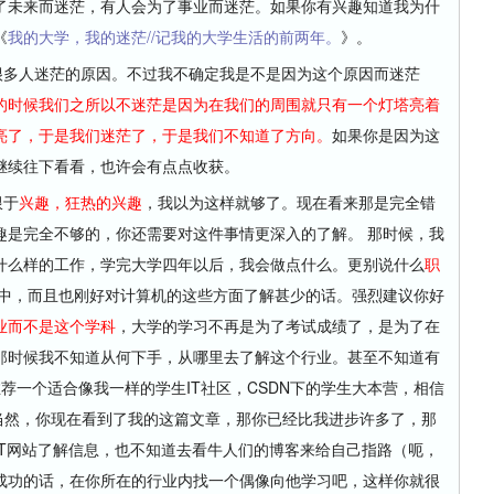
了未来而迷茫，有人会为了事业而迷茫。如果你有兴趣知道我为什
《
我的大学，我的迷茫//记我的大学生活的前两年。
》。
多人迷茫的原因。不过我不确定我是不是因为这个原因而迷茫
的时候我们之所以不迷茫是因为在我们的周围就只有一个灯塔亮着
亮了，于是我们迷茫了，于是我们不知道了方向。
如果你是因为这
继续往下看看，也许会有点点收获。
限于
兴趣，狂热的兴趣
，我以为这样就够了。现在看来那是完全错
趣是完全不够的，你还需要对这件事情更深入的了解。 那时候，我
什么样的工作，学完大学四年以后，我会做点什么。更别说什么
职
茫中，而且也刚好对计算机的这些方面了解甚少的话。强烈建议你好
业而不是这个学科
，大学的学习不再是为了考试成绩了，是为了在
那时候我不知道从何下手，从哪里去了解这个行业。甚至不知道有
荐一个适合像我一样的学生IT社区，CSDN下的学生大本营，相信
当然，你现在看到了我的这篇文章，那你已经比我进步许多了，那
IT网站了解信息，也不知道去看牛人们的博客来给自己指路（呃，
成功的话，在你所在的行业内找一个偶像向他学习吧，这样你就很