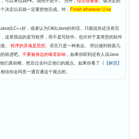
，可以来找我PK。我绝不还手。 另外，
信念很重要
。做决定的
一个决定以后就一定要把他完成。对，
Finish whatever U've
ava比C++好，或者认为C#比Java好的话。只能说你还没有完
对，这里我说的是写程序，而不是写软件。也许对于某类型的软件
知道。
程序的灵魂是思想。
语言只是一种表达。 所以做到前面几
顾的前进吧。
不要被身边的噪音影响，
如果你听到还有人说Java
：他们真幼稚。然后过去纠正他们的观点。如果你看了《
【解惑】
，相信你会同意一通百通这个观点的。