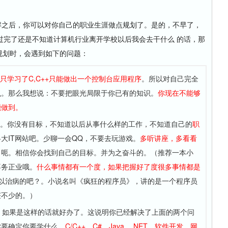
之后，你可以对你自己的职业生涯做点规划了。是的，不早了，
过完了还是不知道计算机行业离开学校以后我会去干什么 的话，那
规划时，会遇到如下的问题：
只学习了C,C++只能做出一个控制台应用程序
。所以对自己完全
么。那么我想说：不要把眼光局限于你已有的知识。
你现在不能够
能做到。
茫。你没有目标，不知道以后从事什么样的工作，不知道自己的
职
大IT网站吧。少聊一会QQ，不要去玩游戏。
多听讲座，多看看
。呃。相信你会找到自己的目标。并为之奋斗的。（推荐一本小
不务正业哦。
什么事情都有一个度，如果把握好了度很多事情都是
可以治病的吧？。小说名叫《疯狂的程序员》，讲的是一个程序员
获不少的。）
。 如果是这样的话就好办了。这说明你已经解决了上面的两个问
你要确定你要学什么。
C/C++、C#、Java、.NET、软件开发、网