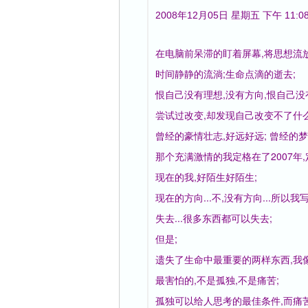
2008年12月05日 星期五 下午 11:0
在电脑前呆滞的盯着屏幕,将思想流放
时间静静的流淌;生命点滴的逝去;
恨自己没有理想,没有方向,恨自己没
尝试过改变,却发现自己改变不了什么
曾经的豪情壮志,好远好远; 曾经的梦
那个充满激情的我定格在了2007年,
现在的我,好陌生好陌生;
现在的方向...不,没有方向...所以我
失去...很多东西都可以失去;
但是;
遗失了生命中最重要的两样东西,我
最害怕的,不是孤独,不是痛苦;
孤独可以给人思考的最佳条件,而痛