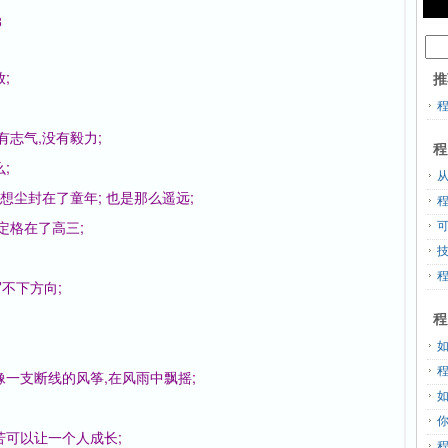
8
;
推
有志气,没有毅力;
程
;
从
想尘封在了童年; 也是那么遥远;
定格在了高三;
写不下方向;
程
像一支断线的风筝,在风雨中飘摇;
苦可以让一个人成长;