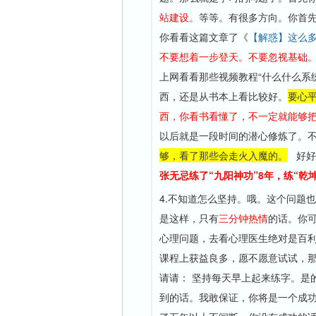
站建设。
等等。有很多方向。你首
你看看这篇文章了《
【解惑】这么
不要想着一步登天。不要忽视基础
上网看看那些视频教程“什么什么系
西，还是从书本上看比较好。
要心
西，你看书看懂了，不一定就能够把
以后就是一段时间的潜心修炼了。
够，看了那些会走火入魔的。
好好
张无忌练了“九阳神功”8年，练“乾
4.不知道怎么坚持。哦。这个问题
是这样，只有
三分钟热情
的话。你
心理问题，去看心理医生绝对是百
课程上获益良多，愿不愿意试试，
请请： 坚持每天早上起来练字。是
到的话。我敢保证，你将是一个成