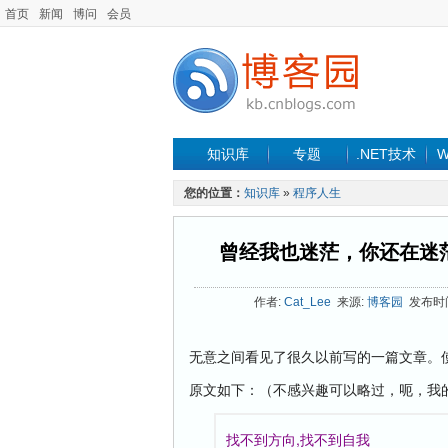
首页
新闻
博问
会员
知识库
专题
.NET技术
W
您的位置：
知识库
»
程序人生
曾经我也迷茫，你还在迷
作者:
Cat_Lee
来源:
博客园
发布时间: 
无意之间看见了很久以前写的一篇文章。
原文如下：（不感兴趣可以略过，呃，我
找不到方向,找不到自我