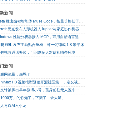
新新闻
Meta 推出编程智能体 Muse Code，按量价格低于主流同类工具
Zeroth元点发布人形机器人Jupiter与家庭协作机器人N1
Windows 性能分析器接入 MCP，可用自然语言追查系统卡顿
鹏 G9L 发布主动贴合座椅，可一键铺成 1.8 米平床
豆包视频通话升级，可识别多人对话和嘈杂环境
门新闻
互联网流量，崩塌了
MiniMax H3 视频模型登顶开源社区第一，定义视频模型领域“斩杀线”
梁文锋被扒出早年微博小号，孤身前往无人区来一场相当 deep 的 seek 旅行
1000万」的竹知了，下架了「余大嘴」
人再议AI六小龙