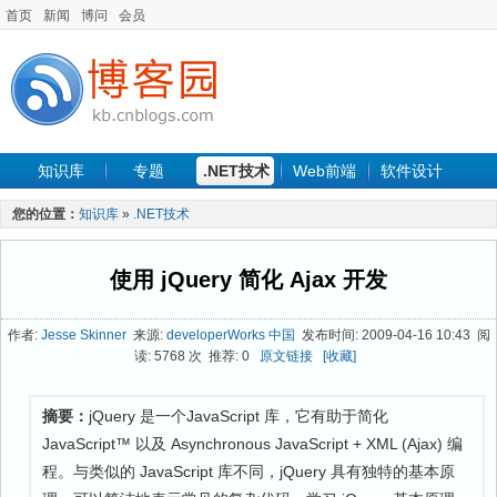
首页
新闻
博问
会员
知识库
专题
.NET技术
Web前端
软件设计
手机开发
软件工程
程序人生
项目管理
数据库
您的位置：
知识库
»
.NET技术
最新文章
使用 jQuery 简化 Ajax 开发
作者:
Jesse Skinner
来源:
developerWorks 中国
发布时间: 2009-04-16 10:43 阅
读: 5768 次 推荐: 0
原文链接
[收藏]
摘要：
jQuery 是一个JavaScript 库，它有助于简化
JavaScript™ 以及 Asynchronous JavaScript + XML (Ajax) 编
程。与类似的 JavaScript 库不同，jQuery 具有独特的基本原