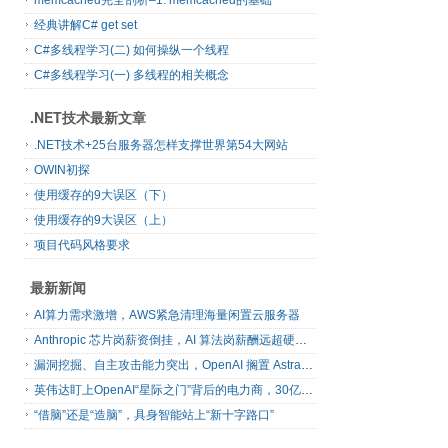
memcached完全剖析–1. memcached的基础
经典讲解C# get set
C#多线程学习(二) 如何操纵一个线程
C#多线程学习(一) 多线程的相关概念
.NET技术最新文章
.NET技术+25台服务器怎样支撑世界第54大网站
OWIN初探
使用缓存的9大误区（下）
使用缓存的9大误区（上）
项目代码风格要求
最新新闻
AI算力需求激增，AWS紧急清理海量闲置云服务器
Anthropic 芯片岗薪资倒挂，AI 算法岗薪酬远超硬件工程师
漏洞挖掘、自主攻击能力突出，OpenAI 搁置 Astra 模型发布
英伟达盯上OpenAI“星际之门”背后的电力商，30亿美元直接入股
“借脑”还是“造脑”，具身智能站上“新十字路口”