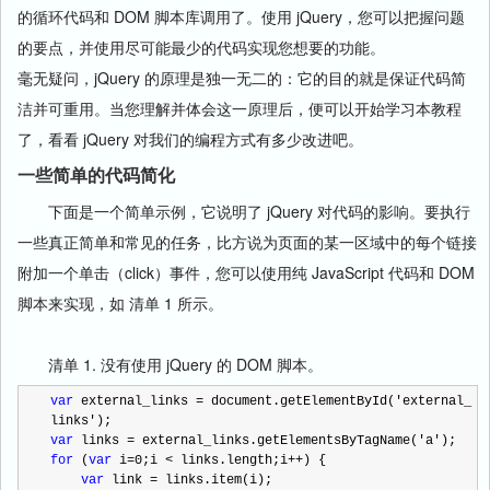
的循环代码和 DOM 脚本库调用了。使用 jQuery，您可以把握问题
的要点，并使用尽可能最少的代码实现您想要的功能。
毫无疑问，jQuery 的原理是独一无二的：它的目的就是保证代码简
洁并可重用。当您理解并体会这一原理后，便可以开始学习本教程
了，看看 jQuery 对我们的编程方式有多少改进吧。
一些简单的代码简化
下面是一个简单示例，它说明了 jQuery 对代码的影响。要执行
一些真正简单和常见的任务，比方说为页面的某一区域中的每个链接
附加一个单击（click）事件，您可以使用纯 JavaScript 代码和 DOM
脚本来实现，如 清单 1 所示。
清单 1. 没有使用 jQuery 的 DOM 脚本。
var
 external_links 
=
 document.getElementById(
'
external_
links
'
);
var
 links 
=
 external_links.getElementsByTagName(
'
a
'
);
for
 (
var
 i
=
0
;i 
<
 links.length;i
++
) {
var
 link 
=
 links.item(i);