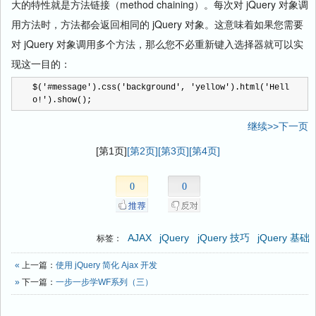
大的特性就是方法链接（method chaining）。每次对 jQuery 对象调
用方法时，方法都会返回相同的 jQuery 对象。这意味着如果您需要
对 jQuery 对象调用多个方法，那么您不必重新键入选择器就可以实
现这一目的：
$(
'
#message
'
).css(
'
background
'
, 
'
yellow
'
).html(
'
Hell
o!
'
).show();
继续>>下一页
[第1页]
[第2页]
[第3页]
[第4页]
0
0
AJAX
jQuery
jQuery 技巧
jQuery 基础
标签：
«
上一篇：
使用 jQuery 简化 Ajax 开发
»
下一篇：
一步一步学WF系列（三）