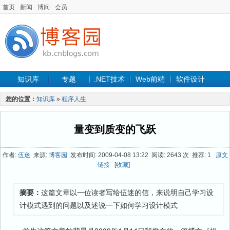
首页
新闻
博问
会员
知识库
专题
.NET技术
Web前端
软件设计
手机开发
软件工程
程序人生
项目管理
数据库
您的位置：
知识库
»
程序人生
最新文章
量变到质变的飞跃
作者:
伍迷
来源:
博客园
发布时间: 2009-04-08 13:22 阅读: 2643 次 推荐: 1
原文
链接
[收藏]
摘要：
这篇文章以一位读者写给伍迷的信，来说明自己学习设
计模式遇到的问题以及述说一下如何学习设计模式