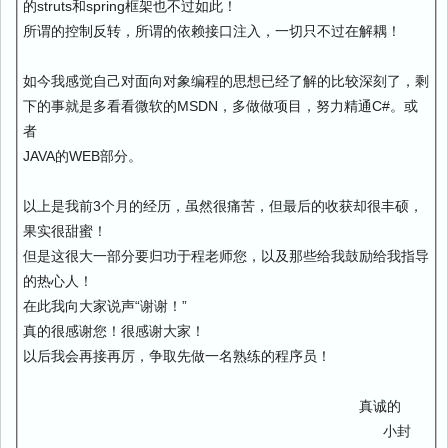
的struts和spring框架也不过如此！
所谓的控制反转，所谓的依赖接口注入，一切只不过在解耦！
如今我感觉自己对面向对象编程的思想已经了解的比较深刻了，剩
下的事就是多看看微软的MSDN，多做做项目，努力精通C#。或
者
JAVA的WEB部分。
以上是我前3个月的经历，虽然很痛苦，但最后的收获却很丰硕，
果实很甜蜜！
但是这很大一部分要归功于程老师您，以及那些给我鼓励给我指导
的热心人！
在此我向大家说声“谢谢！”
真的很感谢您！很感谢大家！
以后我会再接再厉，争取先做一名熟练的程序员！
真诚的
小封