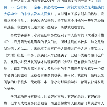
首先这篇文章的背景是2009年1月14日我发布的一篇博文《
想
要，不一定得到，一定要，则必成功——一封初为程序员充满困惑的
大学毕业生的来信以及本人回复
》，当时引来了很多朋友的热议。没
想到三个月后，小封再次给我来信，谈了这三个月他的一些学习经历
和感受。我觉得可以给大家一些启示，所以就放在首页。
再次需要强调，小封在信中多次提到了本人所写的《大话设计模
式》，只是因为他是看我的书入门的，所以提到的比较多，加之是给
我写信，所以……。因此本文虽有广告之嫌却无广告之意（事实上，
《大话》出版一年多，想买的人早已经买了，已经不需要再做什么广
告，反而小封要反复阅读才能理解说明《大话》还有很大的改进余
地）。请对广告反感的朋友，多从小封的学习态度角度去感受一个初
学者的心路旅程，应该会有更多的收获。更何况，我觉得，值得反复
阅读的好书很多，无论哪一本，像小封那样的学法，都可以获得长足
的进步。
学习成功也许有捷径，比如好的方法，有好的老师，有好的环
境，但学习成功更多的是勤奋，而且是超出常人的勤奋（其实是常人