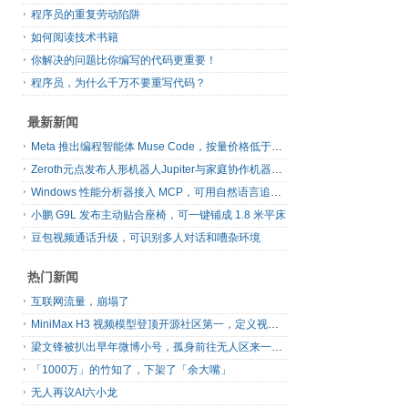
程序员的重复劳动陷阱
如何阅读技术书籍
你解决的问题比你编写的代码更重要！
程序员，为什么千万不要重写代码？
最新新闻
Meta 推出编程智能体 Muse Code，按量价格低于主流同类工具
Zeroth元点发布人形机器人Jupiter与家庭协作机器人N1
Windows 性能分析器接入 MCP，可用自然语言追查系统卡顿
小鹏 G9L 发布主动贴合座椅，可一键铺成 1.8 米平床
豆包视频通话升级，可识别多人对话和嘈杂环境
热门新闻
互联网流量，崩塌了
MiniMax H3 视频模型登顶开源社区第一，定义视频模型领域“斩杀线”
梁文锋被扒出早年微博小号，孤身前往无人区来一场相当 deep 的 seek 旅行
「1000万」的竹知了，下架了「余大嘴」
无人再议AI六小龙