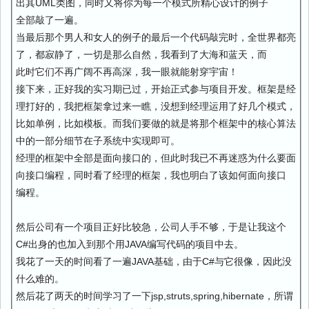
出其UML类图，同时又将你为每一个模式所精心设计的例子
全部敲了一遍。
当最后那个男人和女人的例子的最后一个代码敲完时，全世界都亮
了，都寂静了，一切是那么自然，我看到了大海和蓝天，而
此时它们不再广阔不再高深，我一眼就能射穿宇宙！
接下来，正好我的实习期已过，开始正式参与项目开发。框架是经
理打好的，我把框架拿过来一瞧，没想到经理运用了好几个模式，
比如单例，比如模板。而我们要做的就是将那个框架中的核心算法
中的一部分细节在子系统中实现即可。
经理的框架中全部是面向接口的，但此时我已不再迷惑为什么要面
向接口编程，同时看了经理的框架，我也明白了该如何面向接口
编程。
然后公司有一个项目正好比较急，公司人手不够，于是让我这个
C#出身的也加入到那个用JAVA编写代码的项目中去。
我花了一天的时间看了一遍JAVA基础，由于C#与它很像，因此没
什么难的。
然后花了两天的时间学习了一下jsp,struts,spring,hibernate，所谓