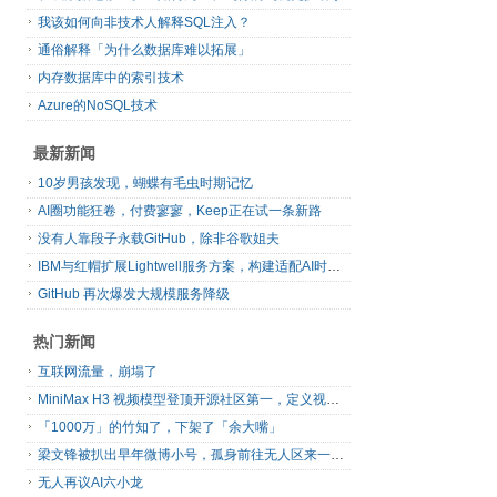
我该如何向非技术人解释SQL注入？
通俗解释「为什么数据库难以拓展」
内存数据库中的索引技术
Azure的NoSQL技术
最新新闻
10岁男孩发现，蝴蝶有毛虫时期记忆
AI圈功能狂卷，付费寥寥，Keep正在试一条新路
没有人靠段子永载GitHub，除非谷歌姐夫
IBM与红帽扩展Lightwell服务方案，构建适配AI时代开源生态的可信基础设施
GitHub 再次爆发大规模服务降级
热门新闻
互联网流量，崩塌了
MiniMax H3 视频模型登顶开源社区第一，定义视频模型领域“斩杀线”
「1000万」的竹知了，下架了「余大嘴」
梁文锋被扒出早年微博小号，孤身前往无人区来一场相当 deep 的 seek 旅行
无人再议AI六小龙