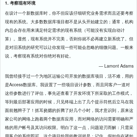
1. 考察现有环境
在设计一个新数据库时，你不但应该仔细研究业务需求而且还要考察
现有的系统。大多数数据库项目都不是从头开始建立的；通常，机构
内总会存在用来满足特定需求的现有系统（可能没有实现自动计
算）。显然，现有系统并不完美，否则你就不必再建立新系统了。但
是对旧系统的研究可以让你发现一些可能会忽略的细微问题。一般来
说，考察现有系统对你绝对有好处。
— Lamont Adams
我曾经接手过一个为地区运输公司开发的数据库项目，活不难，用的
是Access数据库。我设置了一些项目设计参数，而且同客户一道对
这些参数进行了评估，事先还查看了开发环境下所采取的工作模式，
等到最后部署应用的时候，只见终端上出了几个提示符然后立马在我
面前翘辫子了！抓耳挠腮的折腾了好几个小时，我才意识到，原来这
家公司的网络上跑着两个数据库应用，而对网络的访问需要明确和严
格的用户帐号及其访问权限。明白了这一点，问题迎刃而解：只需采
用客户的系统即可。这个项目给我的教训就是：记住，假如你在诸如