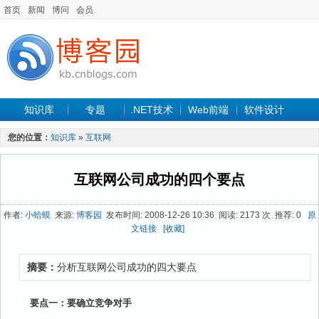
首页
新闻
博问
会员
知识库
专题
.NET技术
Web前端
软件设计
手机开发
软件工程
程序人生
项目管理
数据库
您的位置：
知识库
»
互联网
最新文章
互联网公司成功的四个要点
作者:
小蛤蟆
来源:
博客园
发布时间: 2008-12-26 10:36 阅读: 2173 次 推荐: 0
原
文链接
[收藏]
摘要：
分析互联网公司成功的四大要点
要点一：要确立竞争对手