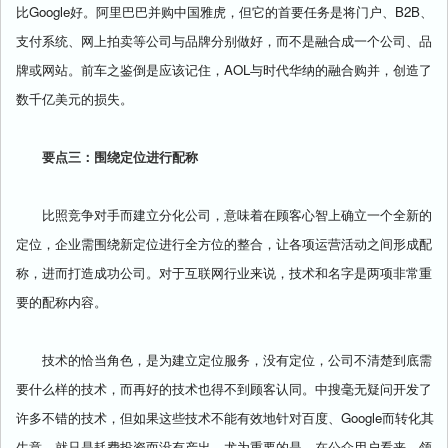
比Google好。阿里巴巴并购中国雅虎，但它的首要任务是将门户、B2B、
支付系统、网上拍卖等公司与品牌分别做好，而不是融合成一个公司、品
牌或网站。前车之鉴倒是应该记住，AOL与时代华纳的融合购并，创造了
数千亿美元的损失。
要点三：围绕定位进行配称
比照竞争对手而建立分化公司，意味着在顾客心智上确立一个全新的
定位，企业需围绕新定位进行全方位的整合，让各项运营活动之间形成配
称，进而打造成功公司。对于互联网行业来说，技术和名字是两项非常重
要的配称内容。
技术的恰当角色，是为建立定位服务，没有定位，公司不清楚到底需
要什么样的技术，而再好的技术也得不到顾客认同。中搜毫无疑问开发了
许多不错的技术，但如果这些技术不能有效地针对百度、Google而转化其
生意，就只是耗费投资而没有产出。尤为重要的是，在公众用户看来，领