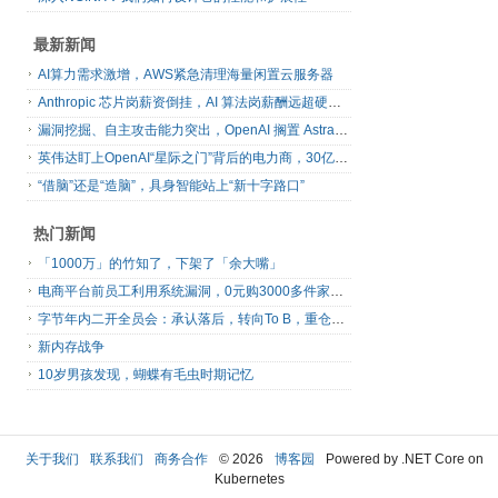
最新新闻
AI算力需求激增，AWS紧急清理海量闲置云服务器
Anthropic 芯片岗薪资倒挂，AI 算法岗薪酬远超硬件工程师
漏洞挖掘、自主攻击能力突出，OpenAI 搁置 Astra 模型发布
英伟达盯上OpenAI“星际之门”背后的电力商，30亿美元直接入股
“借脑”还是“造脑”，具身智能站上“新十字路口”
热门新闻
「1000万」的竹知了，下架了「余大嘴」
电商平台前员工利用系统漏洞，0元购3000多件家电！
字节年内二开全员会：承认落后，转向To B，重仓年轻人
新内存战争
10岁男孩发现，蝴蝶有毛虫时期记忆
关于我们
联系我们
商务合作
© 2026
博客园
Powered by .NET Core on
Kubernetes