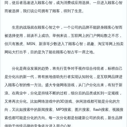
同，使后者迅速进入顾客心智，成为消费或应用选择。一旦进入顾客心智
而被选择，我们说公司拥有了顾客，得到了生意。
生意的战场就在顾客心智之中，一个公司的品牌不能跻身顾客心智而
被选择使用，就谈不上成功。举例来说，互联网上的门户网站数之不尽，
但只有雅虎、MSN、新浪等少数进入了顾客心智；易趣、淘宝等网上拍卖
网站大打出手，目的是为了能在顾客心智占牢一席之地。
分化是商业发展的趋势，将先行竞争对手视作综合传统者，标榜自己
是分化出的新一代，将有效地借助先行者实现认知转化，是互联网品牌进
入顾客心智的惟一方法。盛大专做网络游戏，从门户分化出来，有别于新
浪。在商业中，分化是持续不断的过程，细分后的品类成长到一定规模，
又将再次分化。比如网络游戏中的3D游戏、休闲游戏都可能是分化的方
向，又比如搜索中的新闻搜索、MP3搜索、图片搜索、flash搜索、视频搜
索也都可能是分化的方向。每一次分化都是创建新公司的良机，新生品牌
借助于传统品牌的竞争依次进入用户心智。