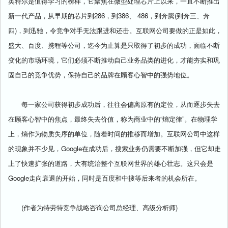
英特尔是值得学习的榜样，它聚焦在微型处理芯片上以来，一直不断推出
新一代产品，从早期的芯片到286，到386、 486，到奔腾(到奔三、奔
四)，到迅驰，令竞争对手无法跟进和还击。互联网公司要做的正是如此，
盛大、百度、携程等公司，迄今为止算是只取得了初步的成功，面临不断
变化的市场环境，它们必须不断推动自己业务品类的进化，才能夯实和巩
固自己的竞争优势，保持自己的品牌在顾客心智中的强势地位。
每一家公司获得初步成功后，往往会偏离原有的定位，从而逐步失去
在顾客心智中的焦点，最终失去价值，称为商业中的“熵定律”。在物理学
上，熵作为物质失序的单位，随着时间的推移而增加。互联网公司中这样
的现象并不少见，Google在成功后，搜索业务仍需要不断加强，但它却走
上了快速扩张的道路，大有统治整个互联网世界的雄心壮志。这只会是
Google走向衰退的开始，同时是百度和中搜等后来者的机会所在。
(作者为特劳特竞争战略咨询公司总经理、高级分析师)