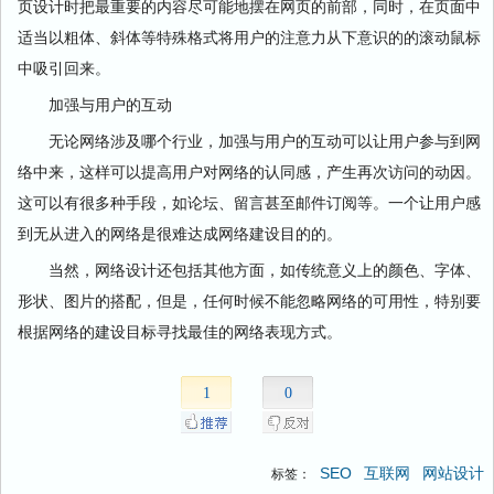
页设计时把最重要的内容尽可能地摆在网页的前部，同时，在页面中
适当以粗体、斜体等特殊格式将用户的注意力从下意识的的滚动鼠标
中吸引回来。
加强与用户的互动
无论
网络
涉及哪个行业，加强与用户的互动可以让用户参与到
网
络
中来，这样可以提高用户对
网络
的认同感，产生再次访问的动因。
这可以有很多种手段，如
论坛
、留言甚至邮件订阅等。一个让用户感
到无从进入的
网络
是很难达成
网络
建设目的的。
当然，
网络
设计还包括其他方面，如传统意义上的颜色、字体、
形状、图片的搭配，但是，任何时候不能忽略
网络
的可用性，特别要
根据
网络
的建设目标寻找最佳的
网络
表现方式。
1
0
SEO
互联网
网站设计
标签：