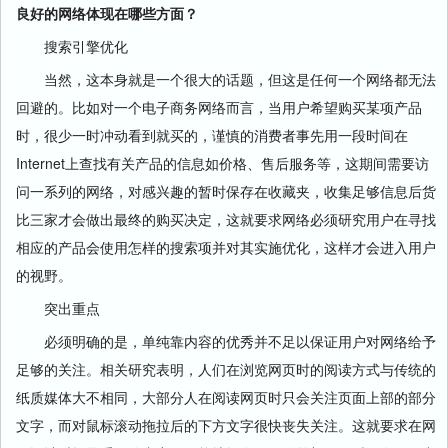
良好的网络体现在哪些方面？
搜索引擎
优化
当然，这本身就是一个很大的话题，但这是任何一个
网络
都无法
回避的。比如对一个电子商务
网络
而言，当用户希望购买某项产品
时，很少一时冲动看到就买的，谨慎的消费者事先用一段时间在
Internet上查找有关产品的信息如价格、售后服务等，这期间需要访
问一系列的
网络
，对感兴趣的暂时保存在收藏夹，收集足够信息后货
比三家才会做出最终的购买决定，这就要求
网络
必须研究用户在寻找
相应的产品会使用怎样的搜索项并对其实施优化，这样才会进入用户
的视野。
突出重点
必须明确的是，单纯靠内容的优秀并不足以保证用户对
网络
给予
足够的关注。相关研究表明，人们在浏览网页时的阅读方式与传统的
纸质媒体大不相同，大部分人在阅读网页时只会关注页面上部的部分
文字，而对鼠标滚动拖拉后的下方文字很快丧失关注。这就要求在网