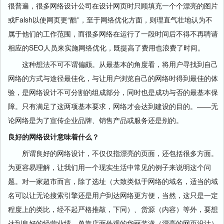
很普遍，很多网络设计公司在设计网页时只顾填充一个个漂亮的图片
或Falsh以使网页更“酷”，至于网络优化方面，则理直气壮地认为不
属于他们的工作范围，而很多
网络
在运行了一段时间后不得不再聘请
相应的SEO人员来实施
网络
优化，既提高了费用也浪费了时间。
这种想法不可不谓偏颇。从最基本的角度看，将用户寻找到自己
网络
的方式与途径最佳化，与让用户浏览自己的
网络
时得到最佳的体
验，是
网络
设计不可分割的组成部分，同时也是成功与否的最基本保
障。只有满足了这两项基本要求，
网络
才会达到建设的目的。——无
论
网络
是为了宣传企业品牌、销售产品或服务还是别的。
良好的网络设计意味着什么？
所谓良好的
网
络
设计，不仅仅指漂亮的页面，还包括很多方面。
为更容易理解，让我们用一个现实生活中常见的例子来说明这个问
题。对一家超市而言，除了选址（大致类似于网络的域名，适当的域
名可以让无论
搜索引擎
还是用户到达
网络
更方便，当然，这只是一定
程度上的类比，经不起严格推敲，下同）、货源（内容）等外，要想
达到良好的经营业绩，单靠店面外观的华丽装潢（漂亮的网页设计）