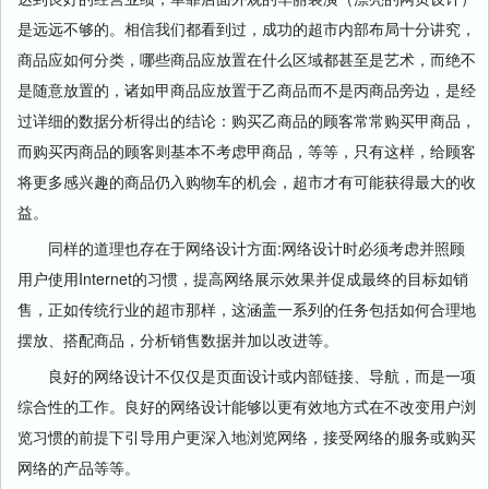
是远远不够的。相信我们都看到过，成功的超市内部布局十分讲究，
商品应如何分类，哪些商品应放置在什么区域都甚至是艺术，而绝不
是随意放置的，诸如甲商品应放置于乙商品而不是丙商品旁边，是经
过详细的数据分析得出的结论：购买乙商品的顾客常常购买甲商品，
而购买丙商品的顾客则基本不考虑甲商品，等等，只有这样，给顾客
将更多感兴趣的商品仍入购物车的机会，超市才有可能获得最大的收
益。
同样的道理也存在于
网络
设计方面:
网络
设计时必须考虑并照顾
用户使用Internet的习惯，提高
网络
展示效果并促成最终的目标如销
售，正如传统行业的超市那样，这涵盖一系列的任务包括如何合理地
摆放、搭配商品，分析销售数据并加以改进等。
良好的
网络
设计不仅仅是页面设计或内部
链接
、导航，而是一项
综合性的工作。良好的
网络
设计能够以更有效地方式在不改变用户浏
览习惯的前提下引导用户更深入地浏览
网络
，接受
网络
的服务或购买
网络
的产品等等。