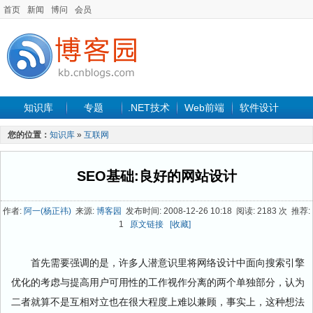
首页
新闻
博问
会员
知识库
专题
.NET技术
Web前端
软件设计
手机开发
软件工程
程序人生
项目管理
数据库
您的位置：
知识库
»
互联网
最新文章
SEO基础:良好的网站设计
作者:
阿一(杨正祎)
来源:
博客园
发布时间: 2008-12-26 10:18 阅读: 2183 次 推荐:
1
原文链接
[收藏]
首先需要强调的是，许多人潜意识里将网络设计中面向搜索引擎
优化的考虑与提高用户可用性的工作视作分离的两个单独部分，认为
二者就算不是互相对立也在很大程度上难以兼顾，事实上，这种想法