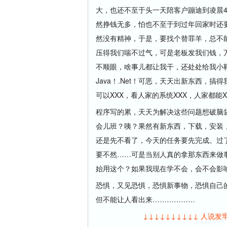
大，也还不至于头一天陪客户蹦迪到凌晨
然挣钱无多，怕也不至于到过年回家时还
然没有精神，于是，要找个替罪羊，总不
压得我们喘不过气，可是老板发我们钱，
不顺眼，啥事儿都让我干，还处处给我小
Java！.Net！可恶，天天出新东西，
可以XXX，看人家的系统XXX，人家都能
程序写的累，天天为解决这些问题想破脑
会儿班？咦？果然有新东西，下载，安装
还是先不看了，今天的任务要先完成。过
要不然……可是当别人真的拿那东西来做
始用这个？如果我现在学不会，会不会影
恐惧，又见恐惧，恐惧新事物，恐惧自己
但不能让人看出来………………
↓↓↓↓↓↓↓↓↓↓ 人说