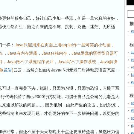
够更好的服务自己，好让自己少加一些班，但是一旦它真的变好，
推
感便油然而生，随之而来的是不屑、挑刺、贬低、迷茫、无所适
程
老们一样：
Java只能用来在页面上用applet作一些可笑的小动画，
车，Java有内存泄露，Java狂耗内存，Java愚蠢的弱类型容器可
从
，Java做不了系统程序设计，Java写不了操作系统，Java解决
(
孟岩
)
云云，当然亦如如今Java/.Net元老们对待动态语言态度一
么可以一直完美下去，抵制，只因为习惯，只因为恐惧，习惯于写
程
行代码代替了自己2000行的功能，习惯于自己是公司的元老是大
以来难以解决的问题…… 因为抵制，由此产生的攻击，如此说来，
这些抵制者来发现问题，才会更好的在下一步解决问题，以更好的
加班经常，但还不至于天天都晚上十点还要搬砖垒墙，虽然压力偏