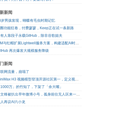
新新闻
10岁男孩发现，蝴蝶有毛虫时期记忆
I圈功能狂卷，付费寥寥，Keep正在试一条新路
有人靠段子永载GitHub，除非谷歌姐夫
IBM与红帽扩展Lightwell服务方案，构建适配AI时代开源生态的可信基础设施
itHub 再次爆发大规模服务降级
门新闻
互联网流量，崩塌了
MiniMax H3 视频模型登顶开源社区第一，定义视频模型领域“斩杀线”
1000万」的竹知了，下架了「余大嘴」
梁文锋被扒出早年微博小号，孤身前往无人区来一场相当 deep 的 seek 旅行
人再议AI六小龙