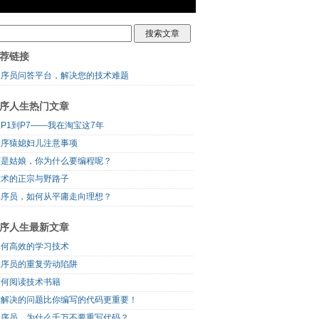
荐链接
程序员问答平台，解决您的技术难题
序人生热门文章
P1到P7——我在淘宝这7年
程序猿媳妇儿注意事项
可是姑娘，你为什么要编程呢？
技术的正宗与野路子
程序员，如何从平庸走向理想？
序人生最新文章
如何高效的学习技术
程序员的重复劳动陷阱
如何阅读技术书籍
你解决的问题比你编写的代码更重要！
程序员，为什么千万不要重写代码？