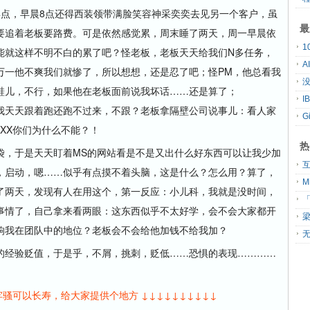
4点，早晨8点还得西装领带满脸笑容神采奕奕去见另一个客户，虽
最
要追着老板要路费。可是依然感觉累，周末睡了两天，周一早晨依
能就这样不明不白的累了吧？怪老板，老板天天给我们N多任务，
A
万一他不爽我们就惨了，所以想想，还是忍了吧；怪PM，他总看我
没
鞋儿，不行，如果他在老板面前说我坏话……还是算了；
搞得我天天跟着跑还跑不过来，不跟？老板拿隔壁公司说事儿：看人家
G
XXX你们为什么不能？！
热
袋，于是天天盯着MS的网站看是不是又出什么好东西可以让我少加
，启动，嗯……似乎有点摸不着头脑，这是什么？怎么用？算了，
了两天，发现有人在用这个，第一反应：小儿科，我就是没时间，
「
事情了，自己拿来看两眼：这东西似乎不太好学，会不会大家都开
响我在团队中的地位？老板会不会给他加钱不给我加？
无
的经验贬值，于是乎，不屑，挑刺，贬低……恐惧的表现…………
发牢骚可以长寿，给大家提供个地方 ↓↓↓↓↓↓↓↓↓↓