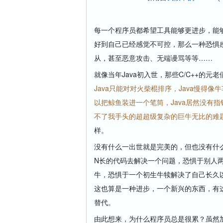
每一个程序员都希望工具能够更进步，能
好到自己已经感觉不可控，那么一种恐惧
从，甚至恶意攻击、无端谩骂等等……
就像当年Java初入世，那些C/C++的元
Java只能对对火柴棍排序，Java慢得像牛
以把鲸鱼装进一个笔筒，Java居然没有指针
不了我手头的超超级复杂的巨牛无比的难题
样。
没有什么一出世就是完美的，但也没有什
N长的代码去解决一个问题，恐惧于别人两
牛，恐惧于一个初生牛犊解决了自己长久
这也算是一种进步，一个新兴的东西，有
替代。
由此想来，为什么程序员总是很累？虽然