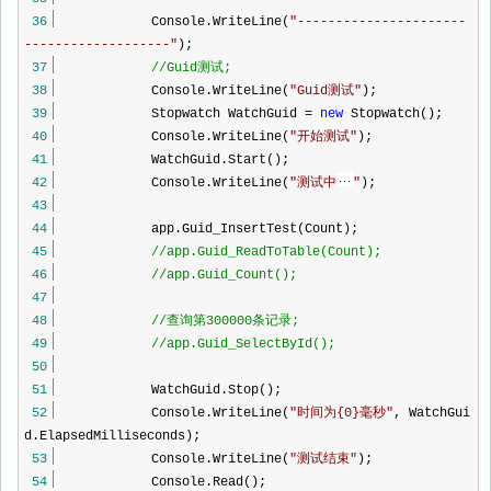
36
Console.WriteLine(
"
----------------------
-------------------
"
);
37
//
Guid测试;
38
Console.WriteLine(
"
Guid测试
"
);
39
Stopwatch WatchGuid
=
new
Stopwatch();
40
Console.WriteLine(
"
开始测试
"
);
41
WatchGuid.Start();
42
Console.WriteLine(
"
测试中
"
);
43
44
app.Guid_InsertTest(Count);
45
//
app.Guid_ReadToTable(Count);
46
//
app.Guid_Count();
47
48
//
查询第300000条记录;
49
//
app.Guid_SelectById();
50
51
WatchGuid.Stop();
52
Console.WriteLine(
"
时间为{0}毫秒
"
, WatchGui
d.ElapsedMilliseconds);
53
Console.WriteLine(
"
测试结束
"
);
54
Console.Read();