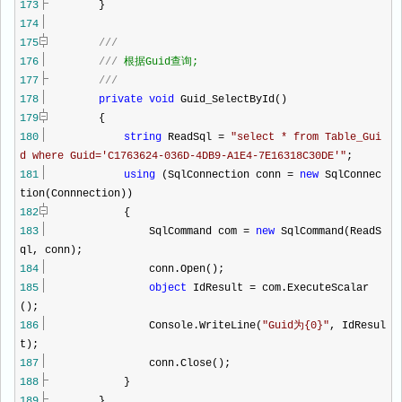
173
}
174
175
///
176
///
根据Guid查询;
177
///
178
private
void
Guid_SelectById()
179
{
180
string
ReadSql
=
"
select * from Table_Gui
d where Guid='C1763624-036D-4DB9-A1E4-7E16318C30DE'
"
;
181
using
(SqlConnection conn
=
new
SqlConnec
tion(Connnection))
182
{
183
SqlCommand com
=
new
SqlCommand(ReadS
ql, conn);
184
conn.Open();
185
object
IdResult
=
com.ExecuteScalar
();
186
Console.WriteLine(
"
Guid为{0}
"
, IdResul
t);
187
conn.Close();
188
}
189
}