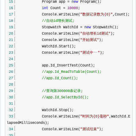
15
Program app
=
new
Program();
16
int
Count
=
10000
;
17
Console.WriteLine(
"
数据记录数为{0}
"
,Count);
18
//
自动id增长测试;
19
Stopwatch WatchId
=
new
Stopwatch();
20
Console.WriteLine(
"
自动增长id测试
"
);
21
Console.WriteLine(
"
开始测试
"
);
22
WatchId.Start();
23
Console.WriteLine(
"
测试中
"
);
24
25
app.Id_InsertTest(Count);
26
//
app.Id_ReadToTable(Count);
27
//
app.Id_Count();
28
29
//
查询第300000条记录;
30
//
app.Id_SelectById();
31
32
WatchId.Stop();
33
Console.WriteLine(
"
时间为{0}毫秒
"
,WatchId.E
lapsedMilliseconds);
34
Console.WriteLine(
"
测试结束
"
);
35