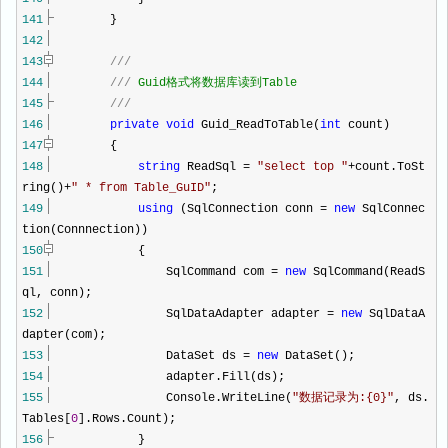
141
}
142
143
///
144
///
Guid格式将数据库读到Table
145
///
146
private
void
Guid_ReadToTable(
int
count)
147
{
148
string
ReadSql
=
"
select top
"
+
count.ToSt
ring()
+
"
* from Table_GuID
"
;
149
using
(SqlConnection conn
=
new
SqlConnec
tion(Connnection))
150
{
151
SqlCommand com
=
new
SqlCommand(ReadS
ql, conn);
152
SqlDataAdapter adapter
=
new
SqlDataA
dapter(com);
153
DataSet ds
=
new
DataSet();
154
adapter.Fill(ds);
155
Console.WriteLine(
"
数据记录为:{0}
"
, ds.
Tables[
0
].Rows.Count);
156
}