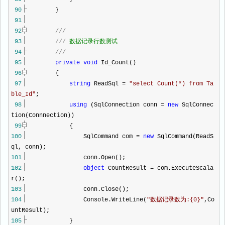
90
}
91
92
///
93
///
数据记录行数测试
94
///
95
private
void
Id_Count()
96
{
97
string
ReadSql
=
"
select Count(*) from Ta
ble_Id
"
;
98
using
(SqlConnection conn
=
new
SqlConnec
tion(Connnection))
99
{
100
SqlCommand com
=
new
SqlCommand(ReadS
ql, conn);
101
conn.Open();
102
object
CountResult
=
com.ExecuteScala
r();
103
conn.Close();
104
Console.WriteLine(
"
数据记录数为:{0}
"
,Co
untResult);
105
}