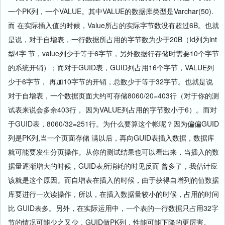
一个PK列，一个VALUE。其中VALUE的数据库类型是Varchar(50).
而 在实际插入值的时候，Value所占的实际字节数没有超过6B。也就
是说，对于自增表，一行数据所占用的字节数为少于20B（Id列为int
型4字 节，value列少于等于6字节，另外数据行存储时需要10个字节
的系统开销）；而对于GUID表，GUID列占用16个字节，VALUE列
少于6字节， 再加10字节的开销，总数少于等于32字节。也就是说
对于自增表，一个数据页面大约可存储8060/20=403行（对于你的测
试表来说会多余403行， 因为VALUE列占用的字节数小于6）。而对
于GUID表，8060/32=251行。为什么要算这个帐呢？因为偏偏GUID
列是PK列,当一个页面存储 满以后，再向GUID表插入数据，数据库
就可能要发生分页操作。从你的测试结果也可以看出来，当插入的数
据量逐渐增大的时候，GUID表所消耗的时见反而 曾多了，我估计应
该就是这个原因。而自增表在插入的时候，由于获得自增列的值数据
库要进行一次读操作，所以，在插入数据量较小的时候，占用的时间
比 GUID表多。另外，在实际运用中，一个表的一行数据只占用32字
节的情况可能少之又少，GUID做PK列，性能可能下降的更厉害。