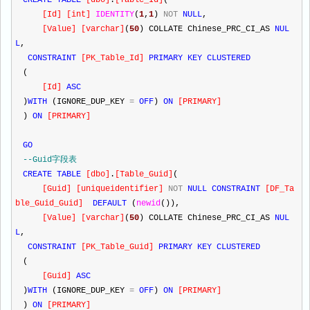
CREATE
TABLE
[
dbo
]
.
[
Table_Id
]
(
[
Id
]
[
int
]
IDENTITY
(
1
,
1
)
NOT
NULL
,
[
Value
]
[
varchar
]
(
50
) COLLATE Chinese_PRC_CI_AS
NUL
L
,
CONSTRAINT
[
PK_Table_Id
]
PRIMARY
KEY
CLUSTERED
(
[
Id
]
ASC
)
WITH
(IGNORE_DUP_KEY
=
OFF
)
ON
[
PRIMARY
]
)
ON
[
PRIMARY
]
GO
--
Guid字段表
CREATE
TABLE
[
dbo
]
.
[
Table_Guid
]
(
[
Guid
]
[
uniqueidentifier
]
NOT
NULL
CONSTRAINT
[
DF_Ta
ble_Guid_Guid
]
DEFAULT
(
newid
()),
[
Value
]
[
varchar
]
(
50
) COLLATE Chinese_PRC_CI_AS
NUL
L
,
CONSTRAINT
[
PK_Table_Guid
]
PRIMARY
KEY
CLUSTERED
(
[
Guid
]
ASC
)
WITH
(IGNORE_DUP_KEY
=
OFF
)
ON
[
PRIMARY
]
)
ON
[
PRIMARY
]