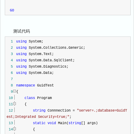
GO
测试代码
1
using
System;
2
using
System.Collections.Generic;
3
using
System.Text;
4
using
System.Data.SqlClient;
5
using
System.Diagnostics;
6
using
System.Data;
7
8
namespace
GuidTest
9
{
10
class
Program
11
{
12
string
Connnection
=
"
server=.;database=GuidT
est;Integrated Security=true;
"
;
13
static
void
Main(
string
[] args)
14
{