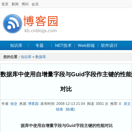
首页
新闻
博问
会员
知识库
专题
.NET技术
Web前端
软件设计
手机开发
软件工程
程序人生
项目管理
数据库
您的位置：
知识库
»
数据库
最新文章
数据库中使用自增量字段与Guid字段作主键的性能
对比
作者:
侯垒
来源:
博客园
发布时间: 2008-12-13 21:04 阅读: 3001 次 推荐: 0
原文
链接
[收藏]
据库中使用自增量字段与Guid字段主键的性能对比