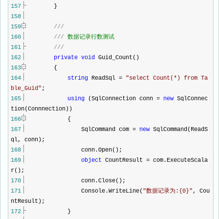
157
}
158
159
///
160
///
数据记录行数测试
161
///
162
private
void
Guid_Count()
163
{
164
string
ReadSql
=
"
select Count(*) from Ta
ble_Guid
"
;
165
using
(SqlConnection conn
=
new
SqlConnec
tion(Connnection))
166
{
167
SqlCommand com
=
new
SqlCommand(ReadS
ql, conn);
168
conn.Open();
169
object
CountResult
=
com.ExecuteScala
r();
170
conn.Close();
171
Console.WriteLine(
"
数据记录为:{0}
"
, Cou
ntResult);
172
}