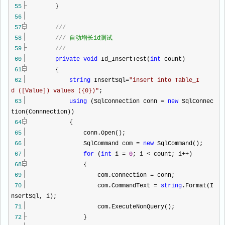
55
}
56
57
///
58
///
自动增长id测试
59
///
60
private
void
Id_InsertTest(
int
count)
61
{
62
string
InsertSql
=
"
insert into Table_I
d ([Value]) values ({0})
"
;
63
using
(SqlConnection conn
=
new
SqlConnec
tion(Connnection))
64
{
65
conn.Open();
66
SqlCommand com
=
new
SqlCommand();
67
for
(
int
i
=
0
; i
<
count; i
++
)
68
{
69
com.Connection
=
conn;
70
com.CommandText
=
string
.Format(I
nsertSql, i);
71
com.ExecuteNonQuery();
72
}