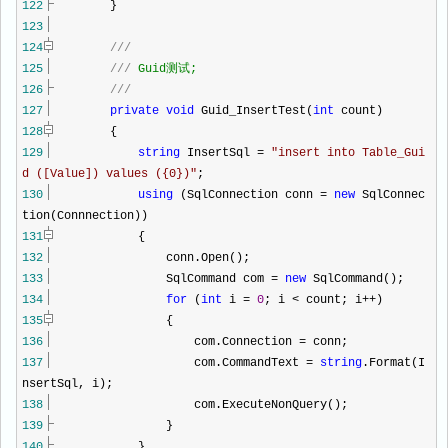
122
}
123
124
///
125
///
Guid测试;
126
///
127
private
void
Guid_InsertTest(
int
count)
128
{
129
string
InsertSql
=
"
insert into Table_Gui
d ([Value]) values ({0})
"
;
130
using
(SqlConnection conn
=
new
SqlConnec
tion(Connnection))
131
{
132
conn.Open();
133
SqlCommand com
=
new
SqlCommand();
134
for
(
int
i
=
0
; i
<
count; i
++
)
135
{
136
com.Connection
=
conn;
137
com.CommandText
=
string
.Format(I
nsertSql, i);
138
com.ExecuteNonQuery();
139
}
140
}