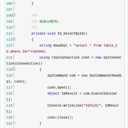
106
}
107
108
///
109
///
根据id查询;
110
///
111
private
void
Id_SelectById()
112
{
113
string
ReadSql
=
"
select * from Table_I
d where Id=
"
+
300000
;
114
using
(SqlConnection conn
=
new
SqlConnec
tion(Connnection))
115
{
116
SqlCommand com
=
new
SqlCommand(ReadS
ql, conn);
117
conn.Open();
118
object
IdResult
=
com.ExecuteScalar
();
119
Console.WriteLine(
"
Id为{0}
"
, IdResul
t);
120
conn.Close();
121
}