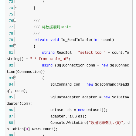
73
}
74
}
75
76
///
77
///
将数据读到Table
78
///
79
private
void
Id_ReadToTable(
int
count)
80
{
81
string
ReadSql
=
"
select top
"
+
count.To
String()
+
"
* from Table_Id
"
;
82
using
(SqlConnection conn
=
new
SqlConnec
tion(Connnection))
83
{
84
SqlCommand com
=
new
SqlCommand(ReadS
ql, conn);
85
SqlDataAdapter adapter
=
new
SqlDataA
dapter(com);
86
DataSet ds
=
new
DataSet();
87
adapter.Fill(ds);
88
Console.WriteLine(
"
数据记录数为:{0}
"
, d
s.Tables[
0
].Rows.Count);
89
}