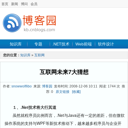
首页
新闻
博问
会员
知识库
专题
.NET技术
Web前端
软件设计
手机开发
软件工程
程序人生
项目管理
数据库
您的位置：
知识库
»
互联网
最新文章
互联网未来7大猜想
作者:
snowwolflibo
来源:
博客园
发布时间: 2008-12-06 10:11 阅读: 1744 次 推
荐: 0
原文链接
[收藏]
１、.Net技术将大行其道
虽然就程序员比例而言，.Net与Java还有一定的差距，但在微软
操作系统的支持与WPF等新技术推动下，越来越多程序员与企业开