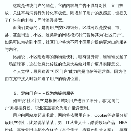
这就是传统门户的弱点，它的内容与广告不具针对性，盲目投
放，关注率与消费行为转化率极低。既增加了用户的反感度，也损失
了广告主的利益，同时浪漫带宽。
而我们要做的，是将用户按区域细分。区域可以是按省、市、
县，甚至街道，小区。这类新的网络模式我们暂称其为“社区门户”。
如果可以精确到小区，社区门户将为不同小区用户提供更对口的服务
与内容。
比如说，小区附近哪的购物最便利，哪有健身房，谁谁谁发起了
一场篮球赛，这些信息比传统的信息大杂绘对用户更具实际意义。
个人觉得，最具建设“社区门户”能力的是电信等运营商。因为他
们在宽带接入时就知道了用户的确切位置。
５、定向门户－－仅为您提供服务
如果说“社区门户”是根据区域对用户进行了细分，那“定向门
户”则根据身份、职业甚至喜欢为用户量身定制。
用户向网站发起请求后，网站将依照用户IP、Cookie等参量分析
该用户特性，比如说某某某，男，IT从业人士，酷爱数码产品，NBA
粉丝，喜欢爱田由与小仓优子（举个例子，看官勿对号入座），持有