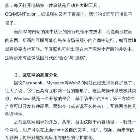
族，每天打开电脑第一件事就是启动各大IM工具，
QQ/MSN/Fetion，据说现在又有了百度Hi。我们的桌面早已凌乱不
堪了。
当然IM与网站的集中认证的推行瓶颈不在技术，而是商业层面
的东西。所谓的互联可能会先在市场份额小的产商中进行，如百度Hi
就宣称要支持互联。但互联也可能出现在大产商对小产商的并购中。
这听起来有点像战国时代的“合众”与“连横”。
３、互联网的高度分化
据说Facebook、Myspace等Web2.0网站已经支持插件扩展了，
往大了说，它们已具有互联网平台的雏形了。这点与操作系统极其类
似。Windows就是一个开放的平台，基于该平台的API，第三方软件
产商可以开发各种应用。而如今（或者说不久将来），互联网也将具
备该特性。
之前互联网倡导的开放、共享、自由仅限于内容领域－－我做一
个网站，用户可以在上面share各自的文章、相片、视频。而未来的
互联网，将极好地实现应用与服务的可扩展化。