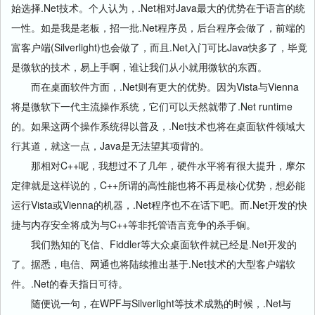
始选择.Net技术。个人认为，.Net相对Java最大的优势在于语言的统
一性。如是我是老板，招一批.Net程序员，后台程序会做了，前端的
富客户端(Silverlight)也会做了，而且.Net入门可比Java快多了，毕竟
是微软的技术，易上手啊，谁让我们从小就用微软的东西。
而在桌面软件方面，.Net则有更大的优势。因为Vista与Vienna
将是微软下一代主流操作系统，它们可以天然就带了.Net runtime
的。如果这两个操作系统得以普及，.Net技术也将在桌面软件领域大
行其道，就这一点，Java是无法望其项背的。
那相对C++呢，我想过不了几年，硬件水平将有很大提升，摩尔
定律就是这样说的，C++所谓的高性能也将不再是核心优势，想必能
运行Vista或Vienna的机器，.Net程序也不在话下吧。而.Net开发的快
捷与内存安全将成为与C++等非托管语言竞争的杀手锏。
我们熟知的飞信、Fiddler等大众桌面软件就已经是.Net开发的
了。据悉，电信、网通也将陆续推出基于.Net技术的大型客户端软
件。.Net的春天指日可待。
随便说一句，在WPF与Silverlight等技术成熟的时候，.Net与