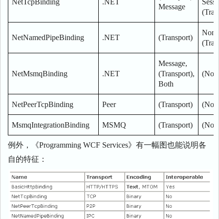
NetTcpBinding
.NET
Sessi
Message
(Tran
None
NetNamedPipeBinding
.NET
(Transport)
(Tran
Message,
NetMsmqBinding
.NET
(Transport),
(Non
Both
NetPeerTcpBinding
Peer
(Transport)
(Non
MsmqIntegrationBinding
MSMQ
(Transport)
(Non
例外，《Programming WCF Services》有一幅图也能说明各
自的特征：