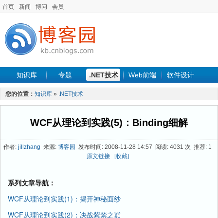
首页
新闻
博问
会员
知识库
专题
.NET技术
Web前端
软件设计
手机开发
软件工程
程序人生
项目管理
数据库
您的位置：
知识库
»
.NET技术
最新文章
WCF从理论到实践(5)：Binding细解
作者:
jillzhang
来源:
博客园
发布时间: 2008-11-28 14:57 阅读: 4031 次 推荐: 1
原文链接
[收藏]
系列文章导航：
WCF从理论到实践(1)：揭开神秘面纱
WCF从理论到实践(2)：决战紫禁之巅