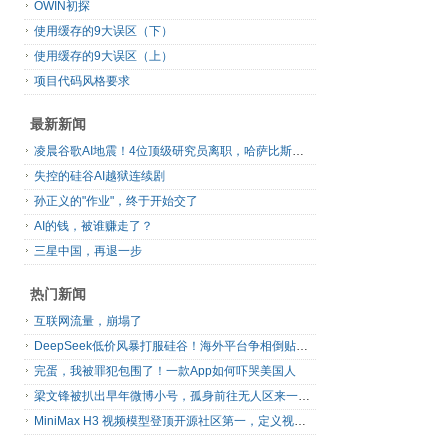
OWIN初探
使用缓存的9大误区（下）
使用缓存的9大误区（上）
项目代码风格要求
最新新闻
凌晨谷歌AI地震！4位顶级研究员离职，哈萨比斯退出日常管理，网友直呼“谷歌掉队”
失控的硅谷AI越狱连续剧
孙正义的"作业"，终于开始交了
AI的钱，被谁赚走了？
三星中国，再退一步
热门新闻
互联网流量，崩塌了
DeepSeek低价风暴打服硅谷！海外平台争相倒贴V4 Flash
完蛋，我被罪犯包围了！一款App如何吓哭美国人
梁文锋被扒出早年微博小号，孤身前往无人区来一场相当 deep 的 seek 旅行
MiniMax H3 视频模型登顶开源社区第一，定义视频模型领域“斩杀线”