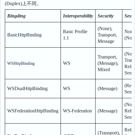
(Duplex)上不同。
Bingding
Interoperability
Security
Sessi
(None),
Basic Profile
None
BasicHttpBinding
Transport,
1.1
(Non
Message
(None
Transport,
Trans
WS
(Message),
WSHttpBinding
Relia
Mixed
Sessi
(Reli
WSDualHttpBinding
WS
(Message)
Sessi
(None
WSFederationHttpBinding
WS-Federation
(Message)
Relia
Sessi
Relia
(Transport),