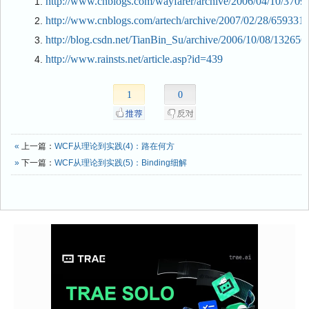
http://www.cnblogs.com/wayfarer/archive/2006/04/10/3709
http://www.cnblogs.com/artech/archive/2007/02/28/659331.
http://blog.csdn.net/TianBin_Su/archive/2006/10/08/132656
http://www.rainsts.net/article.asp?id=439
1
0
«
上一篇：
WCF从理论到实践(4)：路在何方
»
下一篇：
WCF从理论到实践(5)：Binding细解